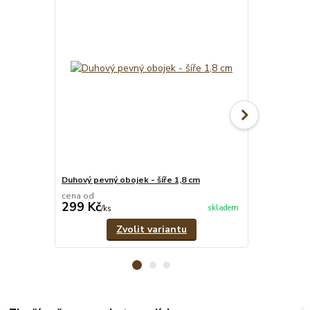
Duhový pevný obojek - šíře 1,8 cm
Duhový stahov
cena od
cena od
299 Kč
279 Kč
skladem
/
ks
/
ks
Zvolit variantu