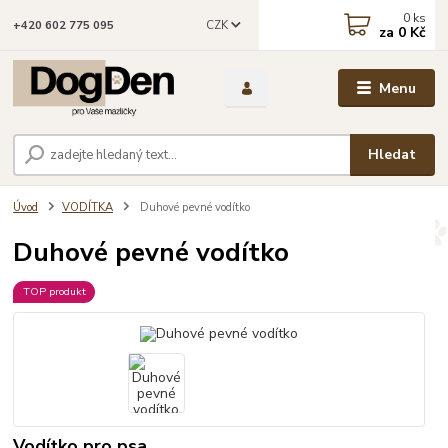
0
ks
CZK
+420 602 775 095
za
0 Kč
Menu
Hledat
Úvod
VODÍTKA
Duhové pevné vodítko
Duhové pevné vodítko
TOP produkt
Vodítko pro psa