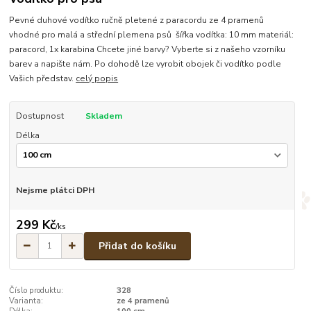
Pevné duhové vodítko ručně pletené z paracordu ze 4 pramenů
vhodné pro malá a střední plemena psů šířka vodítka: 10 mm materiál:
paracord, 1x karabina Chcete jiné barvy? Vyberte si z našeho vzorníku
barev a napište nám. Po dohodě lze vyrobit obojek či vodítko podle
Vašich představ.
celý popis
Dostupnost
Skladem
Délka
Nejsme plátci DPH
299 Kč
/
ks
Přidat do košíku
Číslo produktu:
328
Varianta:
ze 4 pramenů