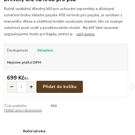
Ručně vyráběný dřevěný kříž pro uchování vzpomínky a důstojné
označení hrobu Vašeho pejska. Kříž na hrob pro pejska je vyroben z
masivního dřeva a ošetřený tvrdým voskovým olejem, tím se zvyšuje
odolnost proti vodě a povětrnostním vlivům. Na kříž Vám laserem
vygravírujeme motiv psí tlapky, jméno p...
celý popis
Dostupnost
Skladem
Nejsme plátci DPH
699 Kč
/
ks
Přidat do košíku
Číslo produktu:
050
Hlídat cenu / dostupnost
Ruční výroba