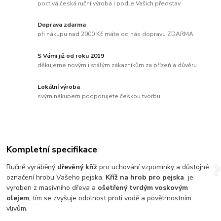
poctivá česká ruční výroba i podle Vašich představ
Doprava zdarma
při nákupu nad 2000 Kč máte od nás dopravu ZDARMA
S Vámi již od roku 2019
děkujeme novým i stálým zákazníkům za přízeň a důvěru
Lokální výroba
svým nákupem podporujete českou tvorbu
Kompletní specifikace
Ručně vyráběný
dřevěný kříž
pro uchování vzpomínky a důstojné
označení hrobu Vašeho pejska.
Kříž na hrob pro pejska
je
vyroben z masivního dřeva a
ošetřený tvrdým voskovým
olejem
, tím se zvyšuje odolnost proti vodě a povětrnostním
vlivům.