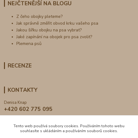
NEJČTENĚJŠÍ NA BLOGU
Z čeho obojky pleteme?
Jak správně změřit obvod krku vašeho psa
Jakou šířku obojku na psa vybrat?
Jaké zapínání na obojek pro psa zvolit?
Plemena psů
RECENZE
KONTAKTY
Denisa Knap
+420 602 775 095
info@dogden.cz
Tento web používá soubory cookies. Používáním tohoto webu
souhlasíte s ukládáním a používáním souborů cookies.