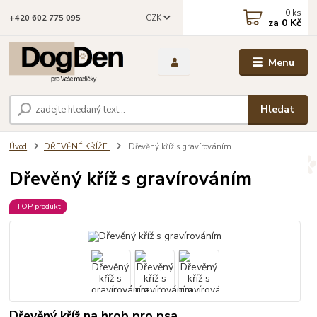
0
ks
CZK
+420 602 775 095
za
0 Kč
Menu
Hledat
Úvod
DŘEVĚNÉ KŘÍŽE
Dřevěný kříž s gravírováním
Dřevěný kříž s gravírováním
TOP produkt
Dřevěný kříž na hrob pro psa