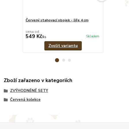
Červený stahovací obojek - šíře 4 cm
Červeno-čern
pramenů
cena od
cena od
549 Kč
389 Kč
Skladem
/
ks
/
ks
Zvolit variantu
Zboží zařazeno v kategoriích
ZVÝHODNĚNÉ SETY
Červená kolekce