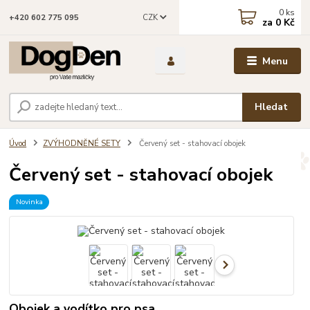
0
ks
CZK
+420 602 775 095
za
0 Kč
Menu
Hledat
Úvod
ZVÝHODNĚNÉ SETY
Červený set - stahovací obojek
Červený set - stahovací obojek
Novinka
Obojek a vodítko pro psa