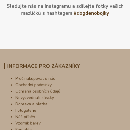
Sledujte nás na Instagramu a sdílejte fotky vašich
mazlíčků s hashtagem
#dogdenobojky
INFORMACE PRO ZÁKAZNÍKY
Proč nakupovat u nás
Obchodní podmínky
Ochrana osobních údajů
Nevyzvednutí zásilky
Doprava a platba
Fotogalerie
Náš příběh
Vzorník barev
Kontakty