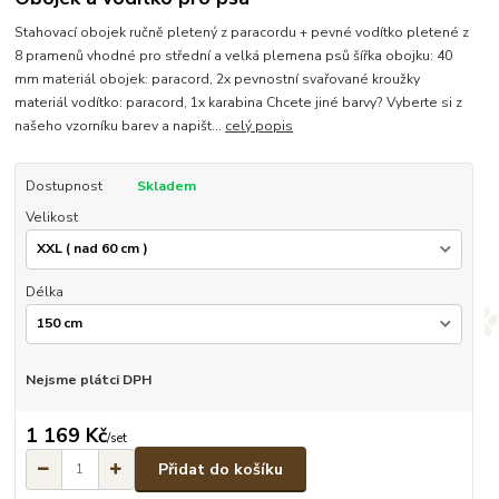
Stahovací obojek ručně pletený z paracordu + pevné vodítko pletené z
8 pramenů vhodné pro střední a velká plemena psů šířka obojku: 40
mm materiál obojek: paracord, 2x pevnostní svařované kroužky
materiál vodítko: paracord, 1x karabina Chcete jiné barvy? Vyberte si z
našeho vzorníku barev a napišt...
celý popis
Dostupnost
Skladem
Velikost
Délka
Nejsme plátci DPH
1 169 Kč
/
set
Přidat do košíku