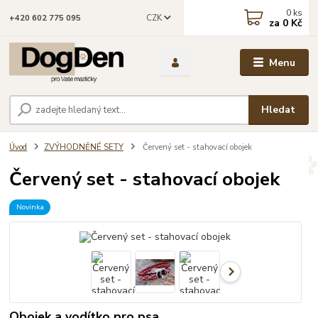
0
ks
CZK
+420 602 775 095
za
0 Kč
Menu
Hledat
Úvod
ZVÝHODNĚNÉ SETY
Červený set - stahovací obojek
Červený set - stahovací obojek
Novinka
Obojek a vodítko pro psa