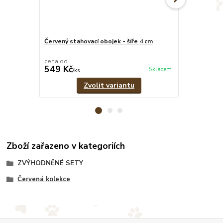
Červený stahovací obojek - šíře 4 cm
Červeno-čern
pramenů
cena od
cena od
549 Kč
389 Kč
Skladem
/
ks
/
ks
Zvolit variantu
Zboží zařazeno v kategoriích
ZVÝHODNĚNÉ SETY
Červená kolekce