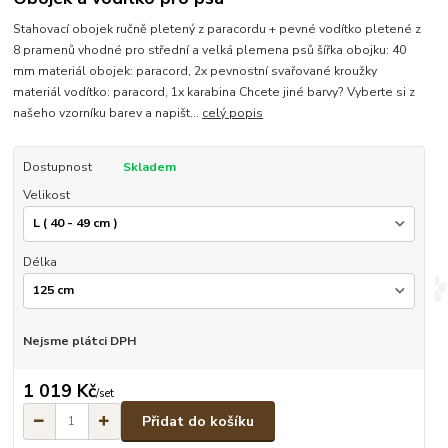
Stahovací obojek ručně pletený z paracordu + pevné vodítko pletené z
8 pramenů vhodné pro střední a velká plemena psů šířka obojku: 40
mm materiál obojek: paracord, 2x pevnostní svařované kroužky
materiál vodítko: paracord, 1x karabina Chcete jiné barvy? Vyberte si z
našeho vzorníku barev a napišt...
celý popis
Dostupnost
Skladem
Velikost
Délka
Nejsme plátci DPH
1 019 Kč
/
set
Přidat do košíku