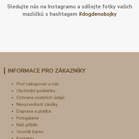
Sledujte nás na Instagramu a sdílejte fotky vašich
mazlíčků s hashtagem
#dogdenobojky
INFORMACE PRO ZÁKAZNÍKY
Proč nakupovat u nás
Obchodní podmínky
Ochrana osobních údajů
Nevyzvednutí zásilky
Doprava a platba
Fotogalerie
Náš příběh
Vzorník barev
Kontakty