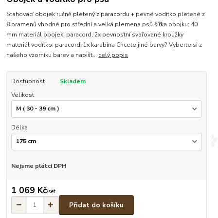
Stahovací obojek ručně pletený z paracordu + pevné vodítko pletené z
8 pramenů vhodné pro střední a velká plemena psů šířka obojku: 40
mm materiál obojek: paracord, 2x pevnostní svařované kroužky
materiál vodítko: paracord, 1x karabina Chcete jiné barvy? Vyberte si z
našeho vzorníku barev a napišt...
celý popis
Dostupnost
Skladem
Velikost
Délka
Nejsme plátci DPH
1 069 Kč
/
set
Přidat do košíku