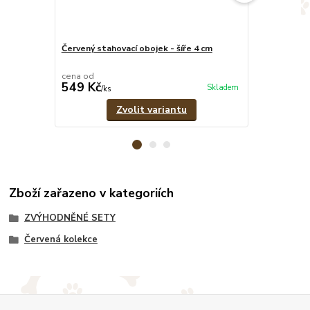
Červený stahovací obojek - šíře 4 cm
Červeno-čern
pramenů
cena od
cena od
549 Kč
389 Kč
Skladem
/
ks
/
ks
Zvolit variantu
Zboží zařazeno v kategoriích
ZVÝHODNĚNÉ SETY
Červená kolekce