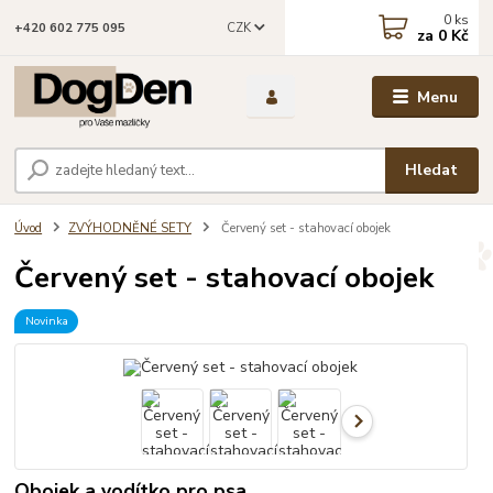
0
ks
CZK
+420 602 775 095
za
0 Kč
Menu
Hledat
Úvod
ZVÝHODNĚNÉ SETY
Červený set - stahovací obojek
Červený set - stahovací obojek
Novinka
Obojek a vodítko pro psa