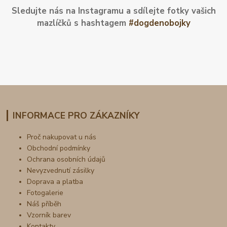
Sledujte nás na Instagramu a sdílejte fotky vašich
mazlíčků s hashtagem
#dogdenobojky
INFORMACE PRO ZÁKAZNÍKY
Proč nakupovat u nás
Obchodní podmínky
Ochrana osobních údajů
Nevyzvednutí zásilky
Doprava a platba
Fotogalerie
Náš příběh
Vzorník barev
Kontakty