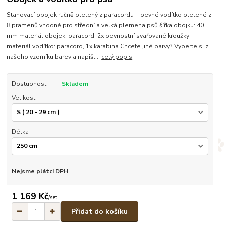
Stahovací obojek ručně pletený z paracordu + pevné vodítko pletené z
8 pramenů vhodné pro střední a velká plemena psů šířka obojku: 40
mm materiál obojek: paracord, 2x pevnostní svařované kroužky
materiál vodítko: paracord, 1x karabina Chcete jiné barvy? Vyberte si z
našeho vzorníku barev a napišt...
celý popis
Dostupnost
Skladem
Velikost
Délka
Nejsme plátci DPH
1 169 Kč
/
set
Přidat do košíku