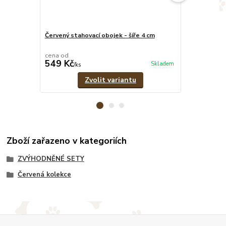
Červený stahovací obojek - šíře 4 cm
Červeno-čern
pramenů
cena od
cena od
549 Kč
389 Kč
Skladem
/
ks
/
ks
Zvolit variantu
Zboží zařazeno v kategoriích
ZVÝHODNĚNÉ SETY
Červená kolekce