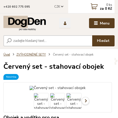
0
ks
CZK
+420 602 775 095
za
0 Kč
Menu
Hledat
Úvod
ZVÝHODNĚNÉ SETY
Červený set - stahovací obojek
Červený set - stahovací obojek
Novinka
Obojek a vodítko pro psa