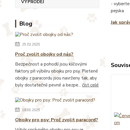
VÝPRODEJ
- vyberte
pejska
Jak sprá
Blog
25.02.2025
Proč zvolit obojky od nás?
Bezpečnost a pohodlí jsou klíčovými
Souvise
faktory při výběru obojku pro psy. Pletené
obojky z paracordu jsou navrženy tak, aby
byly dostatečně pevné a bezpe...
číst celé
18.01.2025
Obojky pro psy: Proč zvolit paracord?
Výběr správného obojku pro psy je