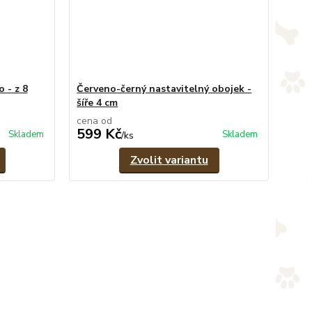
 - z 8
Červeno-černý nastavitelný obojek -
šíře 4 cm
cena od
599 Kč
Skladem
Skladem
/
ks
Zvolit variantu