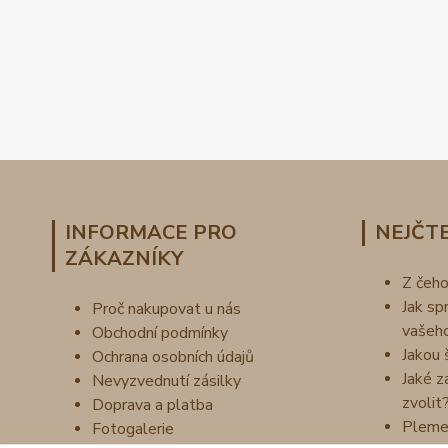
INFORMACE PRO
NEJČTE
ZÁKAZNÍKY
Z čeh
Jak sp
Proč nakupovat u nás
vašeh
Obchodní podmínky
Jakou 
Ochrana osobních údajů
Jaké z
Nevyzvednutí zásilky
zvolit
Doprava a platba
Pleme
Fotogalerie