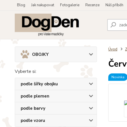
Blog
Jak nakupovat
Fotogalerie
Recenze
Náš příběh
Úvod
OBOJKY
Červ
Vyberte si:
Novinka
podle šířky obojku
podle plemen
podle barvy
podle vzoru