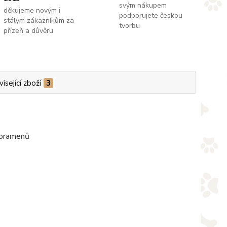
svým nákupem
děkujeme novým i
podporujete českou
stálým zákazníkům za
tvorbu
přízeň a důvěru
isející zboží
3
 pramenů