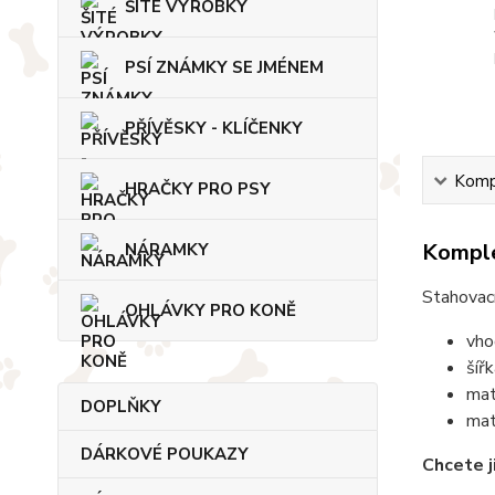
ŠITÉ VÝROBKY
PSÍ ZNÁMKY SE JMÉNEM
PŘÍVĚSKY - KLÍČENKY
Kompl
HRAČKY PRO PSY
Komple
NÁRAMKY
Stahovací
OHLÁVKY PRO KONĚ
vho
šíř
mat
DOPLŇKY
mat
DÁRKOVÉ POUKAZY
Chcete j