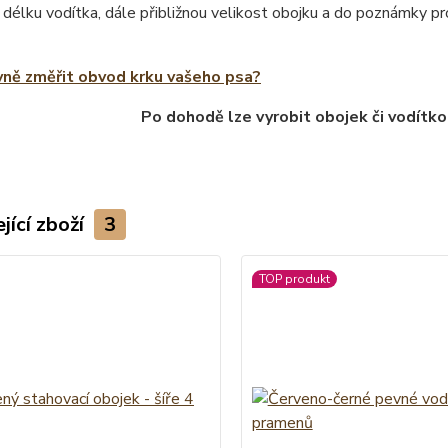
 délku vodítka, dále přibližnou velikost obojku a do poznámky 
vně změřit obvod krku vašeho psa?
Po dohodě lze vyrobit obojek či vodítko
jící zboží
3
TOP produkt