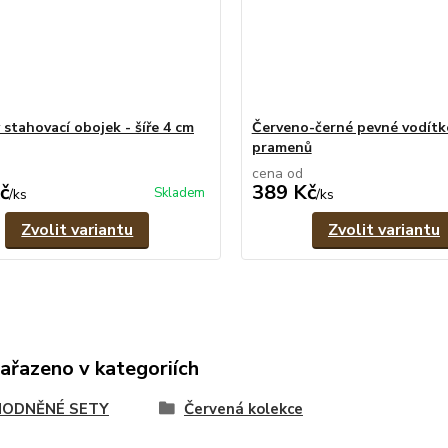
 stahovací obojek - šíře 4 cm
Červeno-černé pevné vodítko
pramenů
cena od
č
389 Kč
Skladem
/
ks
/
ks
Zvolit variantu
Zvolit variantu
zařazeno v kategoriích
ODNĚNÉ SETY
Červená kolekce