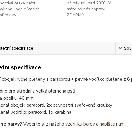
poctivá česká ruční
při nákupu nad 2000 Kč
výroba i podle Vašich
máte od nás dopravu
představ
ZDARMA
etní specifikace
Souv
tní specifikace
 obojek ručně pletený z paracordu + pevné vodítko pletené z 8
dné pro střední a velká plemena psů
ka obojku: 40 mm
eriál obojek: paracord, 2x pevnostní svařované kroužky
eriál vodítko: paracord, 1x karabina
iné barvy?
Vyberte si z našeho
vzorníku barev
a
napište nám
.