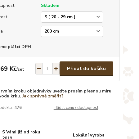
tupnost
Skladem
kost
ka
sme plátci DPH
069 Kč
Přidat do košíku
/
set
prvním kroku objednávky uveďte prosím přesnou míru
vodu krku.
Jak správně změřit?
oduktu:
476
Hlídat cenu / dostupnost
S Vámi již od roku
Lokální výroba
2019