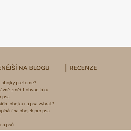
NĚJŠÍ NA BLOGU
RECENZE
o obojky pleteme?
rávně změřit obvod krku
o psa
šířku obojku na psa vybrat?
apínání na obojek pro psa
?
na psů