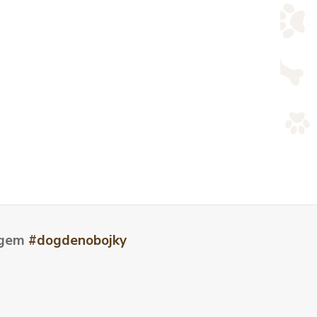
tagem
#dogdenobojky