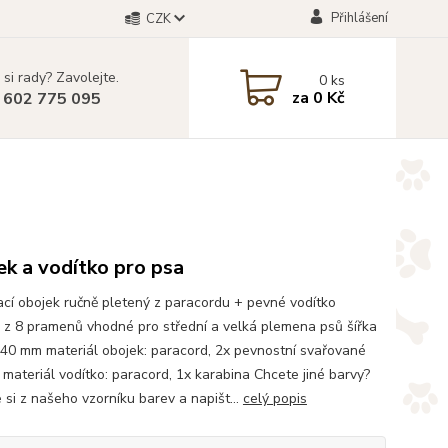
Přihlášení
CZK
 si rady? Zavolejte.
0
ks
za
0 Kč
 602 775 095
k a vodítko pro psa
cí obojek ručně pletený z paracordu + pevné vodítko
 z 8 pramenů vhodné pro střední a velká plemena psů šířka
 40 mm materiál obojek: paracord, 2x pevnostní svařované
 materiál vodítko: paracord, 1x karabina Chcete jiné barvy?
 si z našeho vzorníku barev a napišt...
celý popis