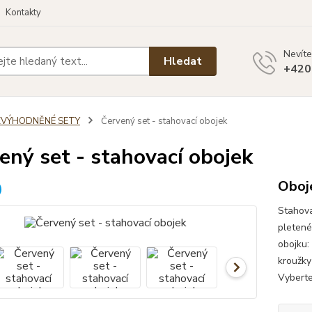
Kontakty
Nevíte
Hledat
+420
ZVÝHODNĚNÉ SETY
Červený set - stahovací obojek
ený set - stahovací obojek
Oboje
Stahova
pletené
obojku:
kroužky
Vyberte