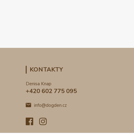
KONTAKTY
Denisa Knap
+420 602 775 095
info@dogden.cz