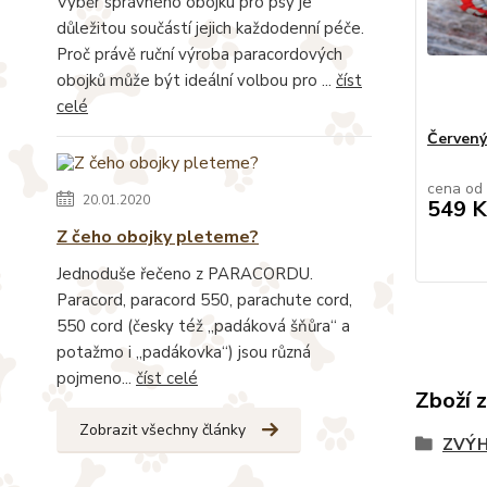
Výběr správného obojku pro psy je
důležitou součástí jejich každodenní péče.
Proč právě ruční výroba paracordových
obojků může být ideální volbou pro ...
číst
celé
Červený
cena od
20.01.2020
549 K
Z čeho obojky pleteme?
Jednoduše řečeno z PARACORDU.
Paracord, paracord 550, parachute cord,
550 cord (česky též „padáková šňůra“ a
potažmo i „padákovka“) jsou různá
pojmeno...
číst celé
Zboží 
Zobrazit všechny články
ZVÝH