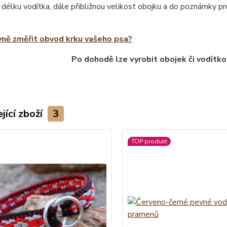
 délku vodítka, dále přibližnou velikost obojku a do poznámky 
vně změřit obvod krku vašeho psa?
Po dohodě lze vyrobit obojek či vodítko
jící zboží
3
TOP produkt