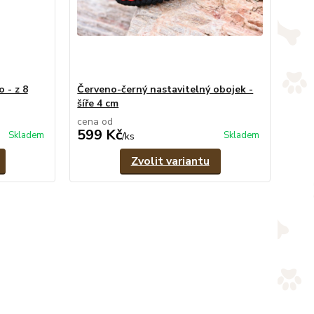
 - z 8
Červeno-černý nastavitelný obojek -
šíře 4 cm
cena od
599 Kč
Skladem
Skladem
/
ks
Zvolit variantu