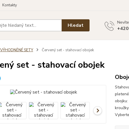
Kontakty
Nevíte
Hledat
+420
ZVÝHODNĚNÉ SETY
Červený set - stahovací obojek
ený set - stahovací obojek
Oboje
Stahova
pletené
obojku:
kroužky
Vyberte