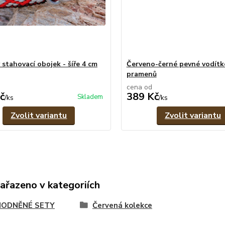
 stahovací obojek - šíře 4 cm
Červeno-černé pevné vodítko
pramenů
cena od
č
389 Kč
Skladem
/
ks
/
ks
Zvolit variantu
Zvolit variantu
zařazeno v kategoriích
ODNĚNÉ SETY
Červená kolekce