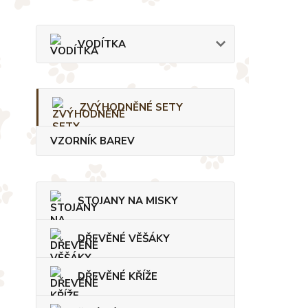
VODÍTKA
ZVÝHODNĚNÉ SETY
VZORNÍK BAREV
STOJANY NA MISKY
DŘEVĚNÉ VĚŠÁKY
DŘEVĚNÉ KŘÍŽE