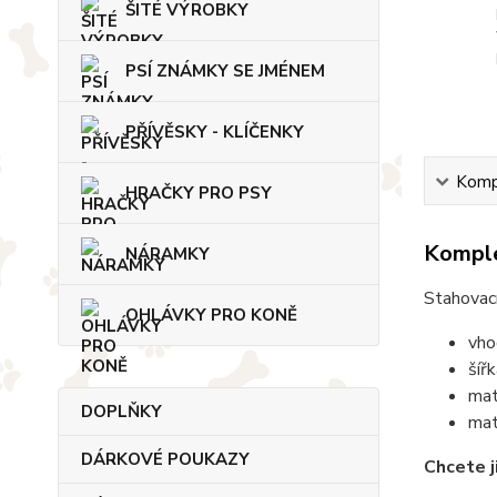
ŠITÉ VÝROBKY
PSÍ ZNÁMKY SE JMÉNEM
PŘÍVĚSKY - KLÍČENKY
Kompl
HRAČKY PRO PSY
Komple
NÁRAMKY
Stahovací
OHLÁVKY PRO KONĚ
vho
šíř
mat
DOPLŇKY
mat
DÁRKOVÉ POUKAZY
Chcete j