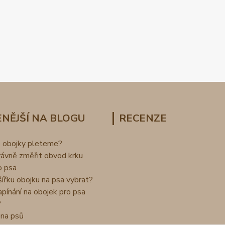
NĚJŠÍ NA BLOGU
RECENZE
o obojky pleteme?
rávně změřit obvod krku
o psa
šířku obojku na psa vybrat?
apínání na obojek pro psa
?
na psů