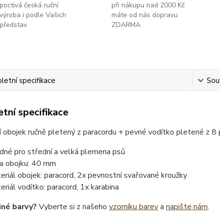
poctivá česká ruční
při nákupu nad 2000 Kč
výroba i podle Vašich
máte od nás dopravu
představ
ZDARMA
etní specifikace
Souv
tní specifikace
 obojek ručně pletený z paracordu + pevné vodítko pletené z 8
dné pro střední a velká plemena psů
ka obojku: 40 mm
eriál obojek: paracord, 2x pevnostní svařované kroužky
eriál vodítko: paracord, 1x karabina
iné barvy?
Vyberte si z našeho
vzorníku barev
a
napište nám
.