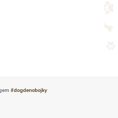
tagem
#dogdenobojky