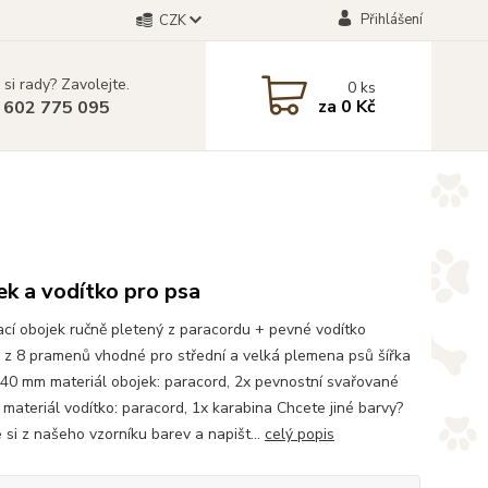
Přihlášení
CZK
 si rady? Zavolejte.
0
ks
za
0 Kč
 602 775 095
k a vodítko pro psa
cí obojek ručně pletený z paracordu + pevné vodítko
 z 8 pramenů vhodné pro střední a velká plemena psů šířka
 40 mm materiál obojek: paracord, 2x pevnostní svařované
 materiál vodítko: paracord, 1x karabina Chcete jiné barvy?
 si z našeho vzorníku barev a napišt...
celý popis