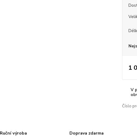
Dos
Veli
Dél
Nej
1 
V 
ob
Číslo pr
Ruční výroba
Doprava zdarma