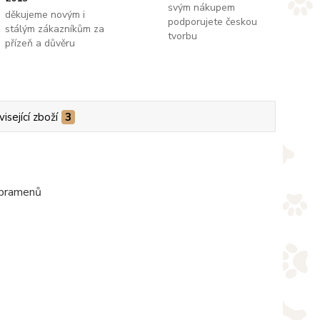
svým nákupem
děkujeme novým i
podporujete českou
stálým zákazníkům za
tvorbu
přízeň a důvěru
isející zboží
3
 pramenů