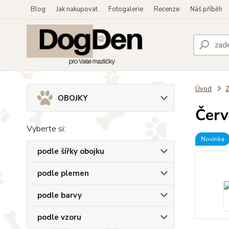
Blog
Jak nakupovat
Fotogalerie
Recenze
Náš příběh
Úvod
OBOJKY
Červ
Vyberte si:
Novinka
podle šířky obojku
podle plemen
podle barvy
podle vzoru