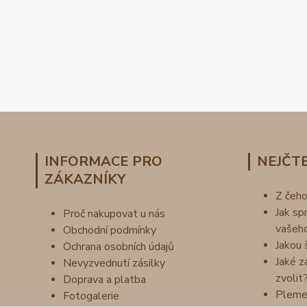
INFORMACE PRO
NEJČTE
ZÁKAZNÍKY
Z čeh
Jak sp
Proč nakupovat u nás
vašeh
Obchodní podmínky
Jakou 
Ochrana osobních údajů
Jaké z
Nevyzvednutí zásilky
zvolit
Doprava a platba
Pleme
Fotogalerie