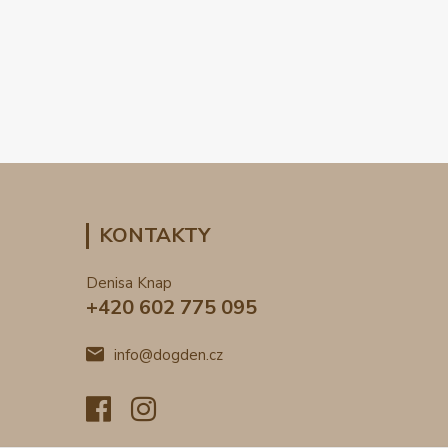
KONTAKTY
Denisa Knap
+420 602 775 095
info@dogden.cz