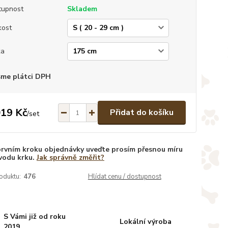
tupnost
Skladem
kost
ka
sme plátci DPH
019 Kč
Přidat do košíku
/
set
prvním kroku objednávky uveďte prosím přesnou míru
vodu krku.
Jak správně změřit?
oduktu:
476
Hlídat cenu / dostupnost
S Vámi již od roku
Lokální výroba
2019