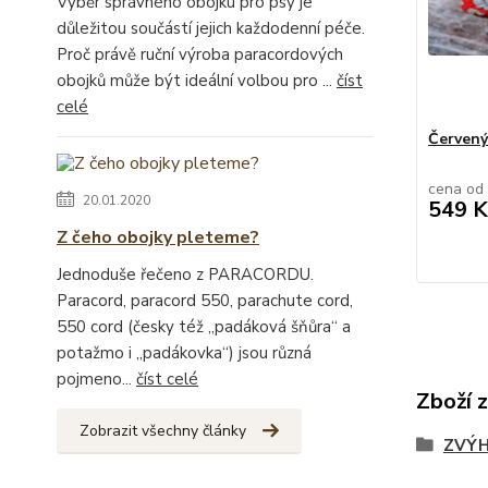
Výběr správného obojku pro psy je
důležitou součástí jejich každodenní péče.
Proč právě ruční výroba paracordových
obojků může být ideální volbou pro ...
číst
celé
Červený
cena od
20.01.2020
549 K
Z čeho obojky pleteme?
Jednoduše řečeno z PARACORDU.
Paracord, paracord 550, parachute cord,
550 cord (česky též „padáková šňůra“ a
potažmo i „padákovka“) jsou různá
pojmeno...
číst celé
Zboží 
Zobrazit všechny články
ZVÝH