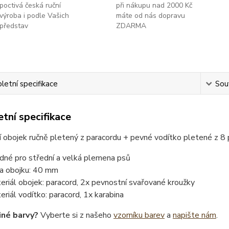
poctivá česká ruční
při nákupu nad 2000 Kč
výroba i podle Vašich
máte od nás dopravu
představ
ZDARMA
etní specifikace
Souv
tní specifikace
 obojek ručně pletený z paracordu + pevné vodítko pletené z 8
dné pro střední a velká plemena psů
ka obojku: 40 mm
eriál obojek: paracord, 2x pevnostní svařované kroužky
eriál vodítko: paracord, 1x karabina
iné barvy?
Vyberte si z našeho
vzorníku barev
a
napište nám
.