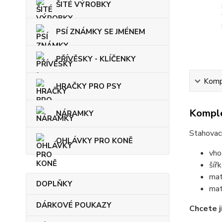
ŠITÉ VÝROBKY
PSÍ ZNÁMKY SE JMÉNEM
PŘÍVĚSKY - KLÍČENKY
Kompl
HRAČKY PRO PSY
Komple
NÁRAMKY
Stahovací
OHLÁVKY PRO KONĚ
vho
šíř
mat
DOPLŇKY
mat
DÁRKOVÉ POUKAZY
Chcete j