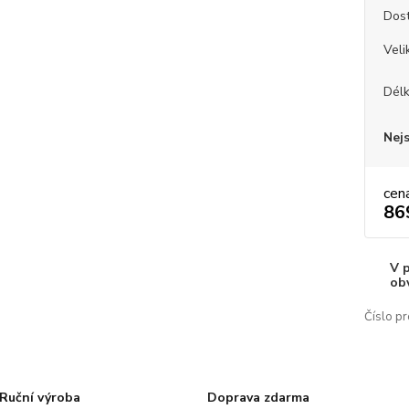
Dos
Veli
Dél
Nej
cen
86
V 
ob
Číslo pr
Ruční výroba
Doprava zdarma