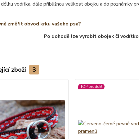
 délku vodítka, dále přibližnou velikost obojku a do poznámky 
vně změřit obvod krku vašeho psa?
Po dohodě lze vyrobit obojek či vodítko
jící zboží
3
TOP produkt