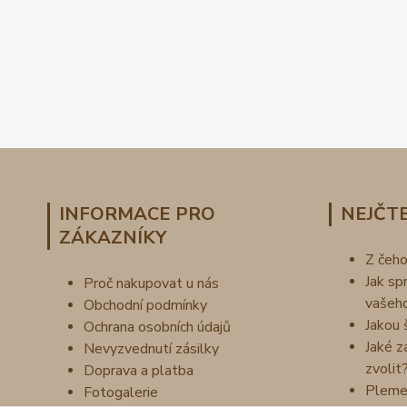
INFORMACE PRO
NEJČTE
ZÁKAZNÍKY
Z čeh
Jak sp
Proč nakupovat u nás
vašeh
Obchodní podmínky
Jakou 
Ochrana osobních údajů
Jaké z
Nevyzvednutí zásilky
zvolit
Doprava a platba
Pleme
Fotogalerie