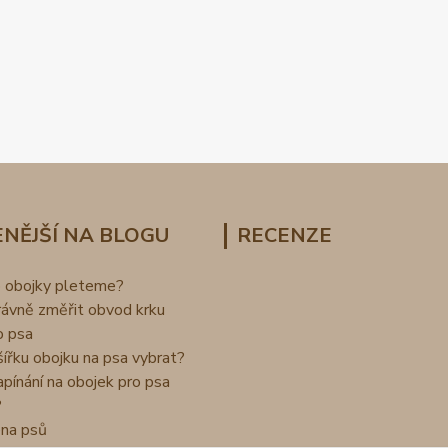
NĚJŠÍ NA BLOGU
RECENZE
o obojky pleteme?
rávně změřit obvod krku
o psa
šířku obojku na psa vybrat?
apínání na obojek pro psa
?
na psů