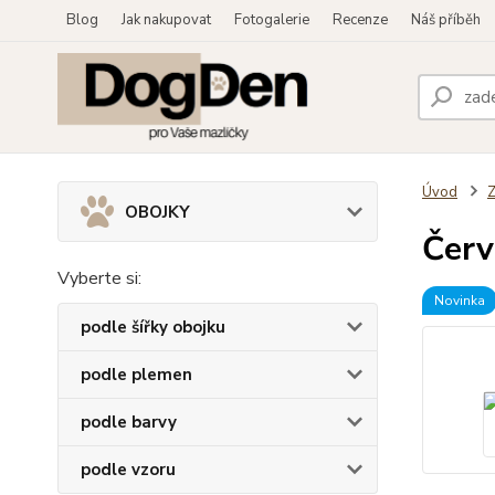
Blog
Jak nakupovat
Fotogalerie
Recenze
Náš příběh
Úvod
OBOJKY
Červ
Vyberte si:
Novinka
podle šířky obojku
podle plemen
podle barvy
podle vzoru