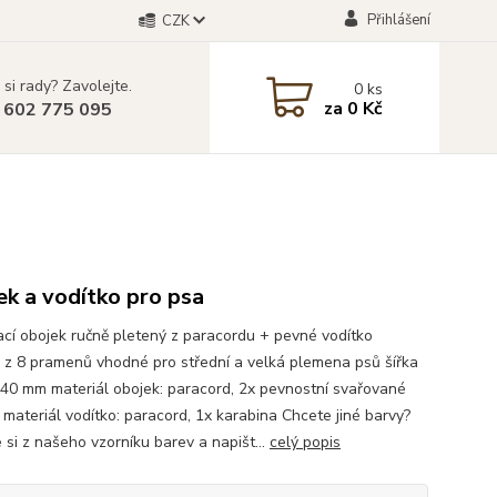
Přihlášení
CZK
 si rady? Zavolejte.
0
ks
za
0 Kč
 602 775 095
k a vodítko pro psa
cí obojek ručně pletený z paracordu + pevné vodítko
 z 8 pramenů vhodné pro střední a velká plemena psů šířka
 40 mm materiál obojek: paracord, 2x pevnostní svařované
 materiál vodítko: paracord, 1x karabina Chcete jiné barvy?
 si z našeho vzorníku barev a napišt...
celý popis