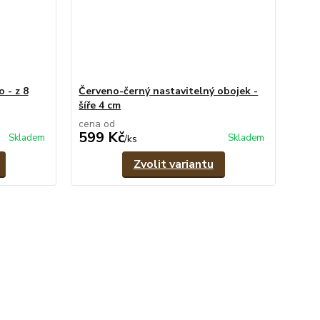
 - z 8
Červeno-černý nastavitelný obojek -
šíře 4 cm
cena od
599 Kč
Skladem
Skladem
/
ks
Zvolit variantu