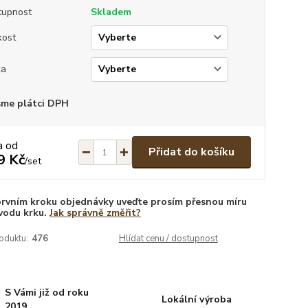
tupnost
Skladem
kost
ka
sme plátci DPH
a od
Přidat do košíku
9 Kč
/
set
prvním kroku objednávky uveďte prosím přesnou míru
vodu krku.
Jak správně změřit?
oduktu:
476
Hlídat cenu / dostupnost
S Vámi již od roku
Lokální výroba
2019