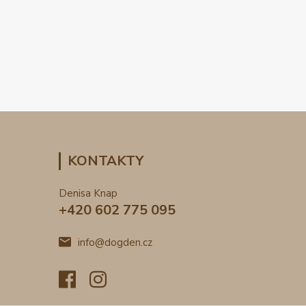
KONTAKTY
Denisa Knap
+420 602 775 095
info@dogden.cz