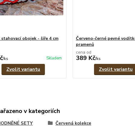
 stahovací obojek - šíře 4 cm
Červeno-černé pevné vodítko
pramenů
cena od
č
389 Kč
Skladem
/
ks
/
ks
Zvolit variantu
Zvolit variantu
zařazeno v kategoriích
ODNĚNÉ SETY
Červená kolekce