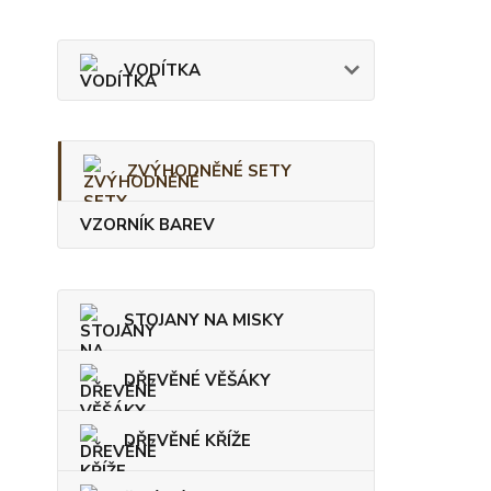
VODÍTKA
ZVÝHODNĚNÉ SETY
VZORNÍK BAREV
STOJANY NA MISKY
DŘEVĚNÉ VĚŠÁKY
DŘEVĚNÉ KŘÍŽE