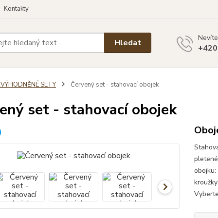
Kontakty
Nevíte
Hledat
+420
ZVÝHODNĚNÉ SETY
Červený set - stahovací obojek
ený set - stahovací obojek
Oboje
Stahova
pletené
obojku:
kroužky
Vyberte