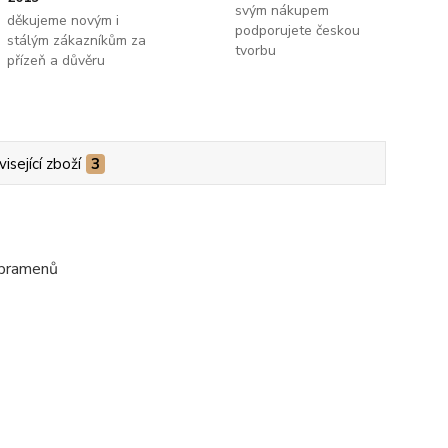
svým nákupem
děkujeme novým i
podporujete českou
stálým zákazníkům za
tvorbu
přízeň a důvěru
isející zboží
3
 pramenů