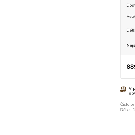
Dos
Veli
Dél
Nej
88
V 
ob
Číslo pr
Délka: