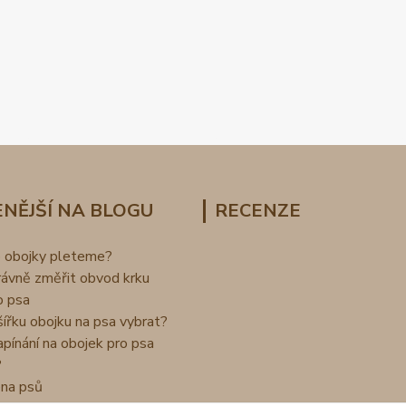
NĚJŠÍ NA BLOGU
RECENZE
o obojky pleteme?
rávně změřit obvod krku
o psa
šířku obojku na psa vybrat?
apínání na obojek pro psa
?
na psů