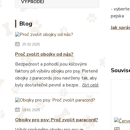
VÝPRODEJ
- vyberte
pejska
Blog
Jak sprá
25.02.2025
Proč zvolit obojky od nás?
Bezpečnost a pohodlí jsou klíčovými
Souvise
faktory při výběru obojku pro psy. Pletené
obojky z paracordu jsou navrženy tak, aby
byly dostatečně pevné a bezpe...
číst celé
18.01.2025
Obojky pro psy: Proč zvolit paracord?
Výběr správného obojku pro psy je