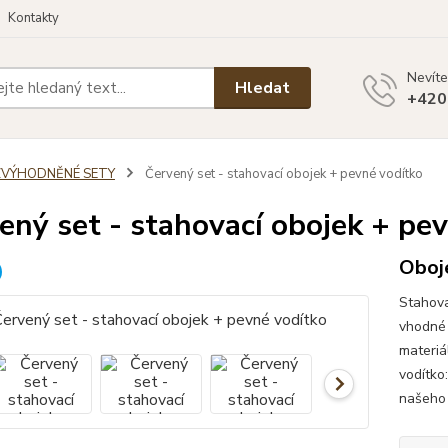
Kontakty
Nevíte
Hledat
+420
ZVÝHODNĚNÉ SETY
Červený set - stahovací obojek + pevné vodítko
ený set - stahovací obojek + pe
Oboje
Stahova
vhodné 
materiá
vodítko
našeho 