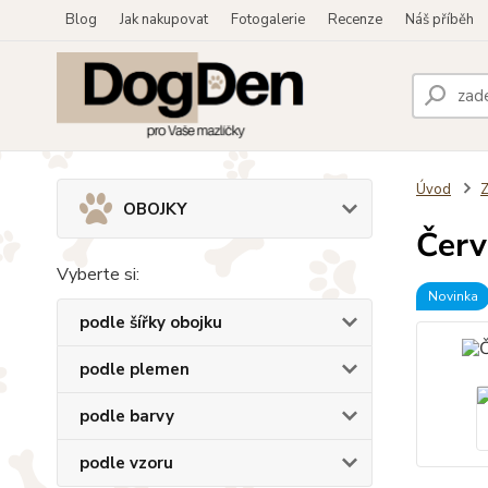
Blog
Jak nakupovat
Fotogalerie
Recenze
Náš příběh
Úvod
OBOJKY
Červ
Vyberte si:
Novinka
podle šířky obojku
podle plemen
podle barvy
podle vzoru