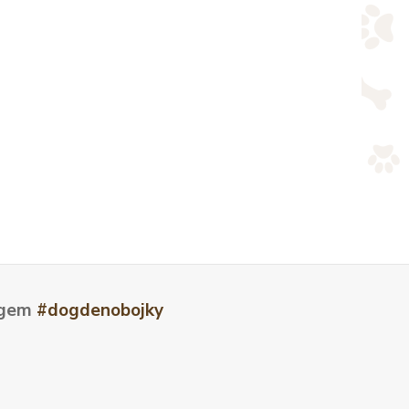
tagem
#dogdenobojky