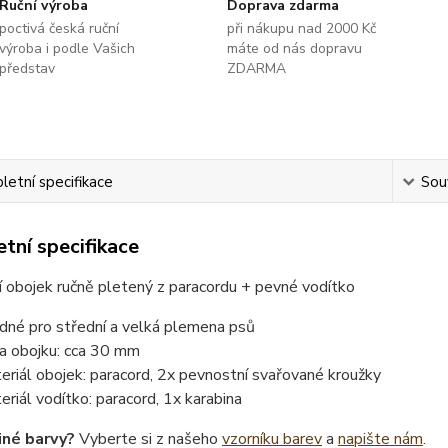
Ruční výroba
Doprava zdarma
poctivá česká ruční
při nákupu nad 2000 Kč
výroba i podle Vašich
máte od nás dopravu
představ
ZDARMA
etní specifikace
Souv
tní specifikace
 obojek ručně pletený z paracordu + pevné vodítko
dné pro střední a velká plemena psů
ka obojku: cca 30 mm
eriál obojek: paracord, 2x pevnostní svařované kroužky
eriál vodítko: paracord, 1x karabina
iné barvy?
Vyberte si z našeho
vzorníku barev
a
napište nám
.