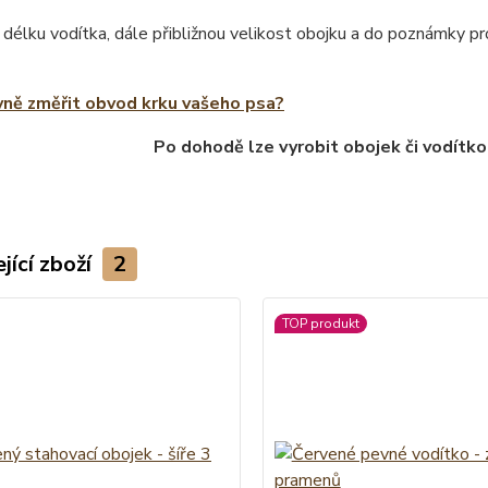
 délku vodítka, dále přibližnou velikost obojku a do poznámky 
vně změřit obvod krku vašeho psa?
Po dohodě lze vyrobit obojek či vodítko
jící zboží
2
TOP produkt