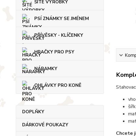
ŠITÉ VÝROBKY
PSÍ ZNÁMKY SE JMÉNEM
PŘÍVĚSKY - KLÍČENKY
HRAČKY PRO PSY
Kompl
NÁRAMKY
Komple
OHLÁVKY PRO KONĚ
Stahovací
vho
šíř
DOPLŇKY
mat
mat
DÁRKOVÉ POUKAZY
Chcete j