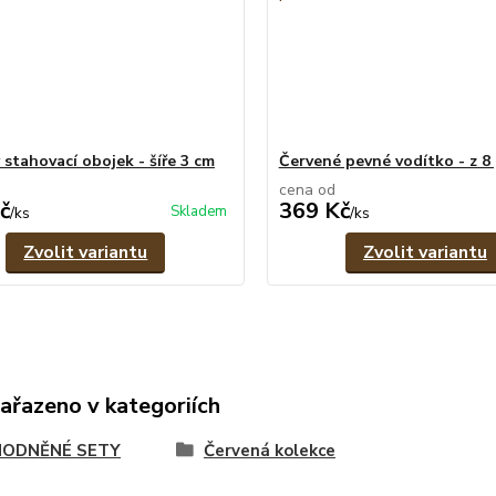
 stahovací obojek - šíře 3 cm
Červené pevné vodítko - z 
cena od
č
369 Kč
Skladem
/
ks
/
ks
Zvolit variantu
Zvolit variantu
zařazeno v kategoriích
ODNĚNÉ SETY
Červená kolekce