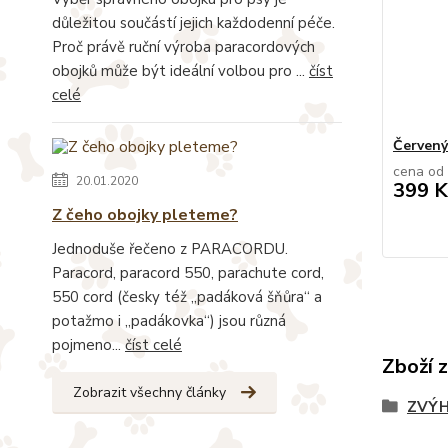
důležitou součástí jejich každodenní péče.
Proč právě ruční výroba paracordových
obojků může být ideální volbou pro ...
číst
celé
Červený
cena od
20.01.2020
399 K
Z čeho obojky pleteme?
Jednoduše řečeno z PARACORDU.
Paracord, paracord 550, parachute cord,
550 cord (česky též „padáková šňůra“ a
potažmo i „padákovka“) jsou různá
pojmeno...
číst celé
Zboží 
Zobrazit všechny články
ZVÝH