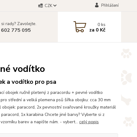
Přihlášení
CZK
 si rady? Zavolejte.
0
ks
za
0 Kč
 602 775 095
vné vodítko
k a vodítko pro psa
cí obojek ručně pletený z paracordu + pevné vodítko
pro střední a velká plemena psů šířka obojku: cca 30 mm
l obojek: paracord, 2x pevnostní svařované kroužky materiál
: paracord, 1x karabina Chcete jiné barvy? Vyberte si z
vzorníku barev a napište nám. - vybert...
celý popis