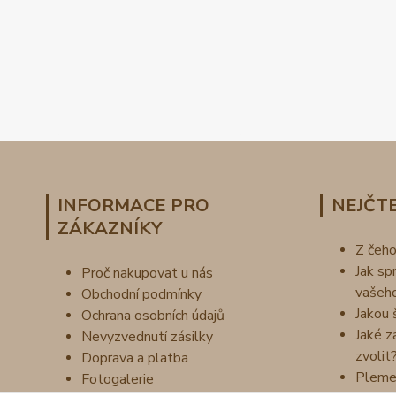
INFORMACE PRO
NEJČTE
ZÁKAZNÍKY
Z čeh
Jak sp
Proč nakupovat u nás
vašeh
Obchodní podmínky
Jakou 
Ochrana osobních údajů
Jaké z
Nevyzvednutí zásilky
zvolit
Doprava a platba
Pleme
Fotogalerie