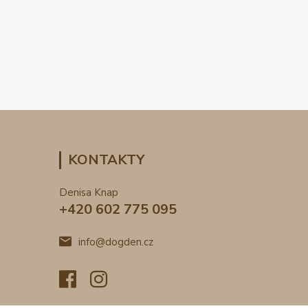
KONTAKTY
Denisa Knap
+420 602 775 095
info@dogden.cz