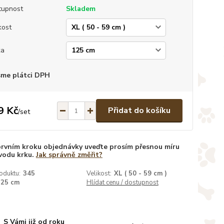
tupnost
Skladem
kost
ka
sme plátci DPH
9 Kč
Přidat do košíku
/
set
prvním kroku objednávky uveďte prosím přesnou míru
vodu krku.
Jak správně změřit?
oduktu:
345
Velikost:
XL ( 50 - 59 cm )
125 cm
Hlídat cenu / dostupnost
S Vámi již od roku