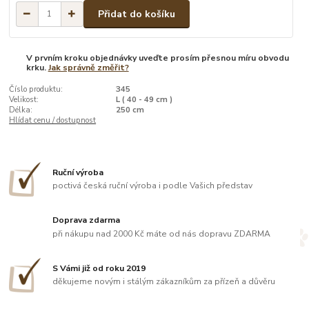
Přidat do košíku
V prvním kroku objednávky uveďte prosím přesnou míru obvodu
krku.
Jak správně změřit?
Číslo produktu:
345
Velikost:
L ( 40 - 49 cm )
Délka:
250 cm
Hlídat cenu / dostupnost
Ruční výroba
poctivá česká ruční výroba i podle Vašich představ
Doprava zdarma
při nákupu nad 2000 Kč máte od nás dopravu ZDARMA
S Vámi již od roku 2019
děkujeme novým i stálým zákazníkům za přízeň a důvěru