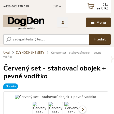
0
ks
CZK
+420 602 775 095
za
0 Kč
Menu
Hledat
Úvod
ZVÝHODNĚNÉ SETY
Červený set - stahovací obojek + pevné
vodítko
Červený set - stahovací obojek +
pevné vodítko
Novinka