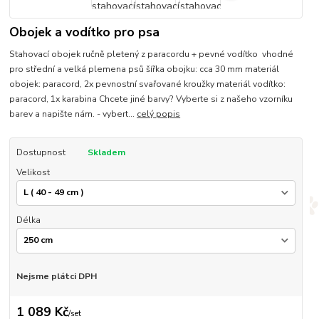
Obojek a vodítko pro psa
Stahovací obojek ručně pletený z paracordu + pevné vodítko vhodné
pro střední a velká plemena psů šířka obojku: cca 30 mm materiál
obojek: paracord, 2x pevnostní svařované kroužky materiál vodítko:
paracord, 1x karabina Chcete jiné barvy? Vyberte si z našeho vzorníku
barev a napište nám. - vybert...
celý popis
Dostupnost
Skladem
Velikost
Délka
Nejsme plátci DPH
1 089 Kč
/
set