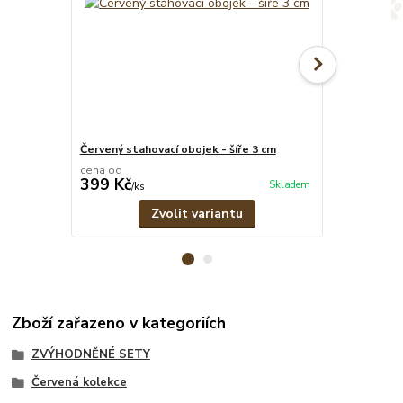
Červený stahovací obojek - šíře 3 cm
Červené pevn
cena od
cena od
399 Kč
369 Kč
Skladem
/
ks
/
ks
Zvolit variantu
Zboží zařazeno v kategoriích
ZVÝHODNĚNÉ SETY
Červená kolekce