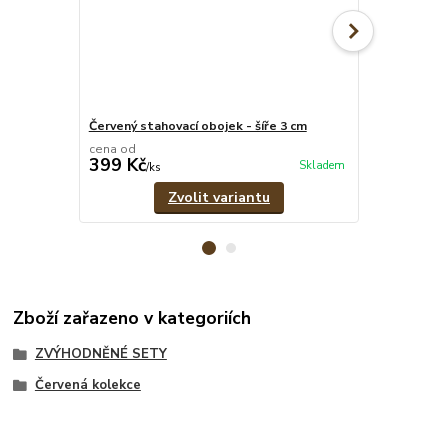
Červený stahovací obojek - šíře 3 cm
Červené pevn
cena od
cena od
399 Kč
369 Kč
Skladem
/
ks
/
ks
Zvolit variantu
Zboží zařazeno v kategoriích
ZVÝHODNĚNÉ SETY
Červená kolekce