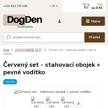
0
ks
CZK
+420 602 775 095
za
0 Kč
Menu
Hledat
Úvod
ZVÝHODNĚNÉ SETY
Červený set - stahovací obojek + pevné
vodítko
Červený set - stahovací obojek +
pevné vodítko
Novinka