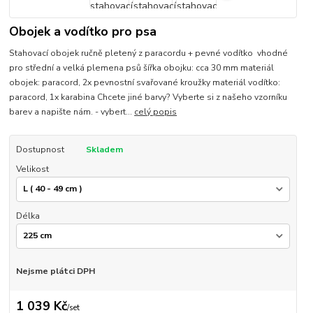
Obojek a vodítko pro psa
Stahovací obojek ručně pletený z paracordu + pevné vodítko vhodné
pro střední a velká plemena psů šířka obojku: cca 30 mm materiál
obojek: paracord, 2x pevnostní svařované kroužky materiál vodítko:
paracord, 1x karabina Chcete jiné barvy? Vyberte si z našeho vzorníku
barev a napište nám. - vybert...
celý popis
Dostupnost
Skladem
Velikost
Délka
Nejsme plátci DPH
1 039 Kč
/
set