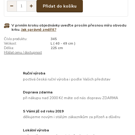
Přidat do košíku
V prvním kroku objednávky uveďte prosím přesnou míru obvodu
krku.
Jak správně změřit?
Číslo produktu:
345
Velikost:
L ( 40 - 49 cm )
Délka:
225 cm
Hlídat cenu / dostupnost
Ruční výroba
poctivá česká ruční výroba i podle Vašich představ
Doprava zdarma
při nákupu nad 2000 Kč máte od nás dopravu ZDARMA
S Vámi již od roku 2019
děkujeme novým i stálým zákazníkům za přízeň a důvěru
Lokální výroba