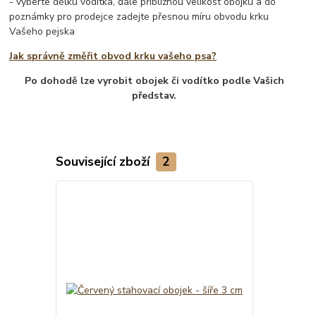
- vyberte délku vodítka, dále přibližnou velikost obojku a do
poznámky pro prodejce zadejte přesnou míru obvodu krku
Vašeho pejska
Jak správně změřit obvod krku vašeho psa?
Po dohodě lze vyrobit obojek či vodítko podle Vašich
představ.
Související zboží
2
TOP produkt