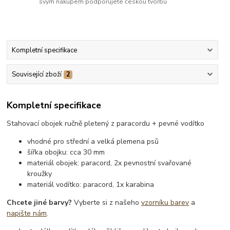
svým nákupem podporujete českou tvorbu
Kompletní specifikace
Související zboží
2
Kompletní specifikace
Stahovací obojek ručně pletený z paracordu + pevné vodítko
vhodné pro střední a velká plemena psů
šířka obojku: cca 30 mm
materiál obojek: paracord, 2x pevnostní svařované
kroužky
materiál vodítko: paracord, 1x karabina
Chcete jiné barvy?
Vyberte si z našeho
vzorníku barev
a
napište nám
.