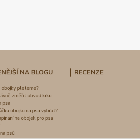
NĚJŠÍ NA BLOGU
RECENZE
o obojky pleteme?
rávně změřit obvod krku
o psa
šířku obojku na psa vybrat?
apínání na obojek pro psa
?
na psů