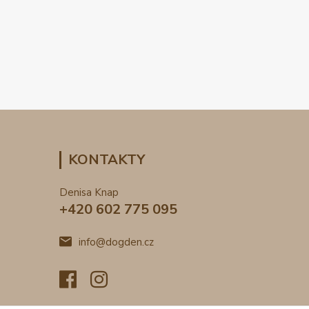
KONTAKTY
Denisa Knap
+420 602 775 095
info@dogden.cz