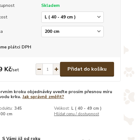
tupnost
Skladem
kost
ka
sme plátci DPH
9 Kč
Přidat do košíku
/
set
prvním kroku objednávky uveďte prosím přesnou míru
vodu krku.
Jak správně změřit?
oduktu:
345
Velikost:
L ( 40 - 49 cm )
200 cm
Hlídat cenu / dostupnost
S Vámi již od roku