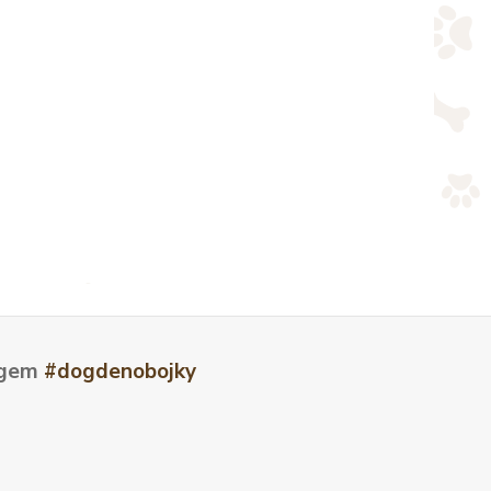
tagem
#dogdenobojky