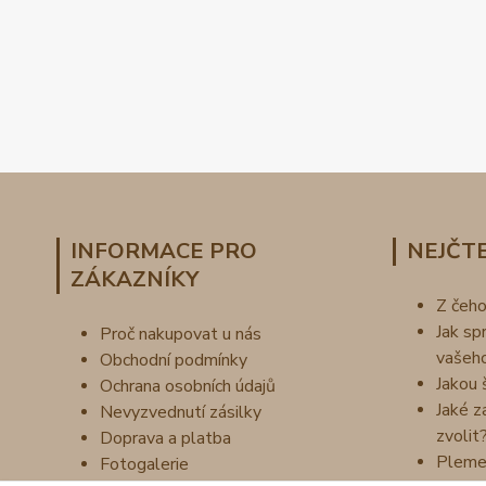
INFORMACE PRO
NEJČTE
ZÁKAZNÍKY
Z čeh
Jak sp
Proč nakupovat u nás
vašeh
Obchodní podmínky
Jakou 
Ochrana osobních údajů
Jaké z
Nevyzvednutí zásilky
zvolit
Doprava a platba
Pleme
Fotogalerie