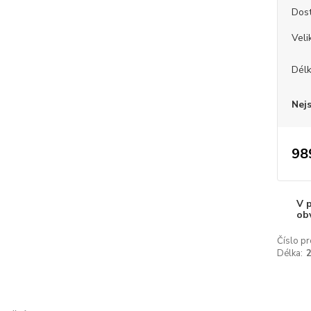
Dos
Veli
Dél
Nej
98
V 
ob
Číslo pr
Délka: