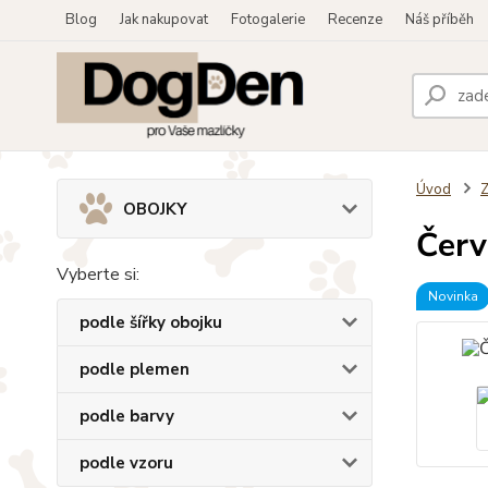
Blog
Jak nakupovat
Fotogalerie
Recenze
Náš příběh
Úvod
OBOJKY
Červ
Vyberte si:
Novinka
podle šířky obojku
podle plemen
podle barvy
podle vzoru