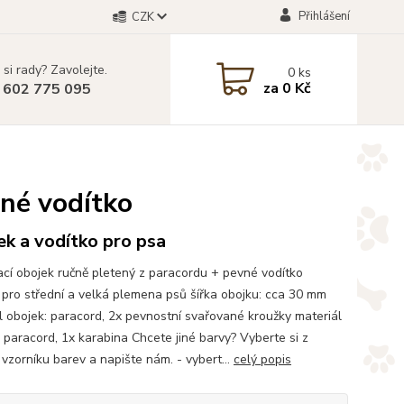
Přihlášení
CZK
 si rady? Zavolejte.
0
ks
za
0 Kč
 602 775 095
vné vodítko
k a vodítko pro psa
cí obojek ručně pletený z paracordu + pevné vodítko
pro střední a velká plemena psů šířka obojku: cca 30 mm
l obojek: paracord, 2x pevnostní svařované kroužky materiál
: paracord, 1x karabina Chcete jiné barvy? Vyberte si z
vzorníku barev a napište nám. - vybert...
celý popis