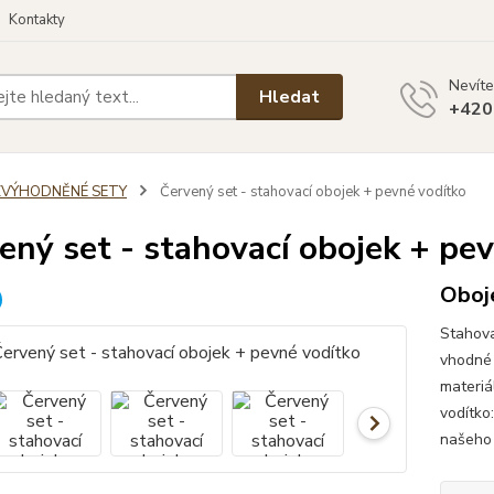
Kontakty
Nevíte
Hledat
+420
ZVÝHODNĚNÉ SETY
Červený set - stahovací obojek + pevné vodítko
ený set - stahovací obojek + pe
Oboje
Stahova
vhodné 
materiá
vodítko
našeho 