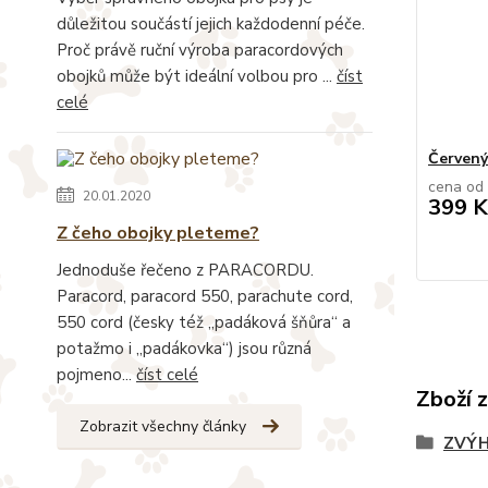
důležitou součástí jejich každodenní péče.
Proč právě ruční výroba paracordových
obojků může být ideální volbou pro ...
číst
celé
Červený
cena od
20.01.2020
399 K
Z čeho obojky pleteme?
Jednoduše řečeno z PARACORDU.
Paracord, paracord 550, parachute cord,
550 cord (česky též „padáková šňůra“ a
potažmo i „padákovka“) jsou různá
pojmeno...
číst celé
Zboží 
Zobrazit všechny články
ZVÝH