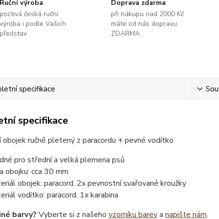
Ruční výroba
Doprava zdarma
poctivá česká ruční
při nákupu nad 2000 Kč
výroba i podle Vašich
máte od nás dopravu
představ
ZDARMA
etní specifikace
Souv
tní specifikace
 obojek ručně pletený z paracordu + pevné vodítko
dné pro střední a velká plemena psů
ka obojku: cca 30 mm
eriál obojek: paracord, 2x pevnostní svařované kroužky
eriál vodítko: paracord, 1x karabina
iné barvy?
Vyberte si z našeho
vzorníku barev
a
napište nám
.