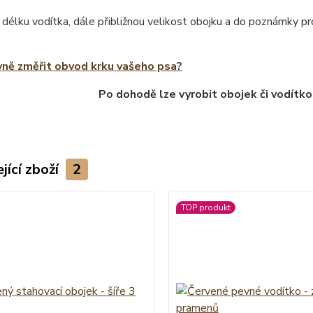
 délku vodítka, dále přibližnou velikost obojku a do poznámky 
vně změřit obvod krku vašeho psa?
Po dohodě lze vyrobit obojek či vodítko
jící zboží
2
TOP produkt