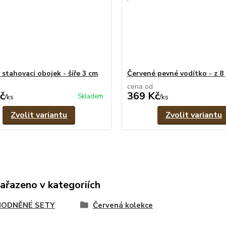
 stahovací obojek - šíře 3 cm
Červené pevné vodítko - z 
cena od
č
369 Kč
Skladem
/
ks
/
ks
Zvolit variantu
Zvolit variantu
zařazeno v kategoriích
ODNĚNÉ SETY
Červená kolekce