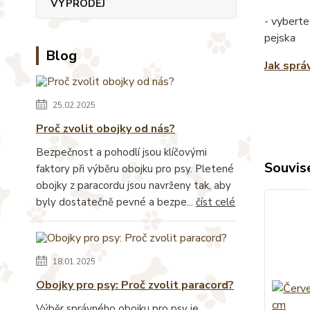
VÝPRODEJ
- vyberte
pejska
Blog
Jak sprá
25.02.2025
Proč zvolit obojky od nás?
Bezpečnost a pohodlí jsou klíčovými
Souvise
faktory při výběru obojku pro psy. Pletené
obojky z paracordu jsou navrženy tak, aby
byly dostatečně pevné a bezpe...
číst celé
18.01.2025
Obojky pro psy: Proč zvolit paracord?
Výběr správného obojku pro psy je