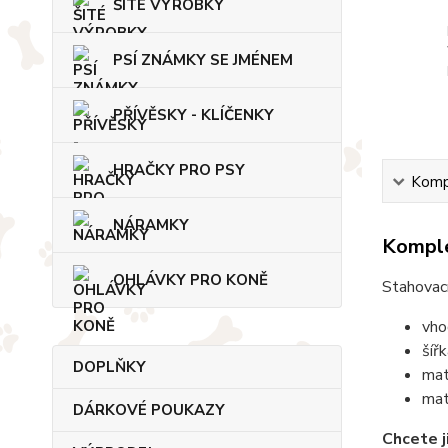
ŠITÉ VÝROBKY
PSÍ ZNÁMKY SE JMÉNEM
PŘÍVĚSKY - KLÍČENKY
HRAČKY PRO PSY
Kompl
NÁRAMKY
Komple
OHLÁVKY PRO KONĚ
Stahovací
vho
šíř
DOPLŇKY
mat
mat
DÁRKOVÉ POUKAZY
Chcete j