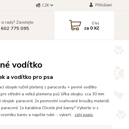
Přihlášení
CZK
 si rady? Zavolejte.
0
ks
za
0 Kč
 602 775 095
vné vodítko
k a vodítko pro psa
cí obojek ručně pletený z paracordu + pevné vodítko
pro střední a velká plemena psů šířka obojku: cca 30 mm
l obojek: paracord, 2x pevnostní svařované kroužky materiál
: paracord, 1x karabina Chcete jiné barvy? Vyberte si z
vzorníku barev a napište nám. - vybert...
celý popis