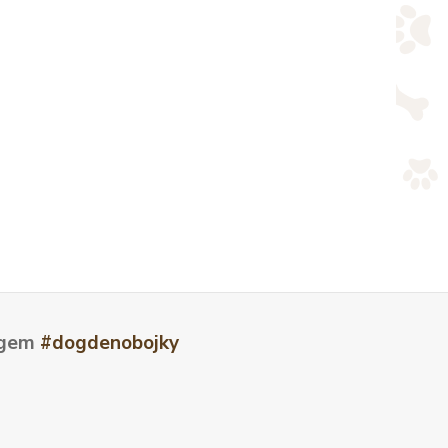
tagem
#dogdenobojky