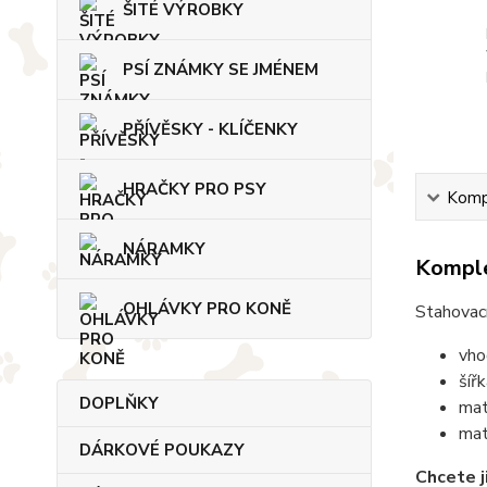
ŠITÉ VÝROBKY
PSÍ ZNÁMKY SE JMÉNEM
PŘÍVĚSKY - KLÍČENKY
HRAČKY PRO PSY
Kompl
NÁRAMKY
Komple
OHLÁVKY PRO KONĚ
Stahovací
vho
šíř
DOPLŇKY
mat
mat
DÁRKOVÉ POUKAZY
Chcete j