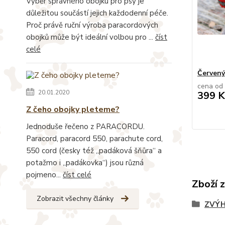
Výběr správného obojku pro psy je
důležitou součástí jejich každodenní péče.
Proč právě ruční výroba paracordových
obojků může být ideální volbou pro ...
číst
celé
Červený
cena od
20.01.2020
399 K
Z čeho obojky pleteme?
Jednoduše řečeno z PARACORDU.
Paracord, paracord 550, parachute cord,
550 cord (česky též „padáková šňůra“ a
potažmo i „padákovka“) jsou různá
pojmeno...
číst celé
Zboží 
Zobrazit všechny články
ZVÝH