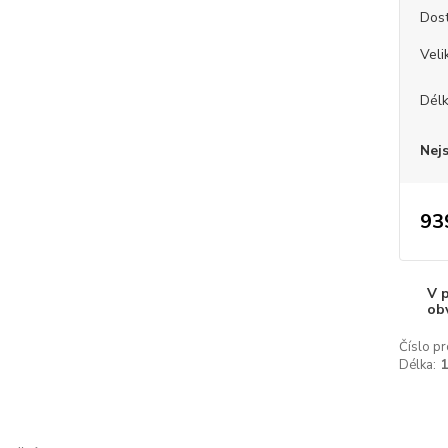
Dos
Veli
Dél
Nej
93
V 
ob
Číslo pr
Délka: