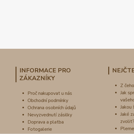
INFORMACE PRO
NEJČTE
ZÁKAZNÍKY
Z čeh
Jak sp
Proč nakupovat u nás
vašeh
Obchodní podmínky
Jakou 
Ochrana osobních údajů
Jaké z
Nevyzvednutí zásilky
zvolit
Doprava a platba
Pleme
Fotogalerie