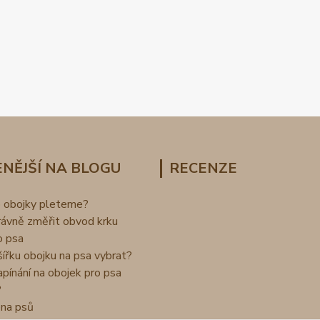
NĚJŠÍ NA BLOGU
RECENZE
o obojky pleteme?
rávně změřit obvod krku
o psa
šířku obojku na psa vybrat?
apínání na obojek pro psa
?
na psů