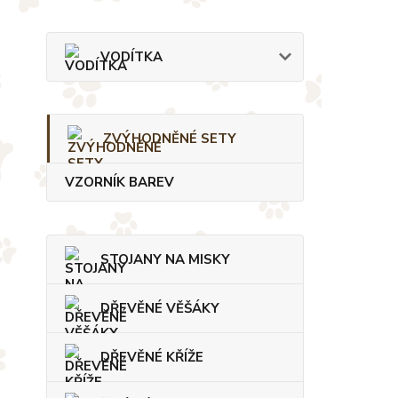
VODÍTKA
ZVÝHODNĚNÉ SETY
VZORNÍK BAREV
STOJANY NA MISKY
DŘEVĚNÉ VĚŠÁKY
DŘEVĚNÉ KŘÍŽE