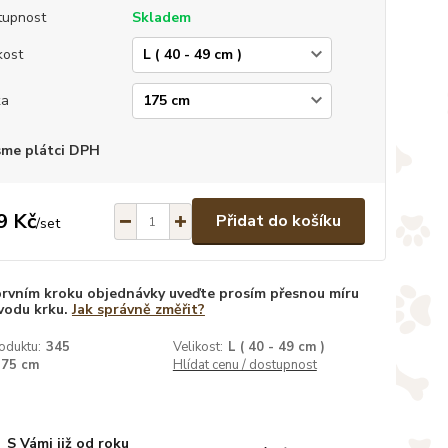
tupnost
Skladem
kost
ka
sme plátci DPH
9 Kč
Přidat do košíku
/
set
prvním kroku objednávky uveďte prosím přesnou míru
vodu krku.
Jak správně změřit?
oduktu:
345
Velikost:
L ( 40 - 49 cm )
175 cm
Hlídat cenu / dostupnost
S Vámi již od roku