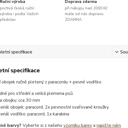
Ruční výroba
Doprava zdarma
poctivá česká ruční
při nákupu nad 2000 Kč
výroba i podle Vašich
máte od nás dopravu
představ
ZDARMA
etní specifikace
Souv
tní specifikace
 obojek ručně pletený z paracordu + pevné vodítko
dné pro střední a velká plemena psů
ka obojku: cca 30 mm
eriál obojek: paracord, 2x pevnostní svařované kroužky
eriál vodítko: paracord, 1x karabina
iné barvy?
Vyberte si z našeho
vzorníku barev
a
napište nám
.