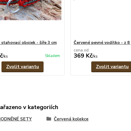
 stahovací obojek - šíře 3 cm
Červené pevné vodítko - z 
cena od
č
369 Kč
Skladem
/
ks
/
ks
Zvolit variantu
Zvolit variantu
zařazeno v kategoriích
ODNĚNÉ SETY
Červená kolekce