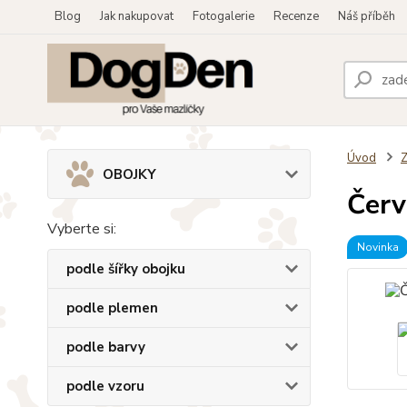
Blog
Jak nakupovat
Fotogalerie
Recenze
Náš příběh
Úvod
OBOJKY
Červ
Vyberte si:
Novinka
podle šířky obojku
podle plemen
podle barvy
podle vzoru