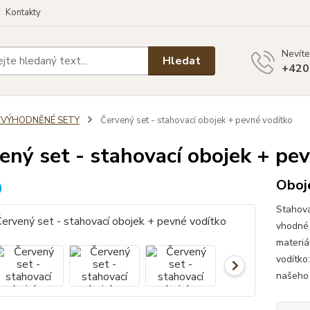
Kontakty
Nevíte
Hledat
+420
ZVÝHODNĚNÉ SETY
Červený set - stahovací obojek + pevné vodítko
ený set - stahovací obojek + pe
Oboje
Stahova
vhodné 
materiá
vodítko
našeho 