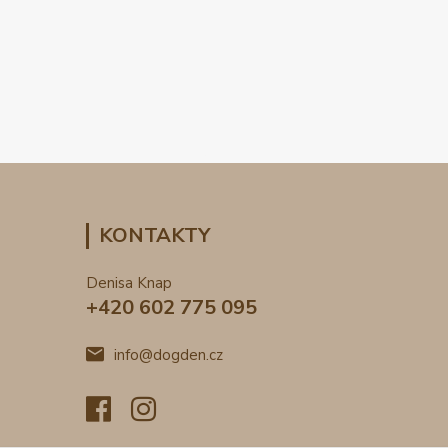
KONTAKTY
Denisa Knap
+420 602 775 095
info@dogden.cz