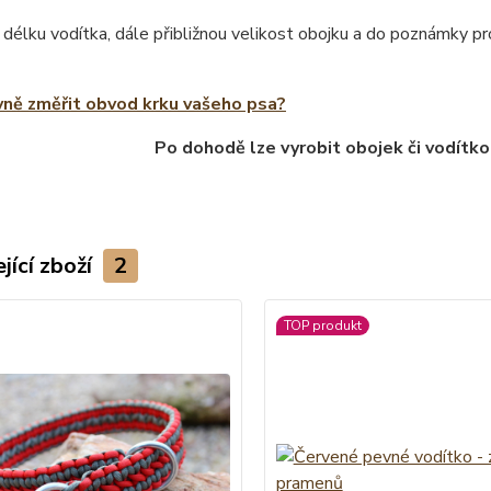
 délku vodítka, dále přibližnou velikost obojku a do poznámky 
vně změřit obvod krku vašeho psa?
Po dohodě lze vyrobit obojek či vodítko
jící zboží
2
TOP produkt