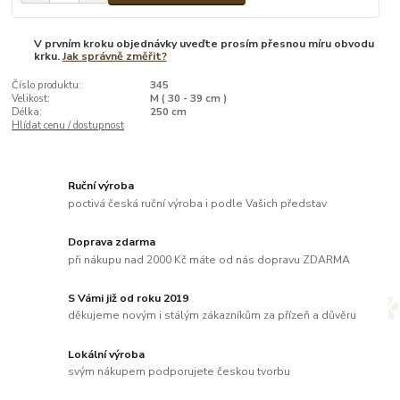
V prvním kroku objednávky uveďte prosím přesnou míru obvodu
krku.
Jak správně změřit?
Číslo produktu:
345
Velikost:
M ( 30 - 39 cm )
Délka:
250 cm
Hlídat cenu / dostupnost
Ruční výroba
poctivá česká ruční výroba i podle Vašich představ
Doprava zdarma
při nákupu nad 2000 Kč máte od nás dopravu ZDARMA
S Vámi již od roku 2019
děkujeme novým i stálým zákazníkům za přízeň a důvěru
Lokální výroba
svým nákupem podporujete českou tvorbu