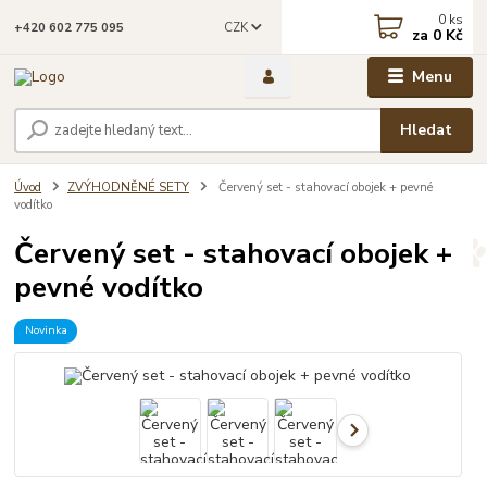
0
ks
CZK
+420 602 775 095
za
0 Kč
Menu
Hledat
Úvod
ZVÝHODNĚNÉ SETY
Červený set - stahovací obojek + pevné
vodítko
Červený set - stahovací obojek +
pevné vodítko
Novinka