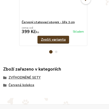
Červený stahovací obojek - šíře 3 cm
Červené pevn
cena od
cena od
399 Kč
369 Kč
Skladem
/
ks
/
ks
Zvolit variantu
Zboží zařazeno v kategoriích
ZVÝHODNĚNÉ SETY
Červená kolekce