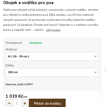
Obojek a vodítko pro psa
Stahovací obojek ručně pletený z paracordu + pevné vodítko vhodné
pro střední a velká plemena psů šířka obojku: cca 30 mm materiál
obojek: paracord, 2x pevnostní svařované kroužky materiál vodítko:
paracord, 1x karabina Chcete jiné barvy? Vyberte si z našeho vzorníku
barev a napište nám. - vybert...
celý popis
Dostupnost
Skladem
Velikost
Délka
Nejsme plátci DPH
1 039 Kč
/
set
Přidat do košíku