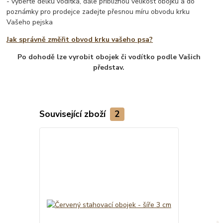
- vyberte délku vodítka, dále přibližnou velikost obojku a do
poznámky pro prodejce zadejte přesnou míru obvodu krku
Vašeho pejska
Jak správně změřit obvod krku vašeho psa?
Po dohodě lze vyrobit obojek či vodítko podle Vašich
představ.
Související zboží
2
TOP produkt