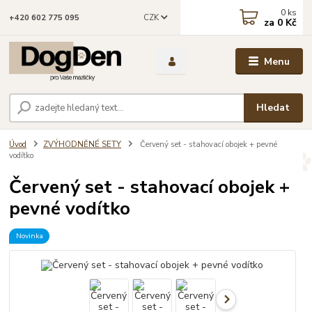
0
ks
CZK
+420 602 775 095
za
0 Kč
Menu
Hledat
Úvod
ZVÝHODNĚNÉ SETY
Červený set - stahovací obojek + pevné
vodítko
Červený set - stahovací obojek +
pevné vodítko
Novinka