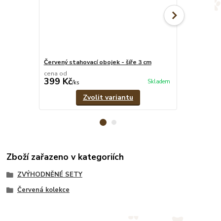
Červený stahovací obojek - šíře 3 cm
Červené pevn
cena od
cena od
399 Kč
369 Kč
Skladem
/
ks
/
ks
Zvolit variantu
Zboží zařazeno v kategoriích
ZVÝHODNĚNÉ SETY
Červená kolekce