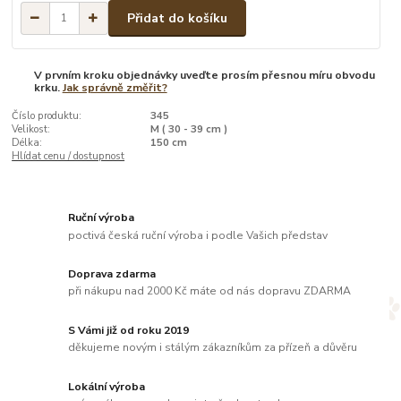
Přidat do košíku
V prvním kroku objednávky uveďte prosím přesnou míru obvodu
krku.
Jak správně změřit?
Číslo produktu:
345
Velikost:
M ( 30 - 39 cm )
Délka:
150 cm
Hlídat cenu / dostupnost
Ruční výroba
poctivá česká ruční výroba i podle Vašich představ
Doprava zdarma
při nákupu nad 2000 Kč máte od nás dopravu ZDARMA
S Vámi již od roku 2019
děkujeme novým i stálým zákazníkům za přízeň a důvěru
Lokální výroba