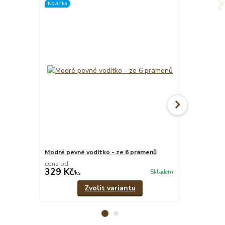
Novinka
Modré pevné vodítko - ze 6 pramenů
Psí známka 
cena od
329 Kč
39 Kč
Skladem
/
ks
/
ks
Zvolit variantu