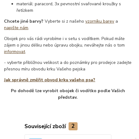
materiál: paracord, 3x pevnostní svařované kroužky s
řetízkem
Chcete jiné barvy?
Vyberte si z našeho
vzorníku barev
a
napište nám
.
Obojek pro vás rádi vyrobíme i v setu s vodítkem. Pokud máte
zájem o jinou délku nebo úpravu obojku, neváhejte nás o tom
informovat
.
- vyberte přibližnou velikost a do poznámky pro prodejce zadejte
přesnou míru obvodu krku Vašeho pejska
Jak správně změřit obvod krku vašeho psa?
Po dohodě lze vyrobit obojek či vodítko podle Vašich
představ.
Související zboží
2