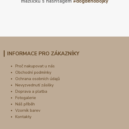
mazlíčků s hashtagem
#dogdenobojky
INFORMACE PRO ZÁKAZNÍKY
Proč nakupovat u nás
Obchodní podmínky
Ochrana osobních údajů
Nevyzvednutí zásilky
Doprava a platba
Fotogalerie
Náš příběh
Vzorník barev
Kontakty