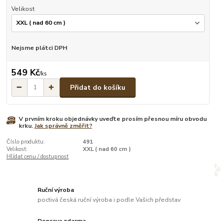
Velikost
Nejsme plátci DPH
549 Kč
/
ks
Přidat do košíku
V prvním kroku objednávky uveďte prosím přesnou míru obvodu
krku.
Jak správně změřit?
Číslo produktu:
491
Velikost:
XXL ( nad 60 cm )
Hlídat cenu / dostupnost
Ruční výroba
poctivá česká ruční výroba i podle Vašich představ