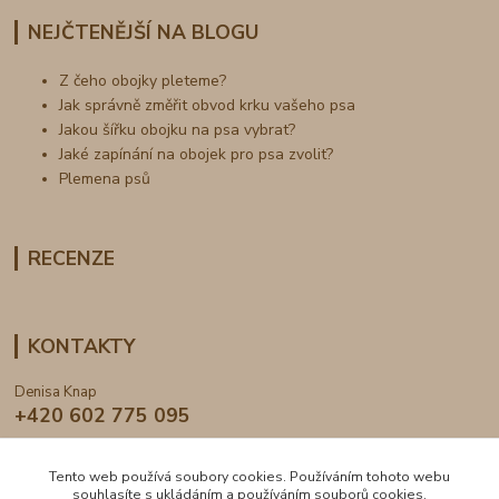
NEJČTENĚJŠÍ NA BLOGU
Z čeho obojky pleteme?
Jak správně změřit obvod krku vašeho psa
Jakou šířku obojku na psa vybrat?
Jaké zapínání na obojek pro psa zvolit?
Plemena psů
RECENZE
KONTAKTY
Denisa Knap
+420 602 775 095
info@dogden.cz
Tento web používá soubory cookies. Používáním tohoto webu
souhlasíte s ukládáním a používáním souborů cookies.