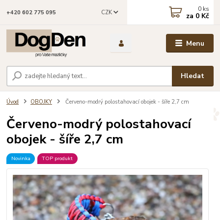
0
ks
CZK
+420 602 775 095
za
0 Kč
Menu
Hledat
Úvod
OBOJKY
Červeno-modrý polostahovací obojek - šíře 2,7 cm
Červeno-modrý polostahovací
obojek - šíře 2,7 cm
Novinka
TOP produkt