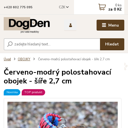
0
ks
CZK
+420 602 775 095
za
0 Kč
Menu
Hledat
Úvod
OBOJKY
Červeno-modrý polostahovací obojek - šíře 2,7 cm
Červeno-modrý polostahovací
obojek - šíře 2,7 cm
Novinka
TOP produkt