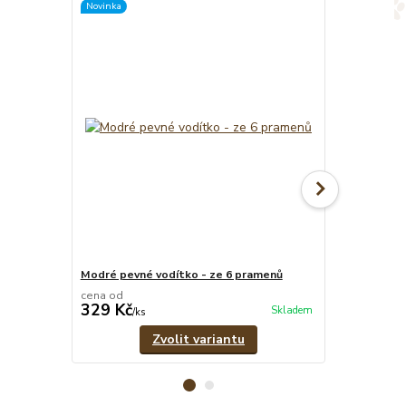
Novinka
Modré pevné vodítko - ze 6 pramenů
Psí známka 
cena od
329 Kč
39 Kč
Skladem
/
ks
/
ks
Zvolit variantu