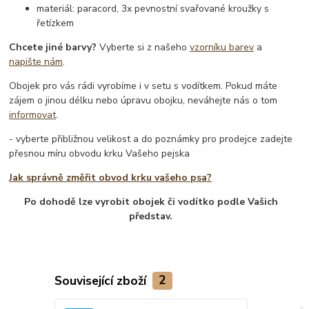
materiál: paracord, 3x pevnostní svařované kroužky s
řetízkem
Chcete jiné barvy?
Vyberte si z našeho
vzorníku barev
a
napište nám
.
Obojek pro vás rádi vyrobíme i v setu s vodítkem. Pokud máte
zájem o jinou délku nebo úpravu obojku, neváhejte nás o tom
informovat
.
- vyberte přibližnou velikost a do poznámky pro prodejce zadejte
přesnou míru obvodu krku Vašeho pejska
Jak správně změřit obvod krku vašeho psa?
Po dohodě lze vyrobit obojek či vodítko podle Vašich
představ.
Související zboží
2