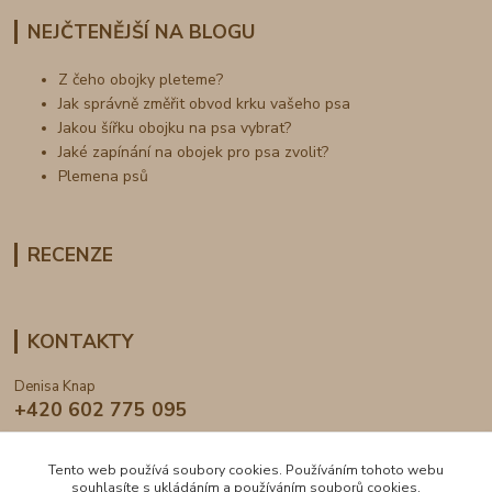
NEJČTENĚJŠÍ NA BLOGU
Z čeho obojky pleteme?
Jak správně změřit obvod krku vašeho psa
Jakou šířku obojku na psa vybrat?
Jaké zapínání na obojek pro psa zvolit?
Plemena psů
RECENZE
KONTAKTY
Denisa Knap
+420 602 775 095
info@dogden.cz
Tento web používá soubory cookies. Používáním tohoto webu
souhlasíte s ukládáním a používáním souborů cookies.