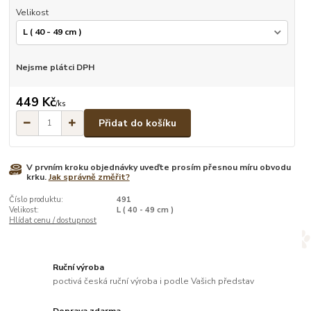
Velikost
Nejsme plátci DPH
449 Kč
/
ks
Přidat do košíku
V prvním kroku objednávky uveďte prosím přesnou míru obvodu
krku.
Jak správně změřit?
Číslo produktu:
491
Velikost:
L ( 40 - 49 cm )
Hlídat cenu / dostupnost
Ruční výroba
poctivá česká ruční výroba i podle Vašich představ