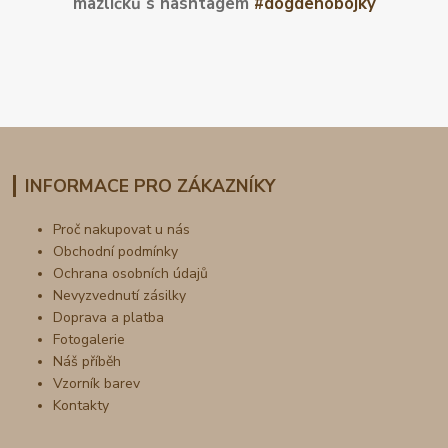
mazlíčků s hashtagem
#dogdenobojky
INFORMACE PRO ZÁKAZNÍKY
Proč nakupovat u nás
Obchodní podmínky
Ochrana osobních údajů
Nevyzvednutí zásilky
Doprava a platba
Fotogalerie
Náš příběh
Vzorník barev
Kontakty