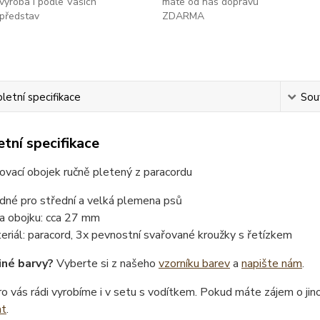
výroba i podle Vašich
máte od nás dopravu
představ
ZDARMA
etní specifikace
Souv
tní specifikace
vací obojek ručně pletený z paracordu
dné pro střední a velká plemena psů
ka obojku: cca 27 mm
eriál: paracord, 3x pevnostní svařované kroužky s řetízkem
iné barvy?
Vyberte si z našeho
vzorníku barev
a
napište nám
.
o vás rádi vyrobíme i v setu s vodítkem. Pokud máte zájem o ji
at
.