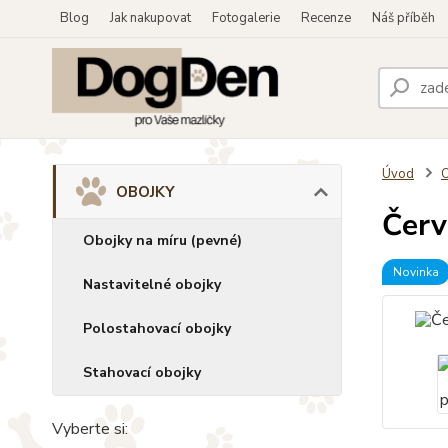
Blog
Jak nakupovat
Fotogalerie
Recenze
Náš příběh
Úvod
OBOJKY
Červ
Obojky na míru (pevné)
Novinka
Nastavitelné obojky
Polostahovací obojky
Stahovací obojky
Vyberte si: