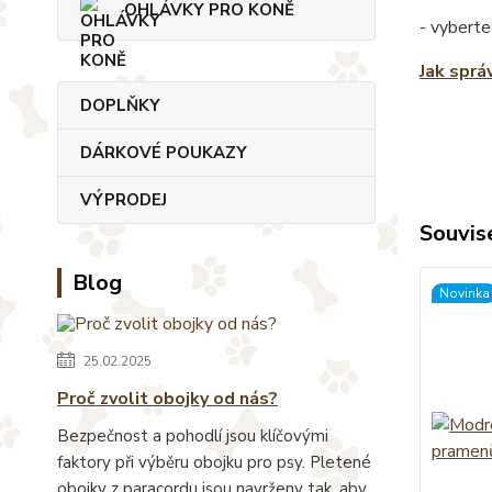
OHLÁVKY PRO KONĚ
- vyberte
Jak sprá
DOPLŇKY
DÁRKOVÉ POUKAZY
VÝPRODEJ
Souvise
Blog
Novinka
25.02.2025
Proč zvolit obojky od nás?
Bezpečnost a pohodlí jsou klíčovými
faktory při výběru obojku pro psy. Pletené
obojky z paracordu jsou navrženy tak, aby