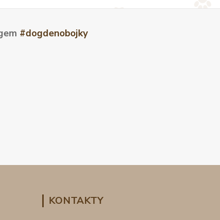
tagem
#dogdenobojky
KONTAKTY