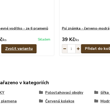
evné vodítko - ze 6 pramenů
Psí známka - červeno-modrá
č
39 Kč
Skladem
/
ks
/
ks
Zvolit variantu
Přidat do koš
zařazeno v kategoriích
KY
Polostahovací obojky
šířka
á plemena
Červená kolekce
Modr