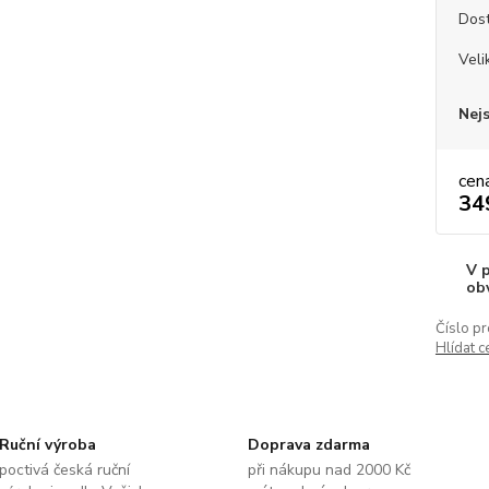
Dos
Veli
Nej
cen
34
V 
ob
Číslo pr
Hlídat c
Ruční výroba
Doprava zdarma
poctivá česká ruční
při nákupu nad 2000 Kč