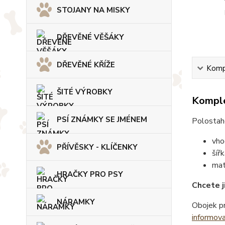
STOJANY NA MISKY
DŘEVĚNÉ VĚŠÁKY
DŘEVĚNÉ KŘÍŽE
Kompl
ŠITÉ VÝROBKY
Komple
PSÍ ZNÁMKY SE JMÉNEM
Polostaho
vho
PŘÍVĚSKY - KLÍČENKY
šíř
mat
HRAČKY PRO PSY
Chcete j
NÁRAMKY
Obojek pr
informov