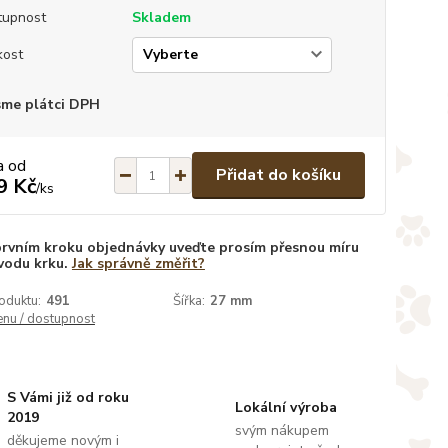
tupnost
Skladem
kost
sme plátci DPH
a od
Přidat do košíku
9 Kč
/
ks
prvním kroku objednávky uveďte prosím přesnou míru
vodu krku.
Jak správně změřit?
oduktu:
491
Šířka:
27 mm
enu / dostupnost
S Vámi již od roku
Lokální výroba
2019
svým nákupem
děkujeme novým i