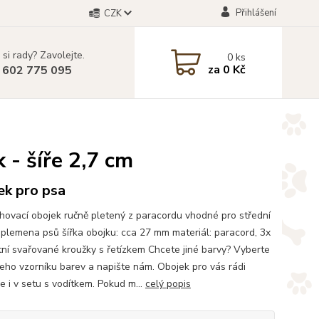
Přihlášení
CZK
 si rady? Zavolejte.
0
ks
za
0 Kč
 602 775 095
- šíře 2,7 cm
ek pro psa
hovací obojek ručně pletený z paracordu vhodné pro střední
 plemena psů šířka obojku: cca 27 mm materiál: paracord, 3x
ní svařované kroužky s řetízkem Chcete jiné barvy? Vyberte
šeho vzorníku barev a napište nám. Obojek pro vás rádi
e i v setu s vodítkem. Pokud m...
celý popis