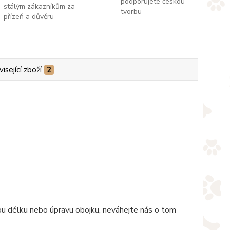
podporujete českou
stálým zákazníkům za
tvorbu
přízeň a důvěru
isející zboží
2
nou délku nebo úpravu obojku, neváhejte nás o tom