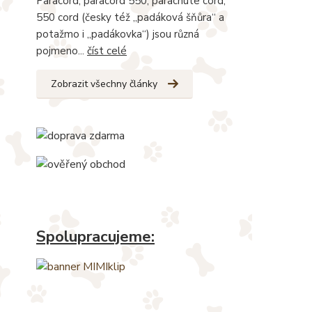
Paracord, paracord 550, parachute cord,
550 cord (česky též „padáková šňůra“ a
potažmo i „padákovka“) jsou různá
pojmeno...
číst celé
Zobrazit všechny články
Spolupracujeme: