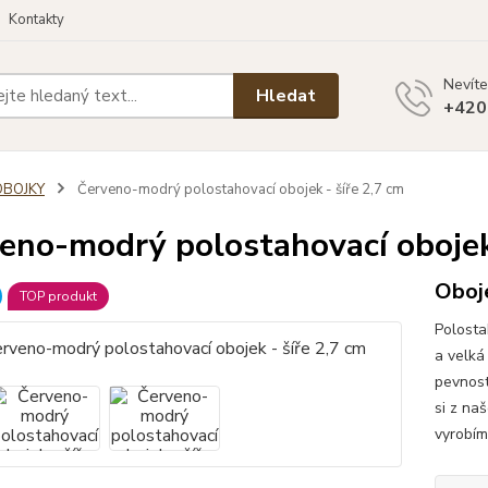
Kontakty
Nevíte
Hledat
+420
OBOJKY
Červeno-modrý polostahovací obojek - šíře 2,7 cm
eno-modrý polostahovací obojek 
Oboj
TOP produkt
Polosta
a velká
pevnost
si z na
vyrobím