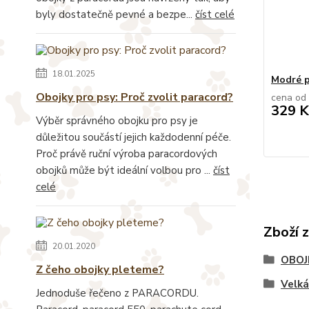
byly dostatečně pevné a bezpe...
číst celé
18.01.2025
Modré p
Obojky pro psy: Proč zvolit paracord?
cena od
329 K
Výběr správného obojku pro psy je
důležitou součástí jejich každodenní péče.
Proč právě ruční výroba paracordových
obojků může být ideální volbou pro ...
číst
celé
Zboží 
20.01.2020
OBOJ
Z čeho obojky pleteme?
Velk
Jednoduše řečeno z PARACORDU.