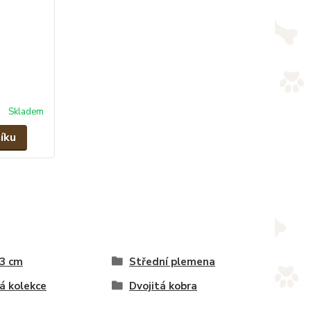
Skladem
íku
 3 cm
Střední plemena
á kolekce
Dvojitá kobra