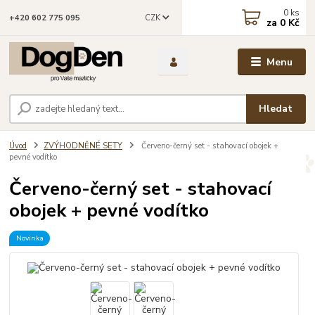
0
ks
CZK
+420 602 775 095
za
0 Kč
Menu
Hledat
Úvod
ZVÝHODNĚNÉ SETY
Červeno-černý set - stahovací obojek +
pevné vodítko
Červeno-černý set - stahovací
obojek + pevné vodítko
Novinka