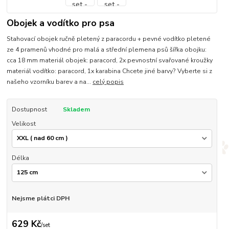
Obojek a vodítko pro psa
Stahovací obojek ručně pletený z paracordu + pevné vodítko pletené
ze 4 pramenů vhodné pro malá a střední plemena psů šířka obojku:
cca 18 mm materiál obojek: paracord, 2x pevnostní svařované kroužky
materiál vodítko: paracord, 1x karabina Chcete jiné barvy? Vyberte si z
našeho vzorníku barev a na...
celý popis
Dostupnost
Skladem
Velikost
Délka
Nejsme plátci DPH
629 Kč
/
set