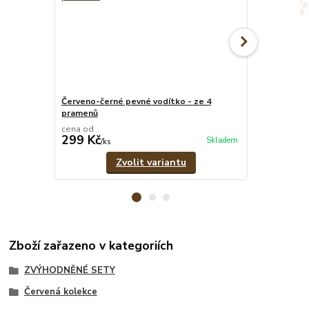
Červeno-černé pevné vodítko - ze 4
Červeno-čern
pramenů
1,8 cm
cena od
cena od
299 Kč
299 Kč
Skladem
/
ks
/
ks
Zvolit variantu
Zboží zařazeno v kategoriích
ZVÝHODNĚNÉ SETY
Červená kolekce