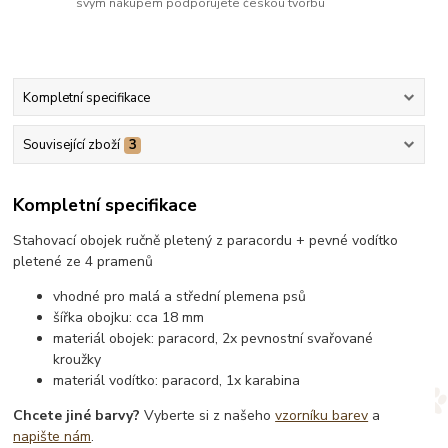
svým nákupem podporujete českou tvorbu
Kompletní specifikace
Související zboží
3
Kompletní specifikace
Stahovací obojek ručně pletený z paracordu + pevné vodítko
pletené ze 4 pramenů
vhodné pro malá a střední plemena psů
šířka obojku: cca 18 mm
materiál obojek: paracord, 2x pevnostní svařované
kroužky
materiál vodítko: paracord, 1x karabina
Chcete jiné barvy?
Vyberte si z našeho
vzorníku barev
a
napište nám
.