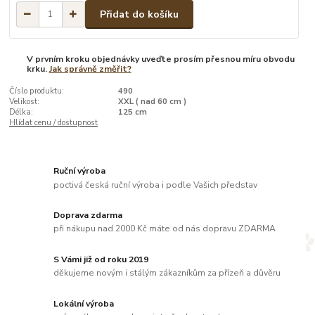
Přidat do košíku
V prvním kroku objednávky uveďte prosím přesnou míru obvodu
krku.
Jak správně změřit?
Číslo produktu:
490
Velikost:
XXL ( nad 60 cm )
Délka:
125 cm
Hlídat cenu / dostupnost
Ruční výroba
poctivá česká ruční výroba i podle Vašich představ
Doprava zdarma
při nákupu nad 2000 Kč máte od nás dopravu ZDARMA
S Vámi již od roku 2019
děkujeme novým i stálým zákazníkům za přízeň a důvěru
Lokální výroba