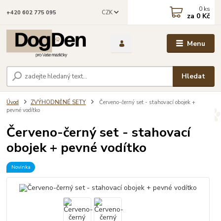
0
ks
CZK
+420 602 775 095
za
0 Kč
Menu
Hledat
Úvod
ZVÝHODNĚNÉ SETY
Červeno-černý set - stahovací obojek +
pevné vodítko
Červeno-černý set - stahovací
obojek + pevné vodítko
Novinka