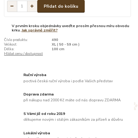
Přidat do košíku
V prvním kroku objednávky uveďte prosím přesnou míru obvodu
krku.
Jak správně změřit?
Číslo produktu:
490
Velikost:
XL ( 50 - 59 cm )
Délka:
100 cm
Hlídat cenu / dostupnost
Ruční výroba
poctivá česká ruční výroba i podle Vašich představ
Doprava zdarma
při nákupu nad 2000 Kč máte od nás dopravu ZDARMA
S Vámi již od roku 2019
děkujeme novým i stálým zákazníkům za přízeň a důvěru
Lokální výroba