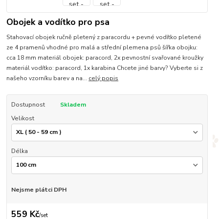
Obojek a vodítko pro psa
Stahovací obojek ručně pletený z paracordu + pevné vodítko pletené
ze 4 pramenů vhodné pro malá a střední plemena psů šířka obojku:
cca 18 mm materiál obojek: paracord, 2x pevnostní svařované kroužky
materiál vodítko: paracord, 1x karabina Chcete jiné barvy? Vyberte si z
našeho vzorníku barev a na...
celý popis
Dostupnost
Skladem
Velikost
Délka
Nejsme plátci DPH
559 Kč
/
set