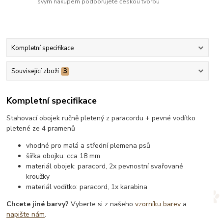
svým nákupem podporujete českou tvorbu
Kompletní specifikace
Související zboží
3
Kompletní specifikace
Stahovací obojek ručně pletený z paracordu + pevné vodítko
pletené ze 4 pramenů
vhodné pro malá a střední plemena psů
šířka obojku: cca 18 mm
materiál obojek: paracord, 2x pevnostní svařované
kroužky
materiál vodítko: paracord, 1x karabina
Chcete jiné barvy?
Vyberte si z našeho
vzorníku barev
a
napište nám
.