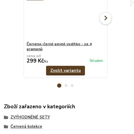
Červeno-černé pevné vodítko - ze 4
Červeno-čern
pramenů
1,8 cm
cena od
cena od
299 Kč
299 Kč
Skladem
/
ks
/
ks
Zvolit variantu
Zboží zařazeno v kategoriích
ZVÝHODNĚNÉ SETY
Červená kolekce