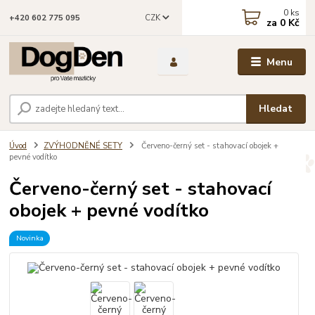
0
ks
CZK
+420 602 775 095
za
0 Kč
Menu
Hledat
Úvod
ZVÝHODNĚNÉ SETY
Červeno-černý set - stahovací obojek +
pevné vodítko
Červeno-černý set - stahovací
obojek + pevné vodítko
Novinka