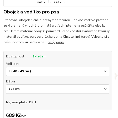
Obojek a vodítko pro psa
Stahovací obojek ručně pletený z paracordu + pevné vodítko pletené
ze 4 pramenů vhodné pro malá a střední plemena psů šířka obojku:
cca 18 mm materiál obojek: paracord, 2x pevnostní svařované kroužky
materiál vodítko: paracord, 1x karabina Chcete jiné barvy? Vyberte si z
našeho vzorníku barev a na...
celý popis
Dostupnost
Skladem
Velikost
Délka
Nejsme plátci DPH
689 Kč
/
set