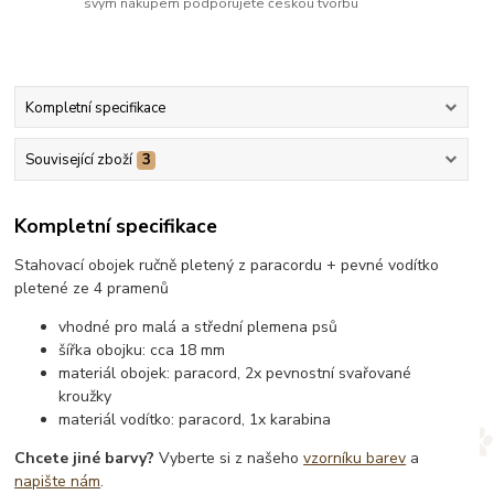
svým nákupem podporujete českou tvorbu
Kompletní specifikace
Související zboží
3
Kompletní specifikace
Stahovací obojek ručně pletený z paracordu + pevné vodítko
pletené ze 4 pramenů
vhodné pro malá a střední plemena psů
šířka obojku: cca 18 mm
materiál obojek: paracord, 2x pevnostní svařované
kroužky
materiál vodítko: paracord, 1x karabina
Chcete jiné barvy?
Vyberte si z našeho
vzorníku barev
a
napište nám
.