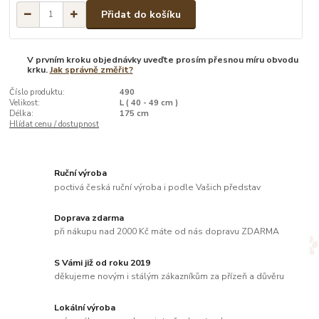
Přidat do košíku
V prvním kroku objednávky uveďte prosím přesnou míru obvodu
krku.
Jak správně změřit?
Číslo produktu:
490
Velikost:
L ( 40 - 49 cm )
Délka:
175 cm
Hlídat cenu / dostupnost
Ruční výroba
poctivá česká ruční výroba i podle Vašich představ
Doprava zdarma
při nákupu nad 2000 Kč máte od nás dopravu ZDARMA
S Vámi již od roku 2019
děkujeme novým i stálým zákazníkům za přízeň a důvěru
Lokální výroba