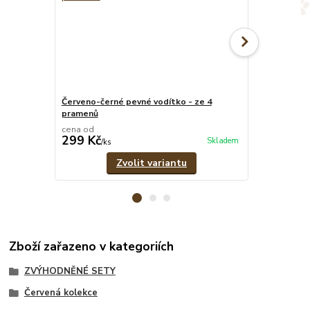
Červeno-černé pevné vodítko - ze 4
Červeno-čern
pramenů
1,8 cm
cena od
cena od
299 Kč
299 Kč
Skladem
/
ks
/
ks
Zvolit variantu
Zboží zařazeno v kategoriích
ZVÝHODNĚNÉ SETY
Červená kolekce