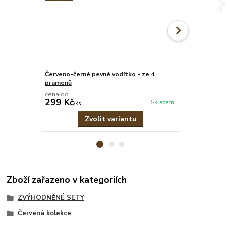
Červeno-černé pevné vodítko - ze 4
Červeno-čern
pramenů
1,8 cm
cena od
cena od
299 Kč
299 Kč
Skladem
/
ks
/
ks
Zvolit variantu
Zboží zařazeno v kategoriích
ZVÝHODNĚNÉ SETY
Červená kolekce