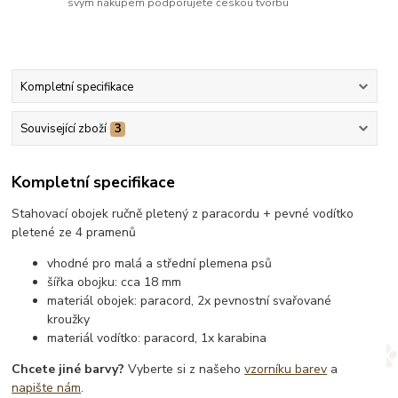
svým nákupem podporujete českou tvorbu
Kompletní specifikace
Související zboží
3
Kompletní specifikace
Stahovací obojek ručně pletený z paracordu + pevné vodítko
pletené ze 4 pramenů
vhodné pro malá a střední plemena psů
šířka obojku: cca 18 mm
materiál obojek: paracord, 2x pevnostní svařované
kroužky
materiál vodítko: paracord, 1x karabina
Chcete jiné barvy?
Vyberte si z našeho
vzorníku barev
a
napište nám
.