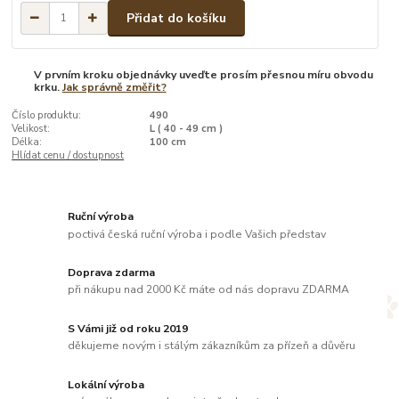
Přidat do košíku
V prvním kroku objednávky uveďte prosím přesnou míru obvodu
krku.
Jak správně změřit?
Číslo produktu:
490
Velikost:
L ( 40 - 49 cm )
Délka:
100 cm
Hlídat cenu / dostupnost
Ruční výroba
poctivá česká ruční výroba i podle Vašich představ
Doprava zdarma
při nákupu nad 2000 Kč máte od nás dopravu ZDARMA
S Vámi již od roku 2019
děkujeme novým i stálým zákazníkům za přízeň a důvěru
Lokální výroba