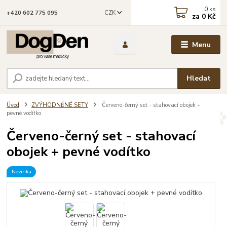
0
ks
CZK
+420 602 775 095
za
0 Kč
Menu
Hledat
Úvod
ZVÝHODNĚNÉ SETY
Červeno-černý set - stahovací obojek +
pevné vodítko
Červeno-černý set - stahovací
obojek + pevné vodítko
Novinka