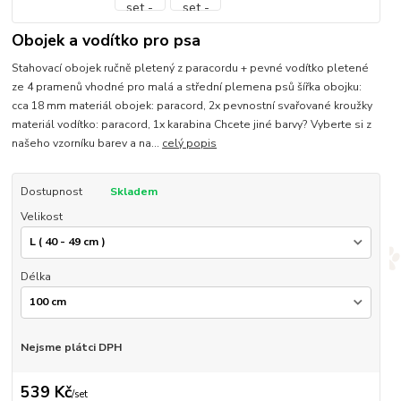
Obojek a vodítko pro psa
Stahovací obojek ručně pletený z paracordu + pevné vodítko pletené
ze 4 pramenů vhodné pro malá a střední plemena psů šířka obojku:
cca 18 mm materiál obojek: paracord, 2x pevnostní svařované kroužky
materiál vodítko: paracord, 1x karabina Chcete jiné barvy? Vyberte si z
našeho vzorníku barev a na...
celý popis
Dostupnost
Skladem
Velikost
Délka
Nejsme plátci DPH
539 Kč
/
set