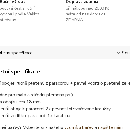
Ruční výroba
Doprava zdarma
poctivá česká ruční
při nákupu nad 2000 Kč
výroba i podle Vašich
máte od nás dopravu
představ
ZDARMA
etní specifikace
Souv
tní specifikace
í obojek ručně pletený z paracordu + pevné vodítko pletené ze
dné pro malá a střední plemena psů
ka obojku: cca 18 mm
eriál obojek: paracord, 2x pevnostní svařované kroužky
eriál vodítko: paracord, 1x karabina
iné barvy?
Vyberte si z našeho
vzorníku barev
a
napište nám
.