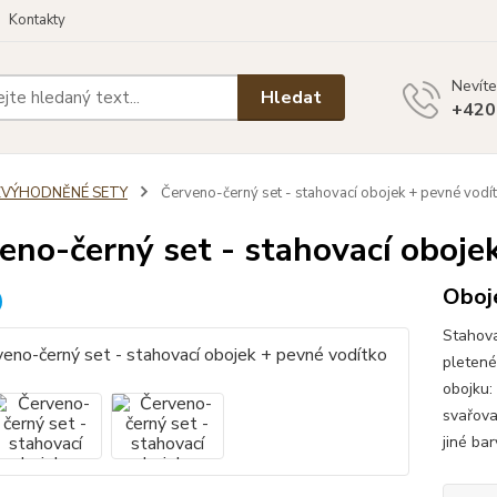
Kontakty
Nevíte
Hledat
+420
ZVÝHODNĚNÉ SETY
Červeno-černý set - stahovací obojek + pevné vodí
eno-černý set - stahovací oboje
Oboje
Stahova
pletené
obojku:
svařova
jiné ba