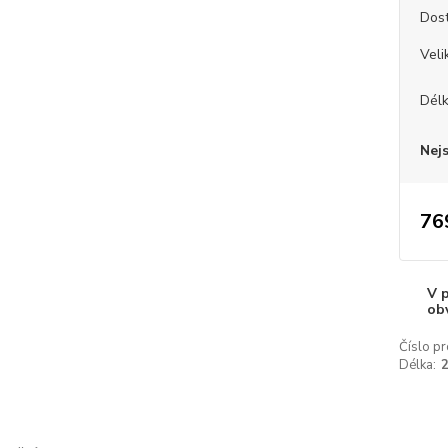
Dos
Veli
Dél
Nej
76
V 
ob
Číslo pr
Délka: