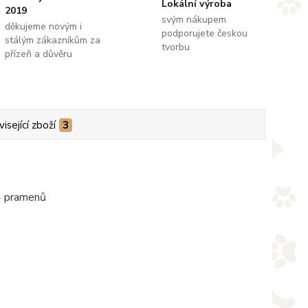
Lokální výroba
2019
svým nákupem
děkujeme novým i
podporujete českou
stálým zákazníkům za
tvorbu
přízeň a důvěru
isející zboží
3
 4 pramenů