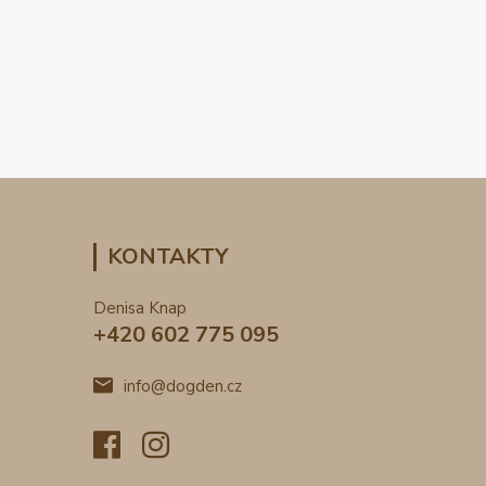
KONTAKTY
Denisa Knap
+420 602 775 095
info@dogden.cz