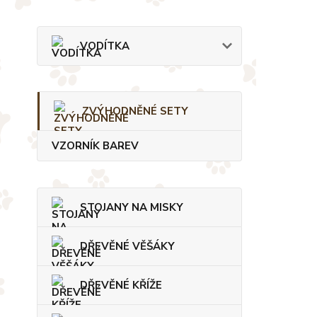
VODÍTKA
ZVÝHODNĚNÉ SETY
VZORNÍK BAREV
STOJANY NA MISKY
DŘEVĚNÉ VĚŠÁKY
DŘEVĚNÉ KŘÍŽE