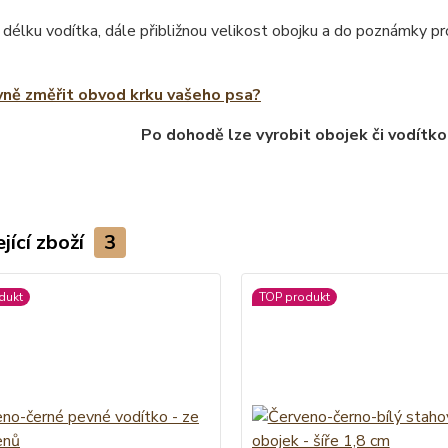
 délku vodítka, dále přibližnou velikost obojku a do poznámky 
vně změřit obvod krku vašeho psa?
Po dohodě lze vyrobit obojek či vodítko
jící zboží
3
dukt
TOP produkt