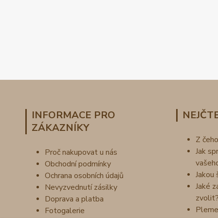
INFORMACE PRO
NEJČTE
ZÁKAZNÍKY
Z čeh
Jak sp
Proč nakupovat u nás
vašeh
Obchodní podmínky
Jakou 
Ochrana osobních údajů
Jaké z
Nevyzvednutí zásilky
zvolit
Doprava a platba
Pleme
Fotogalerie