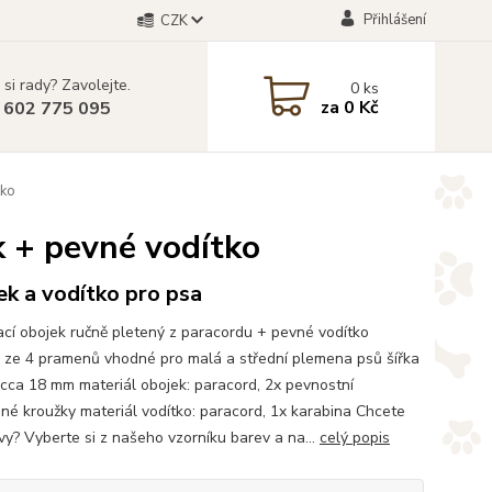
Přihlášení
CZK
 si rady? Zavolejte.
0
ks
za
0 Kč
 602 775 095
tko
k + pevné vodítko
k a vodítko pro psa
cí obojek ručně pletený z paracordu + pevné vodítko
 ze 4 pramenů vhodné pro malá a střední plemena psů šířka
 cca 18 mm materiál obojek: paracord, 2x pevnostní
né kroužky materiál vodítko: paracord, 1x karabina Chcete
rvy? Vyberte si z našeho vzorníku barev a na...
celý popis