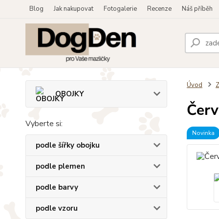
Blog
Jak nakupovat
Fotogalerie
Recenze
Náš příběh
Úvod
OBOJKY
Červ
Vyberte si:
Novinka
podle šířky obojku
podle plemen
podle barvy
podle vzoru