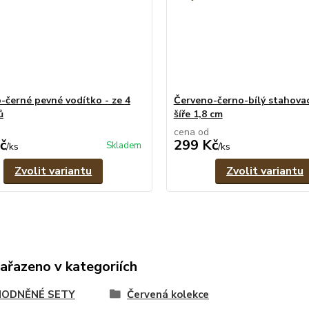
-černé pevné vodítko - ze 4
Červeno-černo-bílý stahovac
ů
šíře 1,8 cm
cena od
č
299 Kč
Skladem
/
ks
/
ks
Zvolit variantu
Zvolit variantu
zařazeno v kategoriích
ODNĚNÉ SETY
Červená kolekce