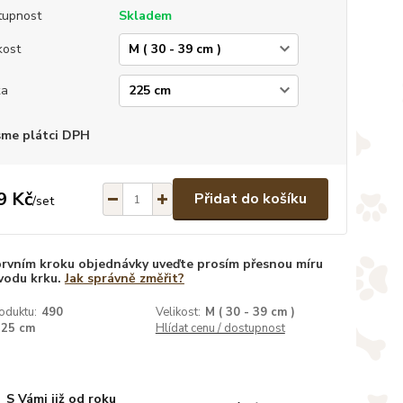
tupnost
Skladem
kost
ka
sme plátci DPH
9 Kč
Přidat do košíku
/
set
prvním kroku objednávky uveďte prosím přesnou míru
vodu krku.
Jak správně změřit?
oduktu:
490
Velikost:
M ( 30 - 39 cm )
225 cm
Hlídat cenu / dostupnost
S Vámi již od roku