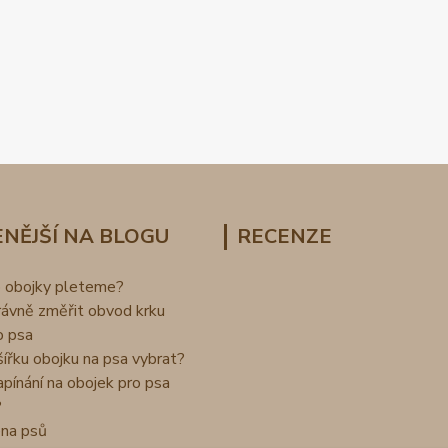
NĚJŠÍ NA BLOGU
RECENZE
o obojky pleteme?
rávně změřit obvod krku
o psa
šířku obojku na psa vybrat?
apínání na obojek pro psa
?
na psů