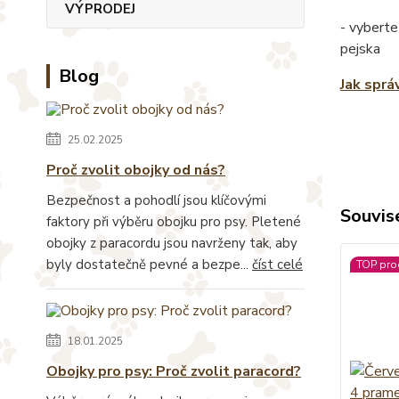
VÝPRODEJ
- vyberte
pejska
Blog
Jak sprá
25.02.2025
Proč zvolit obojky od nás?
Bezpečnost a pohodlí jsou klíčovými
Souvise
faktory při výběru obojku pro psy. Pletené
obojky z paracordu jsou navrženy tak, aby
byly dostatečně pevné a bezpe...
číst celé
TOP pro
18.01.2025
Obojky pro psy: Proč zvolit paracord?