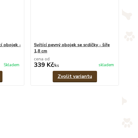
í obojek -
Svítící pevný obojek se srdíčky - šíře
1,8 cm
cena od
339 Kč
Skladem
skladem
/
ks
Zvolit variantu