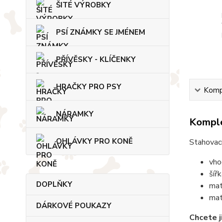
ŠITÉ VÝROBKY
PSÍ ZNÁMKY SE JMÉNEM
PŘÍVĚSKY - KLÍČENKY
HRAČKY PRO PSY
Kompl
NÁRAMKY
Komple
OHLÁVKY PRO KONĚ
Stahovac
vho
šíř
DOPLŇKY
mat
mat
DÁRKOVÉ POUKAZY
Chcete j