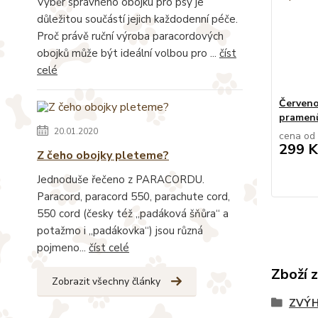
Výběr správného obojku pro psy je
důležitou součástí jejich každodenní péče.
Proč právě ruční výroba paracordových
obojků může být ideální volbou pro ...
číst
celé
Červeno
pramen
20.01.2020
cena od
299 K
Z čeho obojky pleteme?
Jednoduše řečeno z PARACORDU.
Paracord, paracord 550, parachute cord,
550 cord (česky též „padáková šňůra“ a
potažmo i „padákovka“) jsou různá
pojmeno...
číst celé
Zboží 
Zobrazit všechny články
ZVÝH