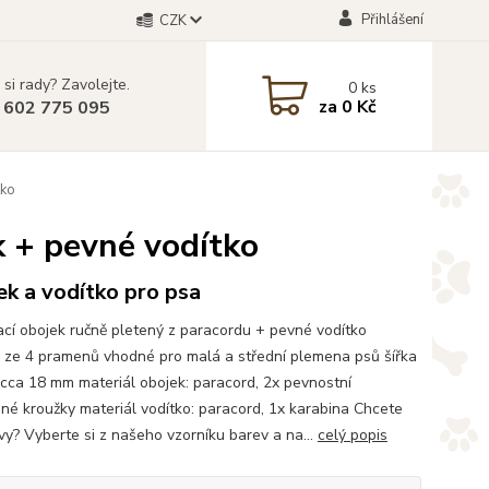
Přihlášení
CZK
 si rady? Zavolejte.
0
ks
za
0 Kč
 602 775 095
tko
k + pevné vodítko
k a vodítko pro psa
cí obojek ručně pletený z paracordu + pevné vodítko
 ze 4 pramenů vhodné pro malá a střední plemena psů šířka
 cca 18 mm materiál obojek: paracord, 2x pevnostní
né kroužky materiál vodítko: paracord, 1x karabina Chcete
rvy? Vyberte si z našeho vzorníku barev a na...
celý popis