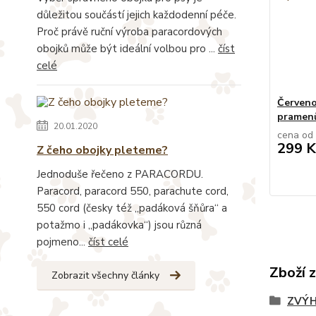
důležitou součástí jejich každodenní péče.
Proč právě ruční výroba paracordových
obojků může být ideální volbou pro ...
číst
celé
Červeno
pramen
20.01.2020
cena od
299 K
Z čeho obojky pleteme?
Jednoduše řečeno z PARACORDU.
Paracord, paracord 550, parachute cord,
550 cord (česky též „padáková šňůra“ a
potažmo i „padákovka“) jsou různá
pojmeno...
číst celé
Zboží 
Zobrazit všechny články
ZVÝH