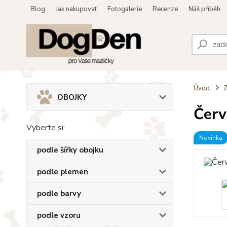
Blog
Jak nakupovat
Fotogalerie
Recenze
Náš příběh
Úvod
OBOJKY
Červ
Vyberte si:
Novinka
podle šířky obojku
podle plemen
podle barvy
podle vzoru