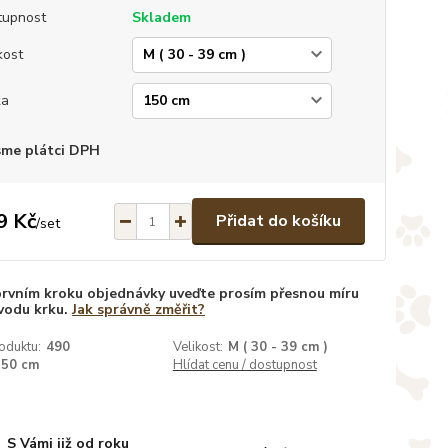
tupnost
Skladem
kost
ka
sme plátci DPH
9 Kč
Přidat do košíku
/
set
prvním kroku objednávky uveďte prosím přesnou míru
vodu krku.
Jak správně změřit?
oduktu:
490
Velikost:
M ( 30 - 39 cm )
150 cm
Hlídat cenu / dostupnost
S Vámi již od roku