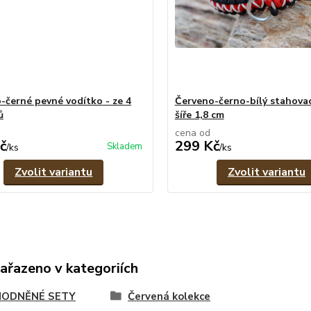
-černé pevné vodítko - ze 4
Červeno-černo-bílý stahovac
ů
šíře 1,8 cm
cena od
č
299 Kč
Skladem
/
ks
/
ks
Zvolit variantu
Zvolit variantu
zařazeno v kategoriích
ODNĚNÉ SETY
Červená kolekce