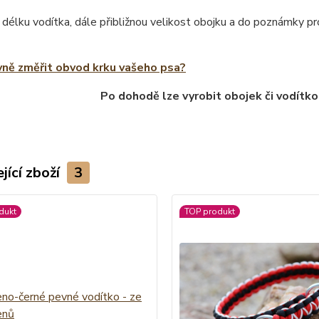
 délku vodítka, dále přibližnou velikost obojku a do poznámky 
vně změřit obvod krku vašeho psa?
Po dohodě lze vyrobit obojek či vodítko
jící zboží
3
dukt
TOP produkt