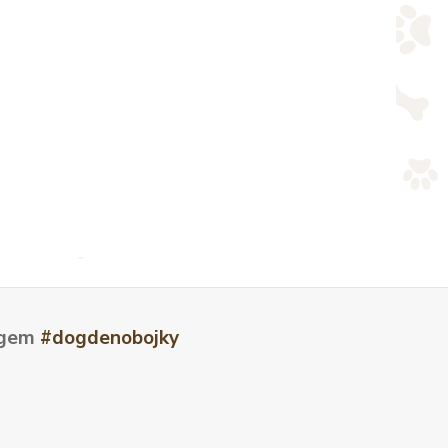
tagem
#dogdenobojky