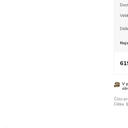
Dos
Veli
Dél
Nej
61
V 
ob
Číslo pr
Délka: