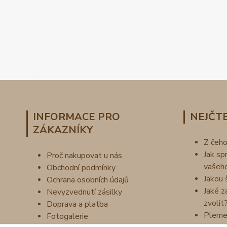
INFORMACE PRO
NEJČTE
ZÁKAZNÍKY
Z čeh
Jak sp
Proč nakupovat u nás
vašeh
Obchodní podmínky
Jakou 
Ochrana osobních údajů
Jaké z
Nevyzvednutí zásilky
zvolit
Doprava a platba
Pleme
Fotogalerie