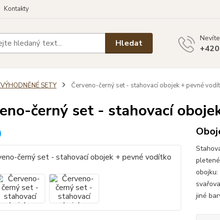
Kontakty
Nevíte
Hledat
+420
ZVÝHODNĚNÉ SETY
Červeno-černý set - stahovací obojek + pevné vodí
eno-černý set - stahovací oboje
Oboje
Stahova
pletené
obojku:
svařova
jiné ba