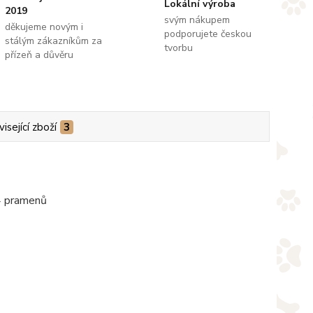
Lokální výroba
2019
svým nákupem
děkujeme novým i
podporujete českou
stálým zákazníkům za
tvorbu
přízeň a důvěru
isející zboží
3
 4 pramenů