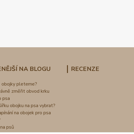
NĚJŠÍ NA BLOGU
RECENZE
o obojky pleteme?
rávně změřit obvod krku
o psa
šířku obojku na psa vybrat?
apínání na obojek pro psa
?
na psů