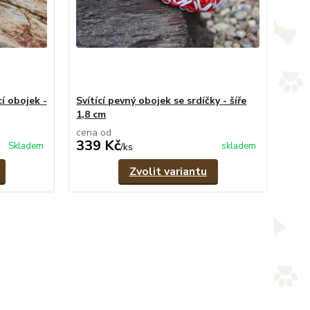
í obojek -
Svítící pevný obojek se srdíčky - šíře
1,8 cm
cena od
339 Kč
Skladem
skladem
/
ks
Zvolit variantu