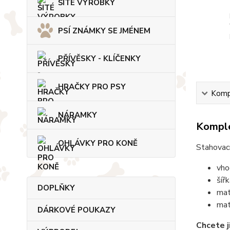
ŠITÉ VÝROBKY
PSÍ ZNÁMKY SE JMÉNEM
PŘÍVĚSKY - KLÍČENKY
HRAČKY PRO PSY
Kompl
NÁRAMKY
Komple
OHLÁVKY PRO KONĚ
Stahovac
vho
šíř
DOPLŇKY
mat
mat
DÁRKOVÉ POUKAZY
Chcete j