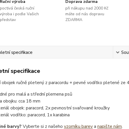
Ruční výroba
Doprava zdarma
poctivá česká ruční
při nákupu nad 2000 Kč
výroba i podle Vašich
máte od nás dopravu
představ
ZDARMA
etní specifikace
Souv
tní specifikace
í obojek ručně pletený z paracordu + pevné vodítko pletené ze
dné pro malá a střední plemena psů
ka obojku: cca 18 mm
eriál obojek: paracord, 2x pevnostní svařované kroužky
eriál vodítko: paracord, 1x karabina
iné barvy?
Vyberte si z našeho
vzorníku barev
a
napište nám
.