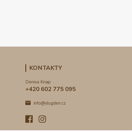
KONTAKTY
Denisa Knap
+420 602 775 095
info@dogden.cz