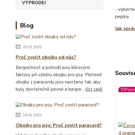
VÝPRODEJ
- vyberte
pejska
Blog
Jak sprá
25.02.2025
Proč zvolit obojky od nás?
Bezpečnost a pohodlí jsou klíčovými
Souvise
faktory při výběru obojku pro psy. Pletené
obojky z paracordu jsou navrženy tak, aby
byly dostatečně pevné a bezpe...
číst celé
TOP pro
18.01.2025
Obojky pro psy: Proč zvolit paracord?