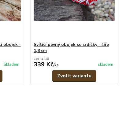
í obojek -
Svítící pevný obojek se srdíčky - šíře
1,8 cm
cena od
339 Kč
Skladem
skladem
/
ks
Zvolit variantu