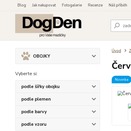
Blog
Jak nakupovat
Fotogalerie
Recenze
Náš příběh
Úvod
OBOJKY
Červ
Vyberte si:
Novinka
podle šířky obojku
podle plemen
podle barvy
podle vzoru