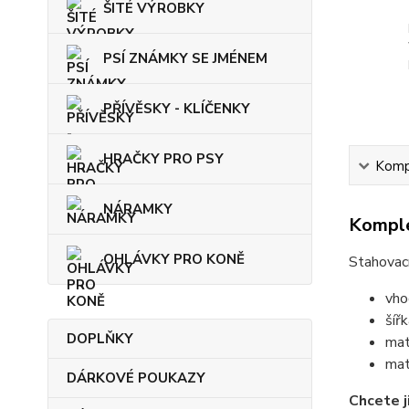
ŠITÉ VÝROBKY
PSÍ ZNÁMKY SE JMÉNEM
PŘÍVĚSKY - KLÍČENKY
HRAČKY PRO PSY
Kompl
NÁRAMKY
Komple
OHLÁVKY PRO KONĚ
Stahovac
vho
šíř
DOPLŇKY
mat
mat
DÁRKOVÉ POUKAZY
Chcete j