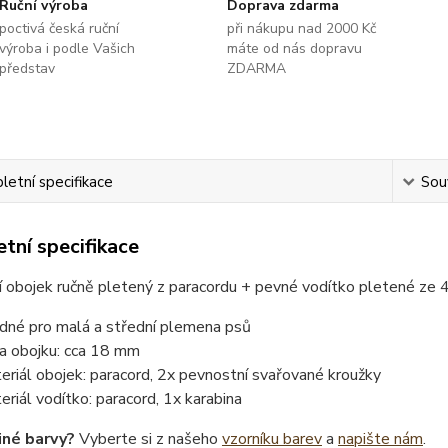
Ruční výroba
Doprava zdarma
poctivá česká ruční
při nákupu nad 2000 Kč
výroba i podle Vašich
máte od nás dopravu
představ
ZDARMA
etní specifikace
Souv
tní specifikace
í obojek ručně pletený z paracordu + pevné vodítko pletené ze
dné pro malá a střední plemena psů
ka obojku: cca 18 mm
eriál obojek: paracord, 2x pevnostní svařované kroužky
eriál vodítko: paracord, 1x karabina
iné barvy?
Vyberte si z našeho
vzorníku barev
a
napište nám
.