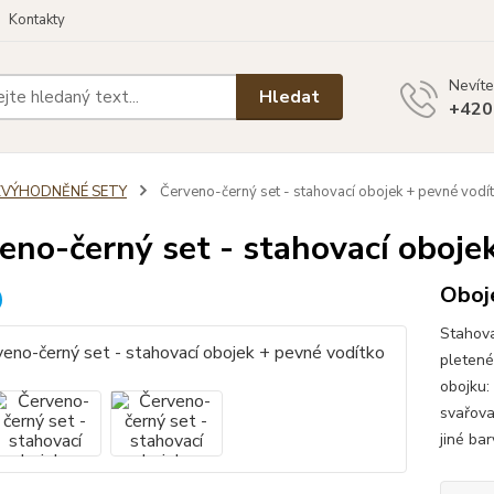
Kontakty
Nevíte
Hledat
+420
ZVÝHODNĚNÉ SETY
Červeno-černý set - stahovací obojek + pevné vodí
eno-černý set - stahovací oboje
Oboje
Stahova
pletené
obojku:
svařova
jiné ba