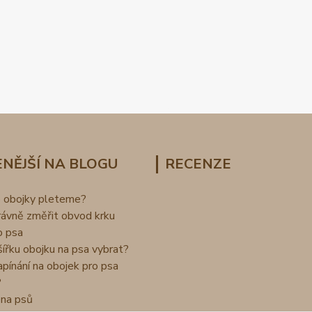
NĚJŠÍ NA BLOGU
RECENZE
o obojky pleteme?
rávně změřit obvod krku
o psa
šířku obojku na psa vybrat?
apínání na obojek pro psa
?
na psů