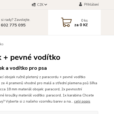
Přihlášení
CZK
 si rady? Zavolejte.
0
ks
za
0 Kč
 602 775 095
tko
k + pevné vodítko
k a vodítko pro psa
cí obojek ručně pletený z paracordu + pevné vodítko
 ze 4 pramenů vhodné pro malá a střední plemena psů šířka
 cca 18 mm materiál obojek: paracord, 2x pevnostní
né kroužky materiál vodítko: paracord, 1x karabina Chcete
rvy? Vyberte si z našeho vzorníku barev a na...
celý popis