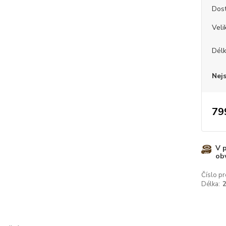
Dos
Veli
Dél
Nej
79
V 
ob
Číslo pr
Délka: