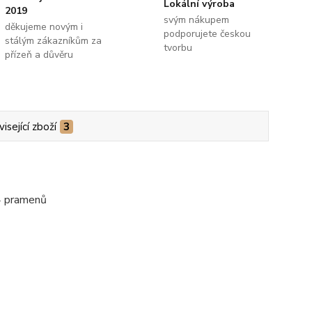
Lokální výroba
2019
svým nákupem
děkujeme novým i
podporujete českou
stálým zákazníkům za
tvorbu
přízeň a důvěru
isející zboží
3
 4 pramenů