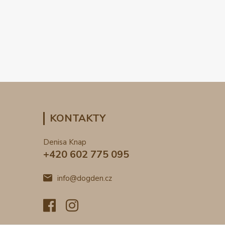
KONTAKTY
Denisa Knap
+420 602 775 095
info@dogden.cz