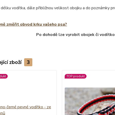
 délku vodítka, dále přibližnou velikost obojku a do poznámky 
vně změřit obvod krku vašeho psa?
Po dohodě lze vyrobit obojek či vodítko
jící zboží
3
dukt
TOP produkt