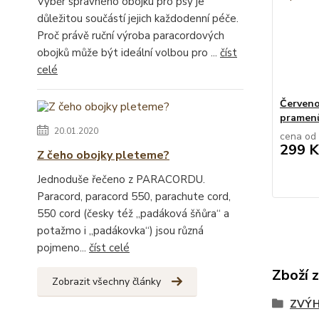
Výběr správného obojku pro psy je
důležitou součástí jejich každodenní péče.
Proč právě ruční výroba paracordových
obojků může být ideální volbou pro ...
číst
celé
Červeno
pramen
20.01.2020
cena od
299 K
Z čeho obojky pleteme?
Jednoduše řečeno z PARACORDU.
Paracord, paracord 550, parachute cord,
550 cord (česky též „padáková šňůra“ a
potažmo i „padákovka“) jsou různá
pojmeno...
číst celé
Zboží 
Zobrazit všechny články
ZVÝH