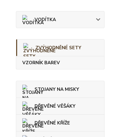
VODÍTKA
ZVÝHODNĚNÉ SETY
VZORNÍK BAREV
STOJANY NA MISKY
DŘEVĚNÉ VĚŠÁKY
DŘEVĚNÉ KŘÍŽE