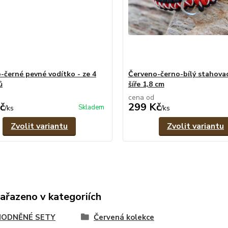
-černé pevné vodítko - ze 4
Červeno-černo-bílý stahovac
ů
šíře 1,8 cm
cena od
č
299 Kč
Skladem
/
ks
/
ks
Zvolit variantu
Zvolit variantu
zařazeno v kategoriích
ODNĚNÉ SETY
Červená kolekce