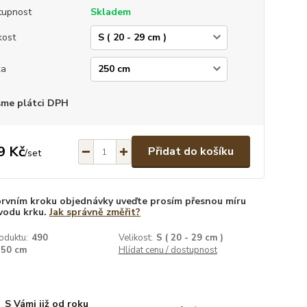
tupnost
Skladem
kost
ka
sme plátci DPH
9 Kč
Přidat do košíku
/
set
prvním kroku objednávky uveďte prosím přesnou míru
vodu krku.
Jak správně změřit?
oduktu:
490
Velikost:
S ( 20 - 29 cm )
250 cm
Hlídat cenu / dostupnost
S Vámi již od roku