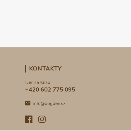
KONTAKTY
Denisa Knap
+420 602 775 095
info@dogden.cz