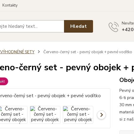
Kontakty
Nevíte
Hledat
+420
ZVÝHODNĚNÉ SETY
Červeno-černý set - pevný obojek + pevné vodítko
eno-černý set - pevný obojek + 
Oboje
ukt
Pevný o
6-ti pr
30 mm m
materiá
si z na