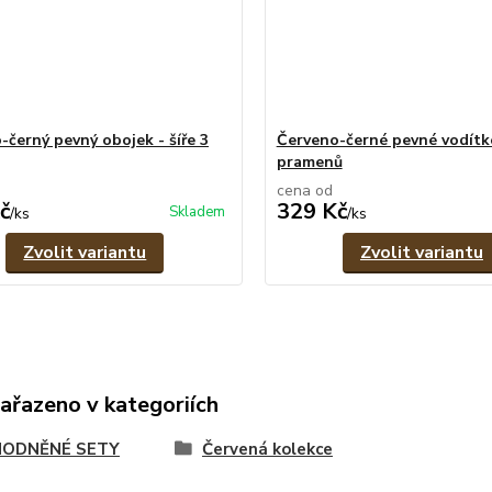
-černý pevný obojek - šíře 3
Červeno-černé pevné vodítko
pramenů
cena od
č
329 Kč
Skladem
/
ks
/
ks
Zvolit variantu
Zvolit variantu
zařazeno v kategoriích
ODNĚNÉ SETY
Červená kolekce