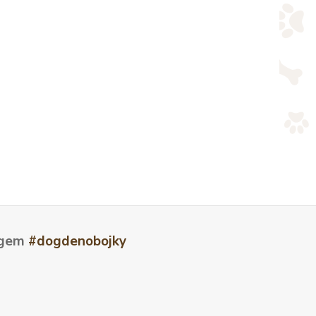
tagem
#dogdenobojky