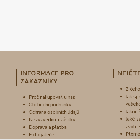
INFORMACE PRO
NEJČTE
ZÁKAZNÍKY
Z čeh
Jak sp
Proč nakupovat u nás
vašeh
Obchodní podmínky
Jakou 
Ochrana osobních údajů
Jaké z
Nevyzvednutí zásilky
zvolit
Doprava a platba
Pleme
Fotogalerie