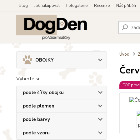
Blog
Jak nakupovat
Fotogalerie
Recenze
Náš příběh
Úvod
OBOJKY
Červ
Vyberte si:
TOP prod
podle šířky obojku
podle plemen
podle barvy
podle vzoru