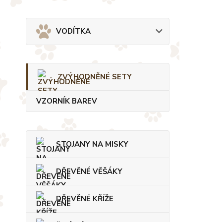
VODÍTKA
ZVÝHODNĚNÉ SETY
VZORNÍK BAREV
STOJANY NA MISKY
DŘEVĚNÉ VĚŠÁKY
DŘEVĚNÉ KŘÍŽE