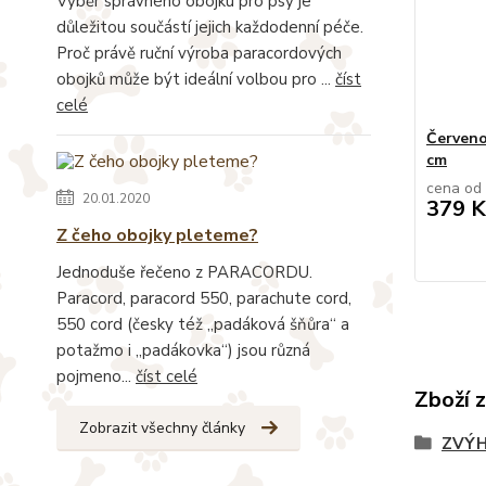
Výběr správného obojku pro psy je
důležitou součástí jejich každodenní péče.
Proč právě ruční výroba paracordových
obojků může být ideální volbou pro ...
číst
celé
Červeno
cm
cena od
20.01.2020
379 K
Z čeho obojky pleteme?
Jednoduše řečeno z PARACORDU.
Paracord, paracord 550, parachute cord,
550 cord (česky též „padáková šňůra“ a
potažmo i „padákovka“) jsou různá
pojmeno...
číst celé
Zboží 
Zobrazit všechny články
ZVÝH