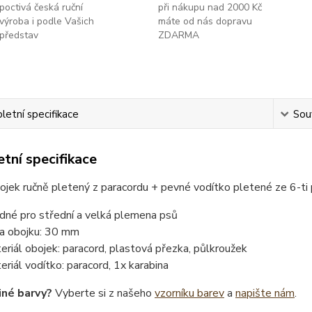
poctivá česká ruční
při nákupu nad 2000 Kč
výroba i podle Vašich
máte od nás dopravu
představ
ZDARMA
etní specifikace
Souv
tní specifikace
ojek ručně pletený z paracordu + pevné vodítko pletené ze 6-t
dné pro střední a velká plemena psů
ka obojku: 30 mm
eriál obojek: paracord, plastová přezka, půlkroužek
eriál vodítko: paracord, 1x karabina
iné barvy?
Vyberte si z našeho
vzorníku barev
a
napište nám
.