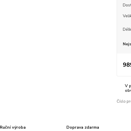
Dos
Veli
Dél
Nej
98
V 
ob
Číslo pr
Ruční výroba
Doprava zdarma