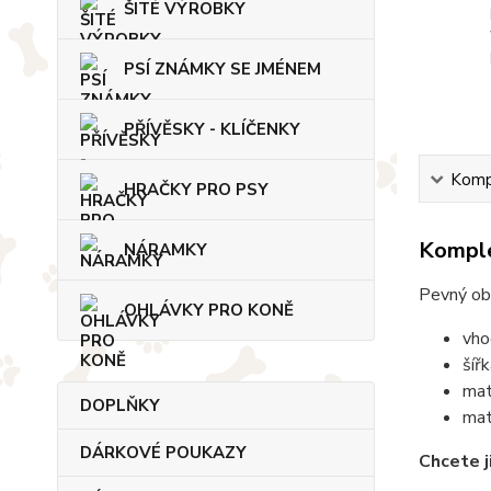
ŠITÉ VÝROBKY
PSÍ ZNÁMKY SE JMÉNEM
PŘÍVĚSKY - KLÍČENKY
Kompl
HRAČKY PRO PSY
Komple
NÁRAMKY
Pevný ob
OHLÁVKY PRO KONĚ
vho
šíř
mat
DOPLŇKY
mat
DÁRKOVÉ POUKAZY
Chcete j