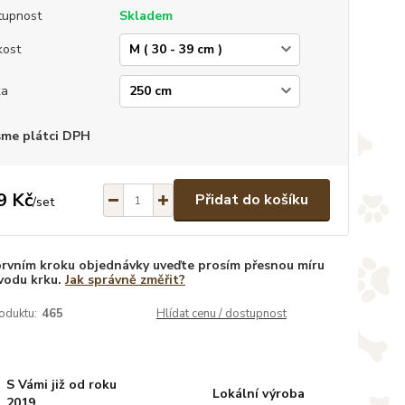
tupnost
Skladem
kost
ka
sme plátci DPH
9 Kč
Přidat do košíku
/
set
prvním kroku objednávky uveďte prosím přesnou míru
vodu krku.
Jak správně změřit?
oduktu:
465
Hlídat cenu / dostupnost
S Vámi již od roku
Lokální výroba
2019