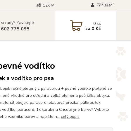
Přihlášení
CZK
 si rady? Zavolejte.
0
ks
za
0 Kč
 602 775 095
pevné vodítko
k a vodítko pro psa
bojek ručně pletený z paracordu + pevné vodítko pletené ze
amenů vhodné pro střední a velká plemena psů šířka obojku:
ateriál obojek: paracord, plastová přezka, půlkroužek
l vodítko: paracord, 1x karabina Chcete jiné barvy? Vyberte
šeho vzorníku barev a napište n...
celý popis