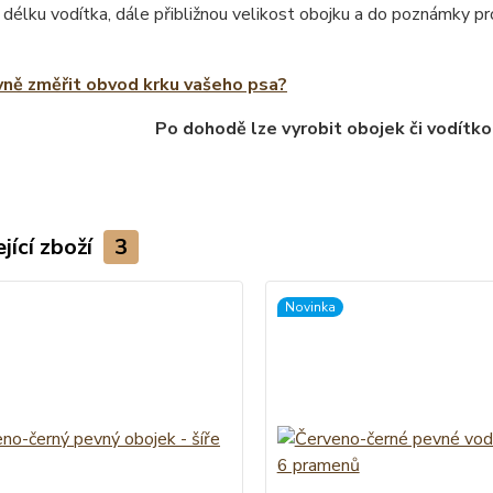
 délku vodítka, dále přibližnou velikost obojku a do poznámky 
vně změřit obvod krku vašeho psa?
Po dohodě lze vyrobit obojek či vodítko
jící zboží
3
Novinka