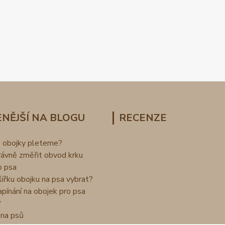
NĚJŠÍ NA BLOGU
RECENZE
o obojky pleteme?
rávně změřit obvod krku
o psa
šířku obojku na psa vybrat?
apínání na obojek pro psa
?
na psů