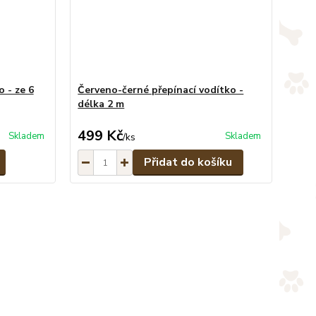
 - ze 6
Červeno-černé přepínací vodítko -
délka 2 m
499 Kč
Skladem
Skladem
/
ks
Přidat do košíku