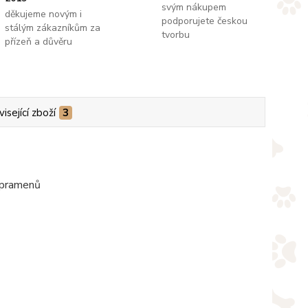
svým nákupem
děkujeme novým i
podporujete českou
stálým zákazníkům za
tvorbu
přízeň a důvěru
isející zboží
3
i pramenů