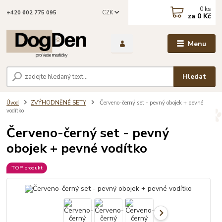
0
ks
CZK
+420 602 775 095
za
0 Kč
Menu
Hledat
Úvod
ZVÝHODNĚNÉ SETY
Červeno-černý set - pevný obojek + pevné
vodítko
Červeno-černý set - pevný
obojek + pevné vodítko
TOP produkt