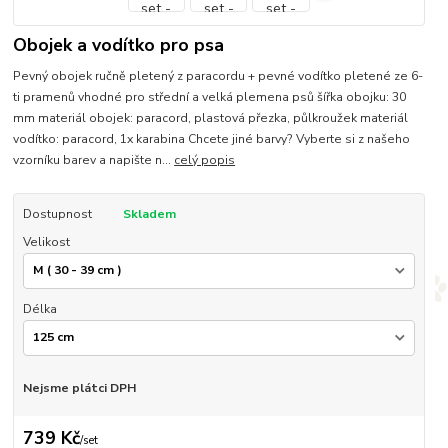
Obojek a vodítko pro psa
Pevný obojek ručně pletený z paracordu + pevné vodítko pletené ze 6-
ti pramenů vhodné pro střední a velká plemena psů šířka obojku: 30
mm materiál obojek: paracord, plastová přezka, půlkroužek materiál
vodítko: paracord, 1x karabina Chcete jiné barvy? Vyberte si z našeho
vzorníku barev a napište n...
celý popis
Dostupnost
Skladem
Velikost
Délka
Nejsme plátci DPH
739 Kč
/
set