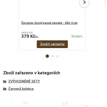
Červeno-černý pevný obojek - šíře 3 cm
Červeno-čern
pramenů
cena od
cena od
379 Kč
329 Kč
Skladem
/
ks
/
ks
Zvolit variantu
Zboží zařazeno v kategoriích
ZVÝHODNĚNÉ SETY
Červená kolekce