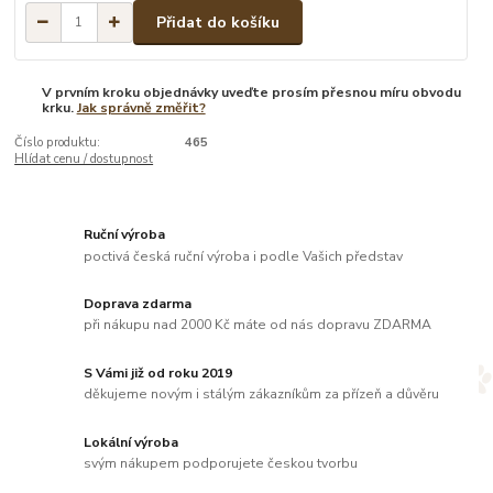
Přidat do košíku
V prvním kroku objednávky uveďte prosím přesnou míru obvodu
krku.
Jak správně změřit?
Číslo produktu:
465
Hlídat cenu / dostupnost
Ruční výroba
poctivá česká ruční výroba i podle Vašich představ
Doprava zdarma
při nákupu nad 2000 Kč máte od nás dopravu ZDARMA
S Vámi již od roku 2019
děkujeme novým i stálým zákazníkům za přízeň a důvěru
Lokální výroba
svým nákupem podporujete českou tvorbu