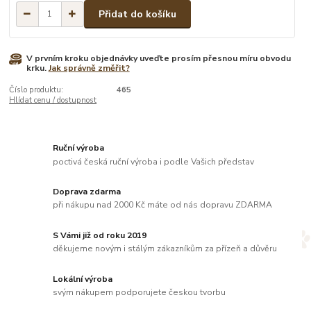
Přidat do košíku
V prvním kroku objednávky uveďte prosím přesnou míru obvodu
krku.
Jak správně změřit?
Číslo produktu:
465
Hlídat cenu / dostupnost
Ruční výroba
poctivá česká ruční výroba i podle Vašich představ
Doprava zdarma
při nákupu nad 2000 Kč máte od nás dopravu ZDARMA
S Vámi již od roku 2019
děkujeme novým i stálým zákazníkům za přízeň a důvěru
Lokální výroba
svým nákupem podporujete českou tvorbu