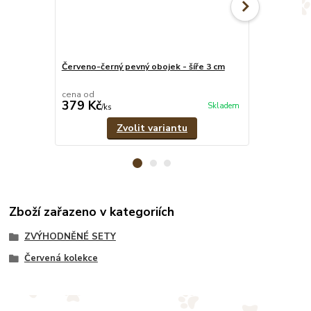
Červeno-černý pevný obojek - šíře 3 cm
Červeno-čern
pramenů
cena od
cena od
379 Kč
329 Kč
Skladem
/
ks
/
ks
Zvolit variantu
Zboží zařazeno v kategoriích
ZVÝHODNĚNÉ SETY
Červená kolekce