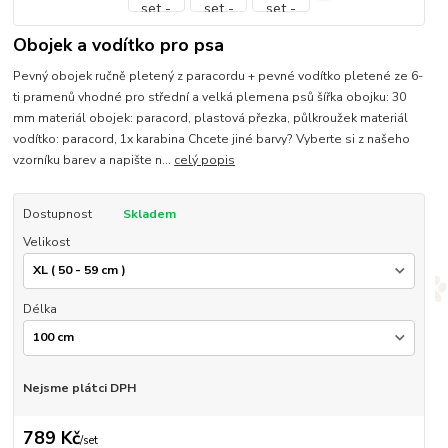
Obojek a vodítko pro psa
Pevný obojek ručně pletený z paracordu + pevné vodítko pletené ze 6-
ti pramenů vhodné pro střední a velká plemena psů šířka obojku: 30
mm materiál obojek: paracord, plastová přezka, půlkroužek materiál
vodítko: paracord, 1x karabina Chcete jiné barvy? Vyberte si z našeho
vzorníku barev a napište n...
celý popis
Dostupnost
Skladem
Velikost
Délka
Nejsme plátci DPH
789 Kč
/
set