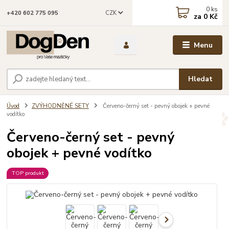
0
ks
CZK
+420 602 775 095
za
0 Kč
Menu
Hledat
Úvod
ZVÝHODNĚNÉ SETY
Červeno-černý set - pevný obojek + pevné
vodítko
Červeno-černý set - pevný
obojek + pevné vodítko
TOP produkt