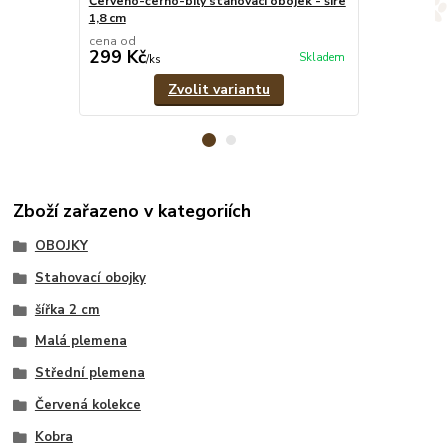
Červeno-černo-bílý stahovací obojek - šíře
Červený pevný
1,8 cm
cm
cena od
cena od
299 Kč
319 Kč
Skladem
/
ks
/
ks
Zvolit variantu
Zboží zařazeno v kategoriích
OBOJKY
Stahovací obojky
šířka 2 cm
Malá plemena
Střední plemena
Červená kolekce
Kobra