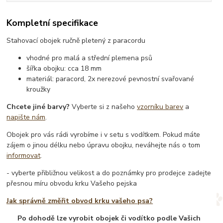
Kompletní specifikace
Stahovací obojek ručně pletený z paracordu
vhodné pro malá a střední plemena psů
šířka obojku: cca 18 mm
materiál: paracord, 2x nerezové pevnostní svařované
kroužky
Chcete jiné barvy?
Vyberte si z našeho
vzorníku barev
a
napište nám
.
Obojek pro vás rádi vyrobíme i v setu s vodítkem. Pokud máte
zájem o jinou délku nebo úpravu obojku, neváhejte nás o tom
informovat
.
- vyberte přibližnou velikost a do poznámky pro prodejce zadejte
přesnou míru obvodu krku Vašeho pejska
Jak správně změřit obvod krku vašeho psa?
Po dohodě lze vyrobit obojek či vodítko podle Vašich