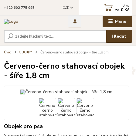
0
ks
CZK
+420 602 775 095
za
0 Kč
Menu
Hledat
Úvod
OBOJKY
Červeno-černo stahovací obojek - šíře 1,8 cm
Červeno-černo stahovací obojek
- šíře 1,8 cm
Obojek pro psa
Stahovací obojek ručně pletený z paracordu vhodné pro malá a střední