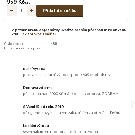
959 Kč
/
set
Přidat do košíku
V prvním kroku objednávky uveďte prosím přesnou míru obvodu
krku.
Jak správně změřit?
Číslo produktu:
436
Hlídat cenu / dostupnost
Ruční výroba
poctivá česká ruční výroba i podle Vašich představ
Doprava zdarma
při nákupu nad 2000 Kč máte od nás dopravu ZDARMA
S Vámi již od roku 2019
děkujeme novým i stálým zákazníkům za přízeň a důvěru
Lokální výroba
svým nákupem podporujete českou tvorbu