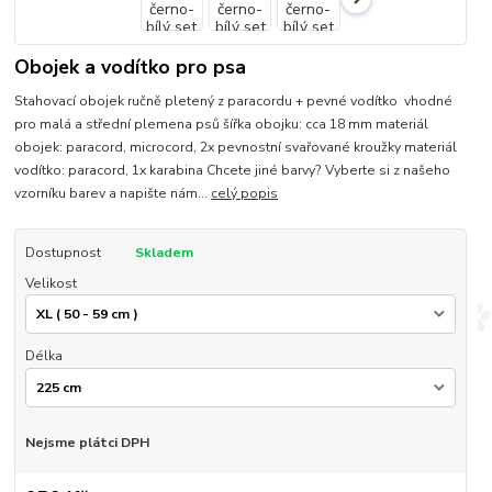
Obojek a vodítko pro psa
Stahovací obojek ručně pletený z paracordu + pevné vodítko vhodné
pro malá a střední plemena psů šířka obojku: cca 18 mm materiál
obojek: paracord, microcord, 2x pevnostní svařované kroužky materiál
vodítko: paracord, 1x karabina Chcete jiné barvy? Vyberte si z našeho
vzorníku barev a napište nám...
celý popis
Dostupnost
Skladem
Velikost
Délka
Nejsme plátci DPH