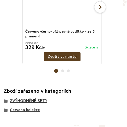
Červeno-černo-bílý pevné vodítko - ze 6
Červeno-čern
pramenů
1,8 cm
cena od
cena od
329 Kč
299 Kč
Skladem
/
ks
/
ks
Zvolit variantu
Zboží zařazeno v kategoriích
ZVÝHODNĚNÉ SETY
Červená kolekce