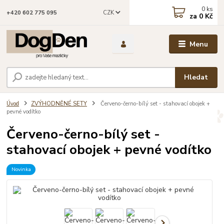
0
ks
CZK
+420 602 775 095
za
0 Kč
Menu
Hledat
Úvod
ZVÝHODNĚNÉ SETY
Červeno-černo-bílý set - stahovací obojek +
pevné vodítko
Červeno-černo-bílý set -
stahovací obojek + pevné vodítko
Novinka