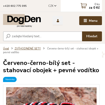
0
ks
CZK
+420 602 775 095
za
0 Kč
Menu
Hledat
Úvod
ZVÝHODNĚNÉ SETY
Červeno-černo-bílý set - stahovací obojek +
pevné vodítko
Červeno-černo-bílý set -
stahovací obojek + pevné vodítko
Novinka