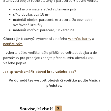
Stahovací obojek ručně pletený z paracordu + pevné vodítko
vhodné pro malá a střední plemena psů
šířka obojku: cca 18 mm
materiál obojek: paracord, microcord, 2x pevnostní
svařované kroužky
materiál vodítko: paracord, 1x karabina
Chcete jiné barvy?
Vyberte si z našeho
vzorníku barev
a
napište nám
.
- vyberte délku vodítka, dále přibližnou velikost obojku a do
poznámky pro prodejce zadejte přesnou míru obvodu krku
Vašeho pejska
Jak správně změřit obvod krku vašeho psa?
Po dohodě lze vyrobit obojek či vodítko podle Vašich
představ.
Související zboží
3