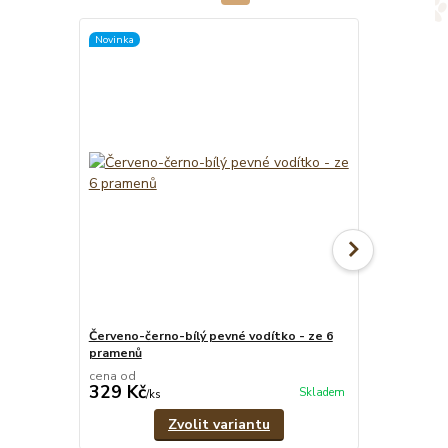
Novinka
TOP produkt
Červeno-černo-bílý pevné vodítko - ze 6
Červeno-čern
pramenů
1,8 cm
cena od
cena od
329 Kč
299 Kč
Skladem
/
ks
/
ks
Zvolit variantu