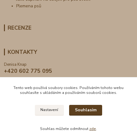
Plemena psů
RECENZE
KONTAKTY
Denisa Knap
+420 602 775 095
info@dogden.cz
Tento web používá soubory cookies. Používáním tohoto webu
souhlasíte s ukládáním a používáním souborů cookies.
Souhlasím
Nastavení
2024 © DogDen.cz, všechna práva vyhrazena
Souhlas můžete odmítnout
zde
.
Vytvořeno na
Eshop-rychle.cz