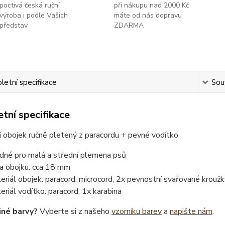
poctivá česká ruční
při nákupu nad 2000 Kč
výroba i podle Vašich
máte od nás dopravu
představ
ZDARMA
etní specifikace
Souv
tní specifikace
 obojek ručně pletený z paracordu + pevné vodítko
dné pro malá a střední plemena psů
ka obojku: cca 18 mm
eriál obojek: paracord, microcord, 2x pevnostní svařované kroužk
eriál vodítko: paracord, 1x karabina
iné barvy?
Vyberte si z našeho
vzorníku barev
a
napište nám
.