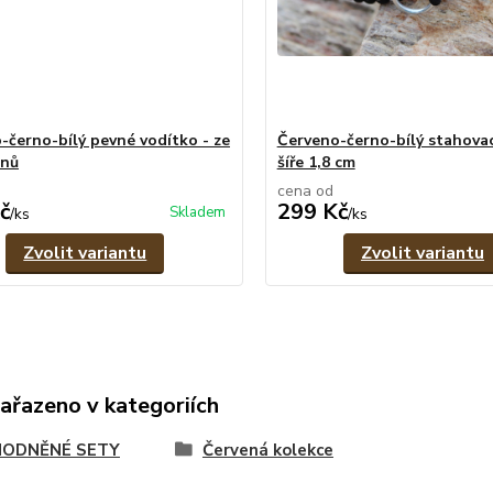
-černo-bílý pevné vodítko - ze
Červeno-černo-bílý stahovac
enů
šíře 1,8 cm
cena od
č
299 Kč
Skladem
/
ks
/
ks
Zvolit variantu
Zvolit variantu
zařazeno v kategoriích
ODNĚNÉ SETY
Červená kolekce