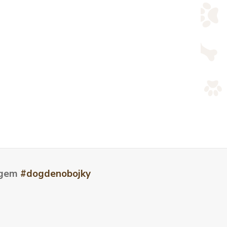
tagem
#dogdenobojky