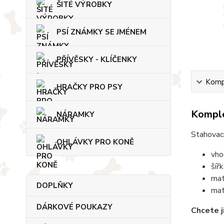
ŠITÉ VÝROBKY
PSÍ ZNÁMKY SE JMÉNEM
PŘÍVĚSKY - KLÍČENKY
Kompl
HRAČKY PRO PSY
Komple
NÁRAMKY
Stahovací
OHLÁVKY PRO KONĚ
vho
šíř
mat
DOPLŇKY
mat
DÁRKOVÉ POUKAZY
Chcete j