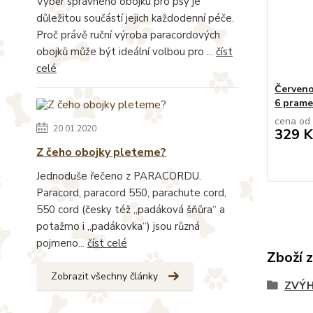
Výběr správného obojku pro psy je
důležitou součástí jejich každodenní péče.
Proč právě ruční výroba paracordových
obojků může být ideální volbou pro ...
číst
celé
Červeno
6 pram
cena od
20.01.2020
329 K
Z čeho obojky pleteme?
Jednoduše řečeno z PARACORDU.
Paracord, paracord 550, parachute cord,
550 cord (česky též „padáková šňůra“ a
potažmo i „padákovka“) jsou různá
pojmeno...
číst celé
Zboží 
Zobrazit všechny články
ZVÝH