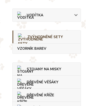
VODÍTKA
ZVÝHODNĚNÉ SETY
VZORNÍK BAREV
STOJANY NA MISKY
DŘEVĚNÉ VĚŠÁKY
DŘEVĚNÉ KŘÍŽE