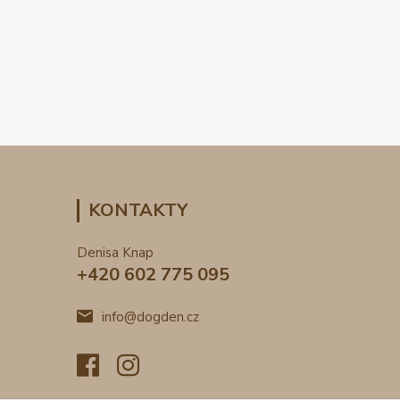
KONTAKTY
Denisa Knap
+420 602 775 095
info@dogden.cz