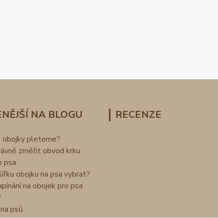
NĚJŠÍ NA BLOGU
RECENZE
o obojky pleteme?
rávně změřit obvod krku
o psa
šířku obojku na psa vybrat?
apínání na obojek pro psa
?
na psů