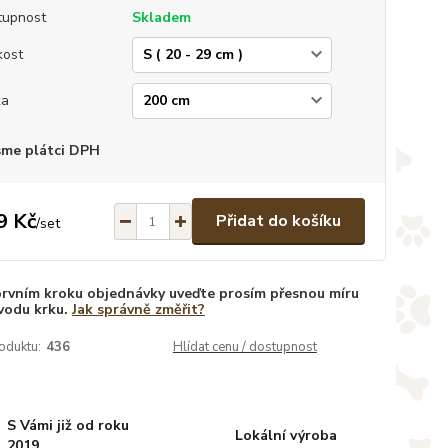
tupnost
Skladem
kost
ka
sme plátci DPH
9 Kč
Přidat do košíku
/
set
prvním kroku objednávky uveďte prosím přesnou míru
vodu krku.
Jak správně změřit?
oduktu:
436
Hlídat cenu / dostupnost
S Vámi již od roku
Lokální výroba
2019