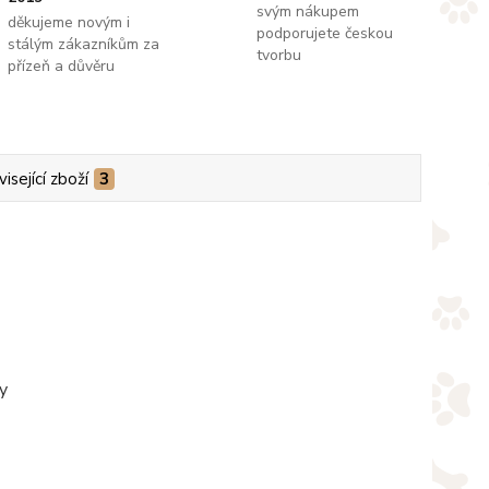
svým nákupem
děkujeme novým i
podporujete českou
stálým zákazníkům za
tvorbu
přízeň a důvěru
isející zboží
3
y