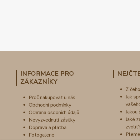
INFORMACE PRO
NEJČTE
ZÁKAZNÍKY
Z čeh
Jak sp
Proč nakupovat u nás
vašeh
Obchodní podmínky
Jakou 
Ochrana osobních údajů
Jaké z
Nevyzvednutí zásilky
zvolit
Doprava a platba
Pleme
Fotogalerie