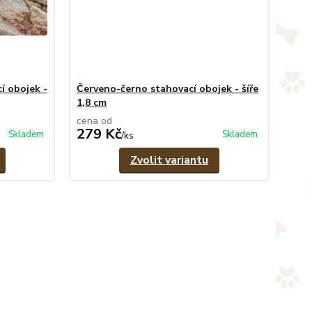
í obojek -
Červeno-černo stahovací obojek - šíře
1,8 cm
cena od
279 Kč
Skladem
Skladem
/
ks
Zvolit variantu