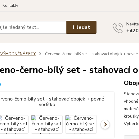
Kontakty
Nevíte
Hledat
+420
ZVÝHODNĚNÉ SETY
Červeno-černo-bílý set - stahovací obojek + pevné
eno-černo-bílý set - stahovací 
Oboje
Stahova
vhodné 
materiá
kroužky
Vyberte