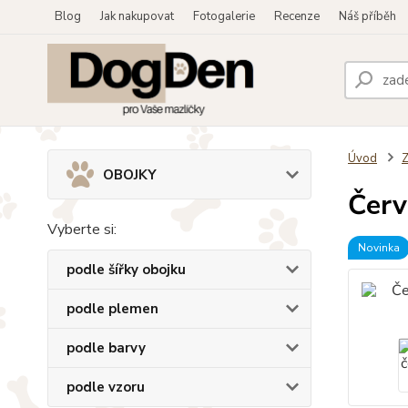
Blog
Jak nakupovat
Fotogalerie
Recenze
Náš příběh
Úvod
OBOJKY
Červ
Vyberte si:
Novinka
podle šířky obojku
podle plemen
podle barvy
podle vzoru