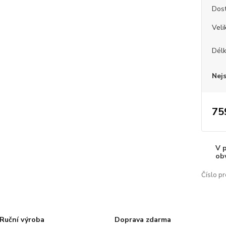
Dos
Veli
Dél
Nej
75
V 
ob
Číslo pr
Ruční výroba
Doprava zdarma