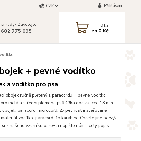
Přihlášení
CZK
 si rady? Zavolejte.
0
ks
za
0 Kč
 602 775 095
 vodítko
obojek + pevné vodítko
k a vodítko pro psa
cí obojek ručně pletený z paracordu + pevné vodítko
pro malá a střední plemena psů šířka obojku: cca 18 mm
l obojek: paracord, microcord, 2x pevnostní svařované
 materiál vodítko: paracord, 1x karabina Chcete jiné barvy?
 si z našeho vzorníku barev a napište nám...
celý popis