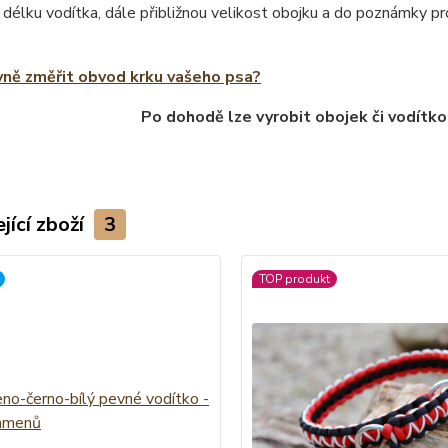
 délku vodítka, dále přibližnou velikost obojku a do poznámky 
vně změřit obvod krku vašeho psa?
Po dohodě lze vyrobit obojek či vodítko
jící zboží
3
TOP produkt