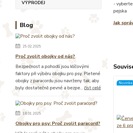
VÝPRODEJ
- vyberte
pejska
Jak sprá
Blog
25.02.2025
Proč zvolit obojky od nás?
Souvise
Bezpečnost a pohodlí jsou klíčovými
faktory při výběru obojku pro psy. Pletené
obojky z paracordu jsou navrženy tak, aby
Novinka
byly dostatečně pevné a bezpe...
číst celé
18.01.2025
Obojky pro psy: Proč zvolit paracord?