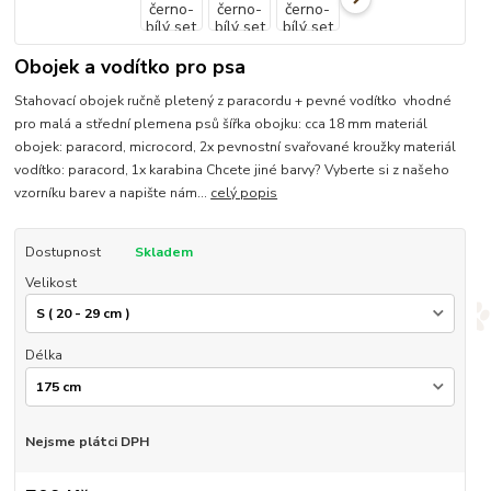
Obojek a vodítko pro psa
Stahovací obojek ručně pletený z paracordu + pevné vodítko vhodné
pro malá a střední plemena psů šířka obojku: cca 18 mm materiál
obojek: paracord, microcord, 2x pevnostní svařované kroužky materiál
vodítko: paracord, 1x karabina Chcete jiné barvy? Vyberte si z našeho
vzorníku barev a napište nám...
celý popis
Dostupnost
Skladem
Velikost
Délka
Nejsme plátci DPH