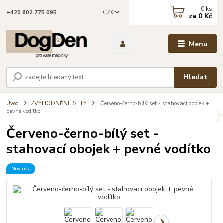
0
ks
CZK
+420 602 775 095
za
0 Kč
Menu
Hledat
Úvod
ZVÝHODNĚNÉ SETY
Červeno-černo-bílý set - stahovací obojek +
pevné vodítko
Červeno-černo-bílý set -
stahovací obojek + pevné vodítko
Novinka