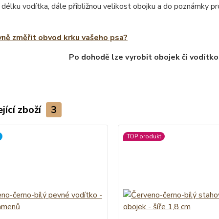
 délku vodítka, dále přibližnou velikost obojku a do poznámky 
vně změřit obvod krku vašeho psa?
Po dohodě lze vyrobit obojek či vodítko
jící zboží
3
TOP produkt