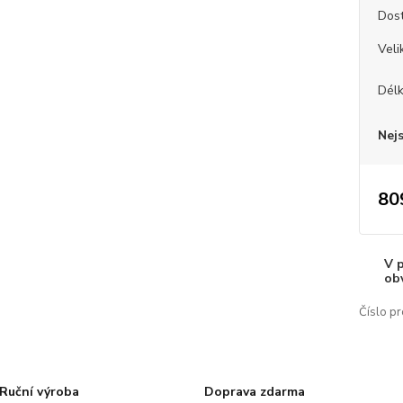
Dos
Veli
Dél
Nej
80
V 
ob
Číslo pr
Ruční výroba
Doprava zdarma