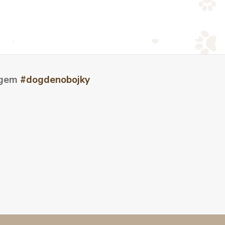
tagem
#dogdenobojky