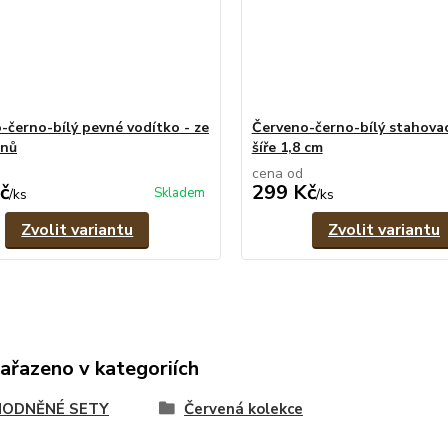
-černo-bílý pevné vodítko - ze
Červeno-černo-bílý stahovac
enů
šíře 1,8 cm
cena od
č
299 Kč
Skladem
/
ks
/
ks
Zvolit variantu
Zvolit variantu
zařazeno v kategoriích
ODNĚNÉ SETY
Červená kolekce