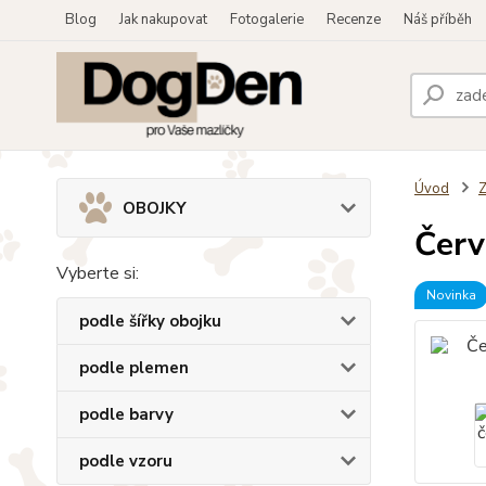
Blog
Jak nakupovat
Fotogalerie
Recenze
Náš příběh
Úvod
OBOJKY
Červ
Vyberte si:
Novinka
podle šířky obojku
podle plemen
podle barvy
podle vzoru