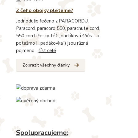
Z čeho obojky pleteme?
Jednoduše řečeno z PARACORDU.
Paracord, paracord 550, parachute cord,
550 cord (česky též „padáková šňůra“ a
potažmo i „padákovka“) jsou různá
pojmeno...
číst celé
Zobrazit všechny články
Spolupracujeme: