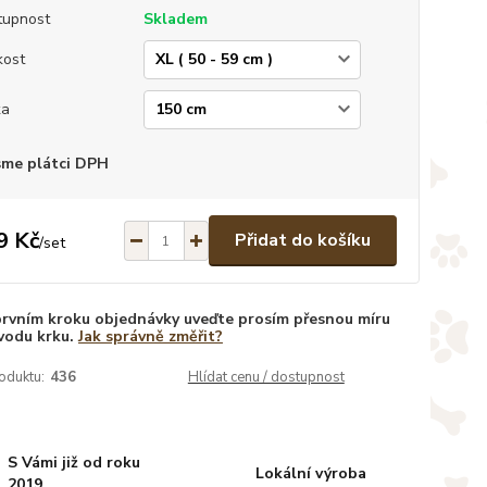
tupnost
Skladem
kost
ka
sme plátci DPH
9 Kč
Přidat do košíku
/
set
prvním kroku objednávky uveďte prosím přesnou míru
vodu krku.
Jak správně změřit?
oduktu:
436
Hlídat cenu / dostupnost
S Vámi již od roku
Lokální výroba
2019