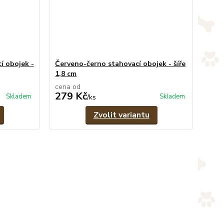
í obojek -
Červeno-černo stahovací obojek - šíře
1,8 cm
cena od
279 Kč
Skladem
Skladem
/
ks
Zvolit variantu