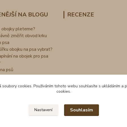
NĚJŠÍ NA BLOGU
RECENZE
o obojky pleteme?
rávně změřit obvod krku
o psa
šířku obojku na psa vybrat?
apínání na obojek pro psa
?
na psů
 soubory cookies. Používáním tohoto webu souhlasíte s ukládáním a 
cookies.
Souhlasím
Nastavení