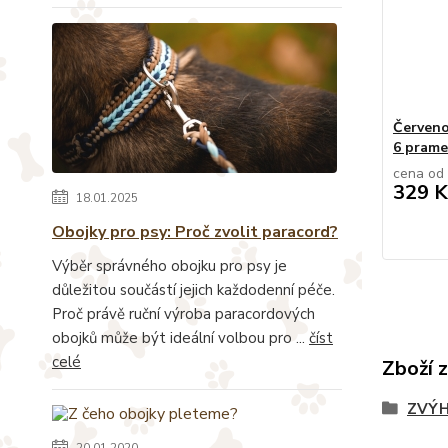
Červeno
6 pram
cena od
329 K
18.01.2025
Obojky pro psy: Proč zvolit paracord?
Výběr správného obojku pro psy je
důležitou součástí jejich každodenní péče.
Proč právě ruční výroba paracordových
obojků může být ideální volbou pro ...
číst
celé
Zboží 
ZVÝH
20.01.2020