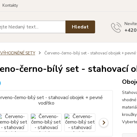
Kontakty
Nevíte
Hledat
+420
ZVÝHODNĚNÉ SETY
Červeno-černo-bílý set - stahovací obojek + pevné
eno-černo-bílý set - stahovací 
Oboje
Stahova
vhodné 
materiá
kroužky
Vyberte