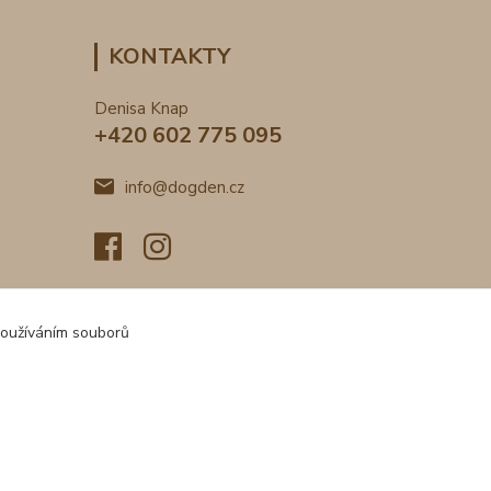
KONTAKTY
Denisa Knap
+420 602 775 095
info@dogden.cz
používáním souborů