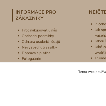
INFORMACE PRO
NEJČTE
ZÁKAZNÍKY
Z čeh
Jak sp
Proč nakupovat u nás
vašeh
Obchodní podmínky
Jakou 
Ochrana osobních údajů
Jaké z
Nevyzvednutí zásilky
zvolit
Doprava a platba
Pleme
Fotogalerie
Náš příběh
Vzorník barev
Tento web používá
Kontakty