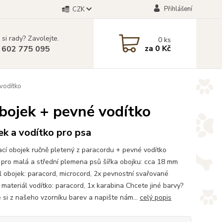
Přihlášení
CZK
 si rady? Zavolejte.
0
ks
za
0 Kč
 602 775 095
 vodítko
obojek + pevné vodítko
k a vodítko pro psa
cí obojek ručně pletený z paracordu + pevné vodítko
pro malá a střední plemena psů šířka obojku: cca 18 mm
l obojek: paracord, microcord, 2x pevnostní svařované
 materiál vodítko: paracord, 1x karabina Chcete jiné barvy?
 si z našeho vzorníku barev a napište nám...
celý popis