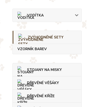
VODÍTKA
ZVÝHODNĚNÉ SETY
VZORNÍK BAREV
STOJANY NA MISKY
DŘEVĚNÉ VĚŠÁKY
DŘEVĚNÉ KŘÍŽE