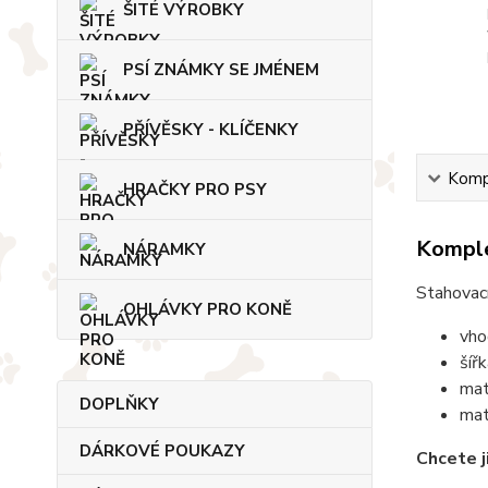
ŠITÉ VÝROBKY
PSÍ ZNÁMKY SE JMÉNEM
PŘÍVĚSKY - KLÍČENKY
Kompl
HRAČKY PRO PSY
Komple
NÁRAMKY
Stahovací
OHLÁVKY PRO KONĚ
vho
šíř
mat
DOPLŇKY
mat
DÁRKOVÉ POUKAZY
Chcete j