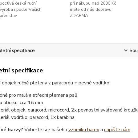
poctivá česká ruční
při nákupu nad 2000 Kč
výroba i podle Vašich
máte od nás dopravu
představ
ZDARMA
etní specifikace
Souv
tní specifikace
 obojek ručně pletený z paracordu + pevné vodítko
dné pro malá a střední plemena psů
ka obojku: cca 18 mm
eriál obojek: paracord, microcord, 2x pevnostní svařované kroužk
eriál vodítko: paracord, 1x karabina
iné barvy?
Vyberte si z našeho
vzorníku barev
a
napište nám
.