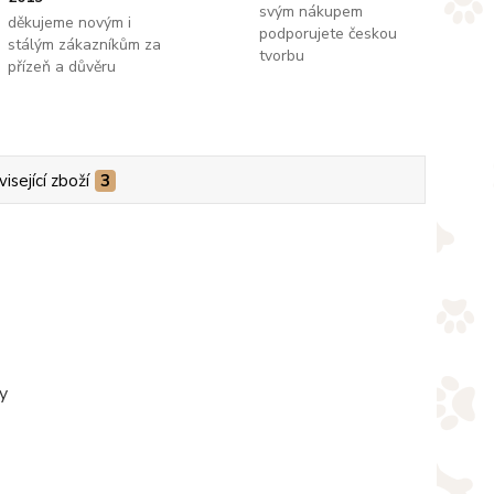
svým nákupem
děkujeme novým i
podporujete českou
stálým zákazníkům za
tvorbu
přízeň a důvěru
isející zboží
3
y