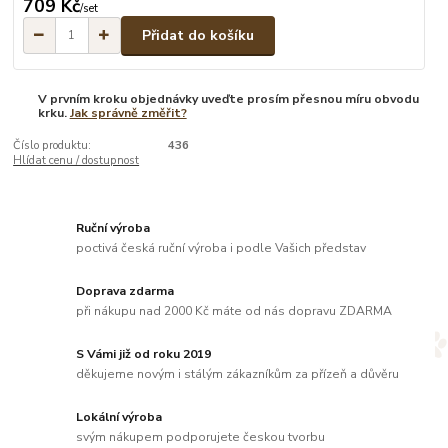
709 Kč
/
set
Přidat do košíku
V prvním kroku objednávky uveďte prosím přesnou míru obvodu
krku.
Jak správně změřit?
Číslo produktu:
436
Hlídat cenu / dostupnost
Ruční výroba
poctivá česká ruční výroba i podle Vašich představ
Doprava zdarma
při nákupu nad 2000 Kč máte od nás dopravu ZDARMA
S Vámi již od roku 2019
děkujeme novým i stálým zákazníkům za přízeň a důvěru
Lokální výroba
svým nákupem podporujete českou tvorbu