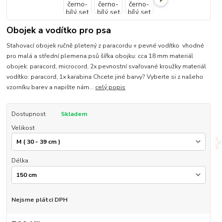
Obojek a vodítko pro psa
Stahovací obojek ručně pletený z paracordu + pevné vodítko vhodné
pro malá a střední plemena psů šířka obojku: cca 18 mm materiál
obojek: paracord, microcord, 2x pevnostní svařované kroužky materiál
vodítko: paracord, 1x karabina Chcete jiné barvy? Vyberte si z našeho
vzorníku barev a napište nám...
celý popis
Dostupnost
Skladem
Velikost
Délka
Nejsme plátci DPH