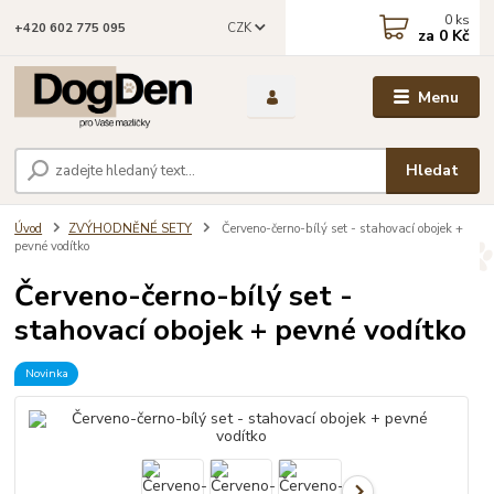
0
ks
CZK
+420 602 775 095
za
0 Kč
Menu
Hledat
Úvod
ZVÝHODNĚNÉ SETY
Červeno-černo-bílý set - stahovací obojek +
pevné vodítko
Červeno-černo-bílý set -
stahovací obojek + pevné vodítko
Novinka