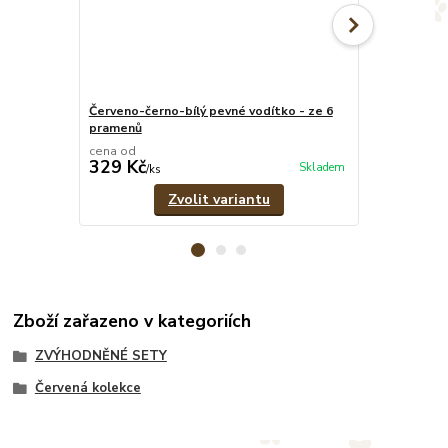
Červeno-černo-bílý pevné vodítko - ze 6
Červeno-čern
pramenů
1,8 cm
cena od
cena od
329 Kč
299 Kč
Skladem
/
ks
/
ks
Zvolit variantu
Zboží zařazeno v kategoriích
ZVÝHODNĚNÉ SETY
Červená kolekce