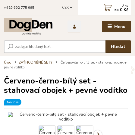
0
ks
CZK
+420 602 775 095
za
0 Kč
Menu
Hledat
Úvod
ZVÝHODNĚNÉ SETY
Červeno-černo-bílý set - stahovací obojek +
pevné vodítko
Červeno-černo-bílý set -
stahovací obojek + pevné vodítko
Novinka