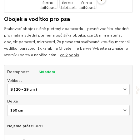
Obojek a vodítko pro psa
Stahovací obojek ručně pletený z paracordu + pevné vodítko vhodné
pro malá a střední plemena psů šířka obojku: cca 18 mm materiál
obojek: paracord, microcord, 2x pevnostní svařované kroužky materiál
vodítko: paracord, 1x karabina Chcete jiné barvy? Vyberte si z našeho
vzorníku barev a napište nám...
celý popis
Dostupnost
Skladem
Velikost
Délka
Nejsme plátci DPH