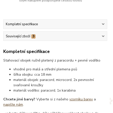
svým nákupem podporujete českou tvorbu
Kompletní specifikace
Související zboží
3
Kompletní specifikace
Stahovací obojek ručně pletený z paracordu + pevné vodítko
vhodné pro malá a střední plemena psů
šířka obojku: cca 18 mm
materiál obojek: paracord, microcord, 2x pevnostní
svařované kroužky
materiál vodítko: paracord, 1x karabina
Chcete jiné barvy?
Vyberte si z našeho
vzorníku barev
a
napište nám
.