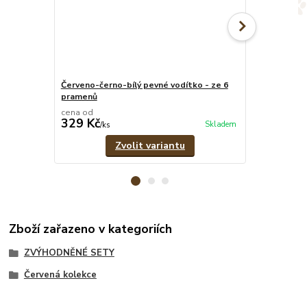
Červeno-černo-bílý pevné vodítko - ze 6
Červeno-čern
pramenů
1,8 cm
cena od
cena od
329 Kč
299 Kč
Skladem
/
ks
/
ks
Zvolit variantu
Zboží zařazeno v kategoriích
ZVÝHODNĚNÉ SETY
Červená kolekce