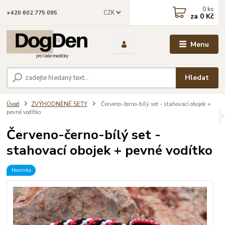
0
ks
CZK
+420 602 775 095
za
0 Kč
Menu
Hledat
Úvod
ZVÝHODNĚNÉ SETY
Červeno-černo-bílý set - stahovací obojek +
pevné vodítko
Červeno-černo-bílý set -
stahovací obojek + pevné vodítko
Novinka