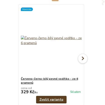
Novinka
TOP produkt
Červeno-černo-bílý pevné vodítko - ze 6
Červeno-čern
pramenů
1,8 cm
cena od
cena od
329 Kč
299 Kč
Skladem
/
ks
/
ks
Zvolit variantu