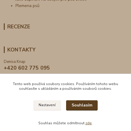
Plemena psů
RECENZE
KONTAKTY
Denisa Knap
+420 602 775 095
info@dogden.cz
Tento web používá soubory cookies. Používáním tohoto webu
souhlasíte s ukládáním a používáním souborů cookies.
Souhlasím
Nastavení
2024 © DogDen.cz, všechna práva vyhrazena
Souhlas můžete odmítnout
zde
.
Vytvořeno na
Eshop-rychle.cz