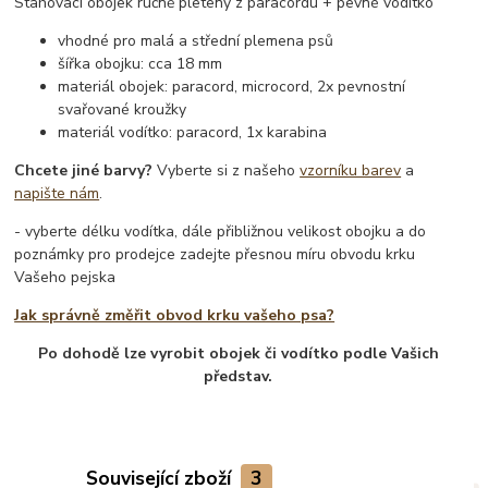
Stahovací obojek ručně pletený z paracordu + pevné vodítko
vhodné pro malá a střední plemena psů
šířka obojku: cca 18 mm
materiál obojek: paracord, microcord, 2x pevnostní
svařované kroužky
materiál vodítko: paracord, 1x karabina
Chcete jiné barvy?
Vyberte si z našeho
vzorníku barev
a
napište nám
.
- vyberte délku vodítka, dále přibližnou velikost obojku a do
poznámky pro prodejce zadejte přesnou míru obvodu krku
Vašeho pejska
Jak správně změřit obvod krku vašeho psa?
Po dohodě lze vyrobit obojek či vodítko podle Vašich
představ.
Související zboží
3