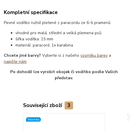
Kompletní specifikace
Pevné vodítko ručně pletené z paracordu ze 6-ti pramenů
vhodné pro malá, střední a velká plemena psů
šířka vodítka: 15 mm
materiál: paracord, 1x karabina
Chcete jiné barvy?
Vyberte si z našeho
vzorníku barev
a
napište nám
.
Po dohodě lze vyrobit obojek či vodítko podle Vašich
představ.
Související zboží
3
Novinka
TOP produkt