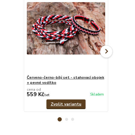
Červeno-černo-bílý set - stahovací obojek
Červeno-čern
+ pevné vodítko
1,8 cm
cena od
cena od
559 Kč
299 Kč
Skladem
/
set
/
ks
Zvolit variantu