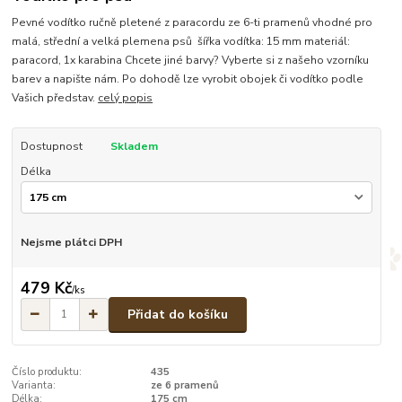
Pevné vodítko ručně pletené z paracordu ze 6-ti pramenů vhodné pro
malá, střední a velká plemena psů šířka vodítka: 15 mm materiál:
paracord, 1x karabina Chcete jiné barvy? Vyberte si z našeho vzorníku
barev a napište nám. Po dohodě lze vyrobit obojek či vodítko podle
Vašich představ.
celý popis
Dostupnost
Skladem
Délka
Nejsme plátci DPH
479 Kč
/
ks
Přidat do košíku
Číslo produktu:
435
Varianta:
ze 6 pramenů
Délka:
175 cm