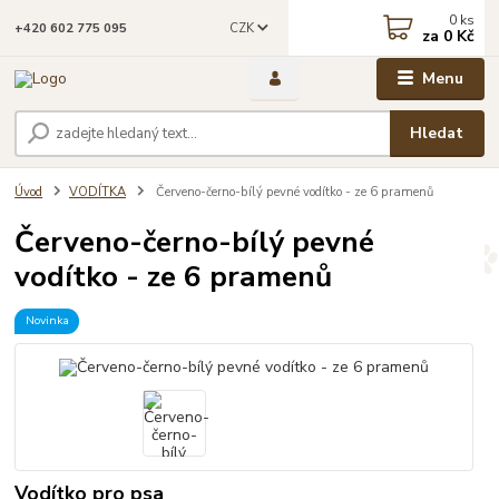
0
ks
CZK
+420 602 775 095
za
0 Kč
Menu
Hledat
Úvod
VODÍTKA
Červeno-černo-bílý pevné vodítko - ze 6 pramenů
Červeno-černo-bílý pevné
vodítko - ze 6 pramenů
Novinka
Vodítko pro psa