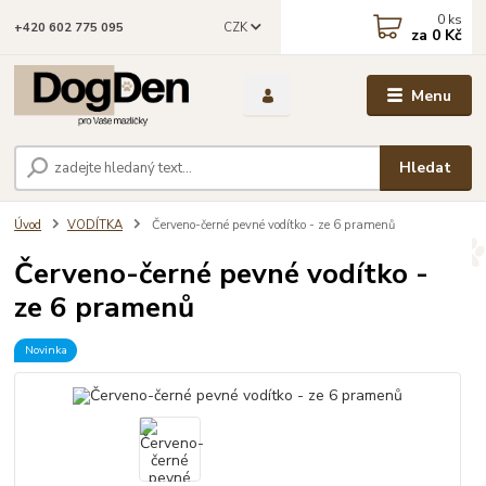
0
ks
CZK
+420 602 775 095
za
0 Kč
Menu
Hledat
Úvod
VODÍTKA
Červeno-černé pevné vodítko - ze 6 pramenů
Červeno-černé pevné vodítko -
ze 6 pramenů
Novinka