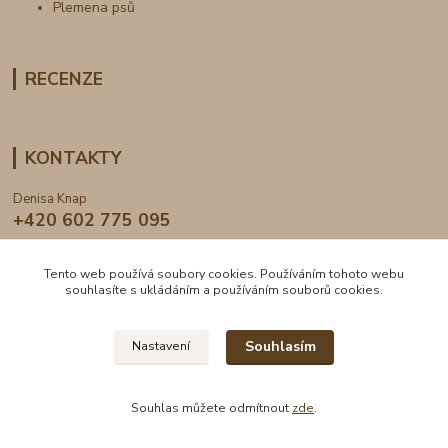
Plemena psů
RECENZE
KONTAKTY
Denisa Knap
+420 602 775 095
info@dogden.cz
Tento web používá soubory cookies. Používáním tohoto webu
souhlasíte s ukládáním a používáním souborů cookies.
Souhlasím
Nastavení
2024 © DogDen.cz, všechna práva vyhrazena
Souhlas můžete odmítnout
zde
.
Vytvořeno na
Eshop-rychle.cz