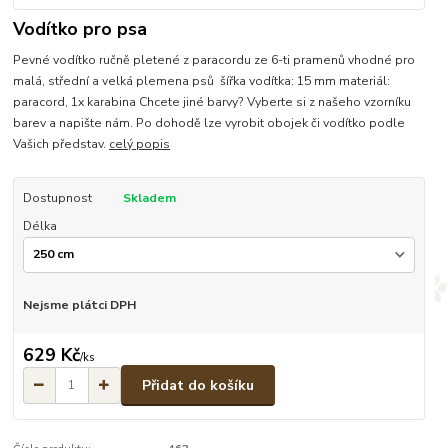
Vodítko pro psa
Pevné vodítko ručně pletené z paracordu ze 6-ti pramenů vhodné pro
malá, střední a velká plemena psů šířka vodítka: 15 mm materiál:
paracord, 1x karabina Chcete jiné barvy? Vyberte si z našeho vzorníku
barev a napište nám. Po dohodě lze vyrobit obojek či vodítko podle
Vašich představ.
celý popis
Dostupnost
Skladem
Délka
Nejsme plátci DPH
629 Kč
/
ks
Přidat do košíku