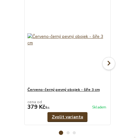
Červeno-černý pevný obojek - šíře 3 cm
Červeno-čern
vodítko
cena od
cena od
379 Kč
639 Kč
Skladem
/
ks
/
set
Zvolit variantu