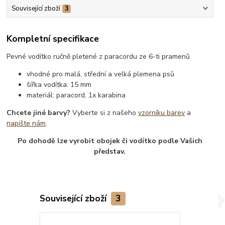
Související zboží
3
Kompletní specifikace
Pevné vodítko ručně pletené z paracordu ze 6-ti pramenů
vhodné pro malá, střední a velká plemena psů
šířka vodítka: 15 mm
materiál: paracord, 1x karabina
Chcete jiné barvy?
Vyberte si z našeho
vzorníku barev
a
napište nám
.
Po dohodě lze vyrobit obojek či vodítko podle Vašich
představ.
Související zboží
3
TOP produkt