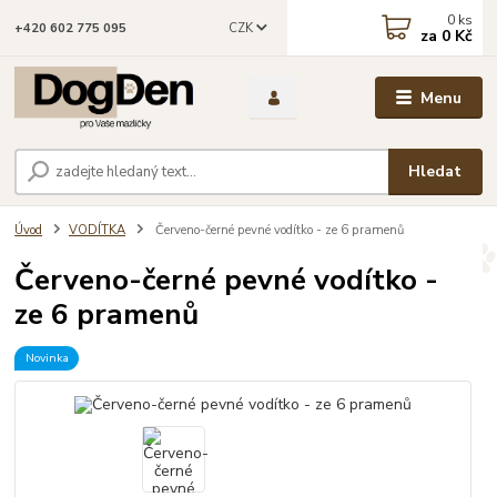
0
ks
CZK
+420 602 775 095
za
0 Kč
Menu
Hledat
Úvod
VODÍTKA
Červeno-černé pevné vodítko - ze 6 pramenů
Červeno-černé pevné vodítko -
ze 6 pramenů
Novinka