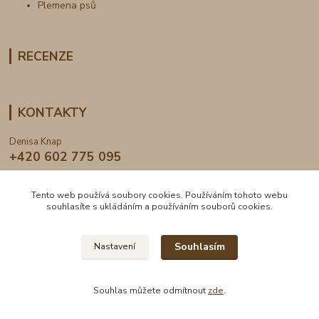
Plemena psů
RECENZE
KONTAKTY
Denisa Knap
+420 602 775 095
info@dogden.cz
Tento web používá soubory cookies. Používáním tohoto webu
souhlasíte s ukládáním a používáním souborů cookies.
Souhlasím
Nastavení
2024 © DogDen.cz, všechna práva vyhrazena
Souhlas můžete odmítnout
zde
.
Vytvořeno na
Eshop-rychle.cz