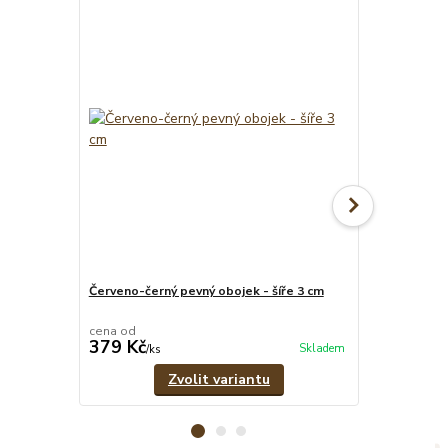
Červeno-černý pevný obojek - šíře 3 cm
Červeno-čern
vodítko
cena od
cena od
379 Kč
639 Kč
Skladem
/
ks
/
set
Zvolit variantu