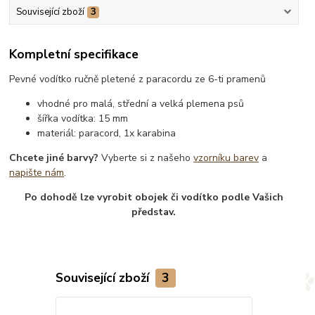
Související zboží
3
Kompletní specifikace
Pevné vodítko ručně pletené z paracordu ze 6-ti pramenů
vhodné pro malá, střední a velká plemena psů
šířka vodítka: 15 mm
materiál: paracord, 1x karabina
Chcete jiné barvy?
Vyberte si z našeho
vzorníku barev
a
napište nám
.
Po dohodě lze vyrobit obojek či vodítko podle Vašich
představ.
Související zboží
3
TOP produkt