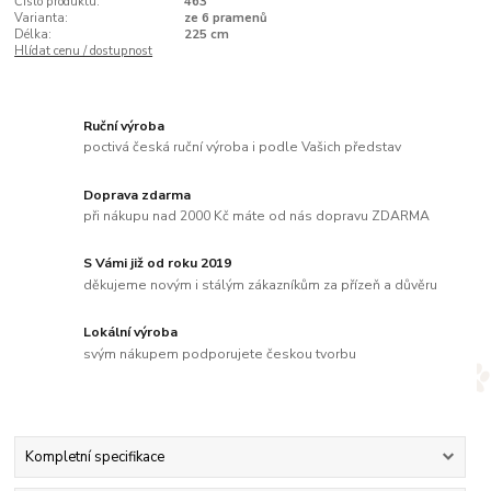
Číslo produktu:
463
Varianta:
ze 6 pramenů
Délka:
225 cm
Hlídat cenu / dostupnost
Ruční výroba
poctivá česká ruční výroba i podle Vašich představ
Doprava zdarma
při nákupu nad 2000 Kč máte od nás dopravu ZDARMA
S Vámi již od roku 2019
děkujeme novým i stálým zákazníkům za přízeň a důvěru
Lokální výroba
svým nákupem podporujete českou tvorbu
Kompletní specifikace