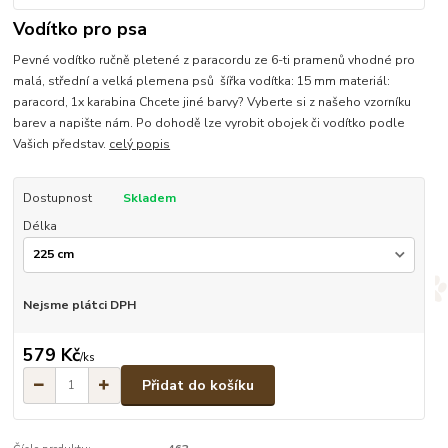
Vodítko pro psa
Pevné vodítko ručně pletené z paracordu ze 6-ti pramenů vhodné pro
malá, střední a velká plemena psů šířka vodítka: 15 mm materiál:
paracord, 1x karabina Chcete jiné barvy? Vyberte si z našeho vzorníku
barev a napište nám. Po dohodě lze vyrobit obojek či vodítko podle
Vašich představ.
celý popis
Dostupnost
Skladem
Délka
Nejsme plátci DPH
579 Kč
/
ks
Přidat do košíku