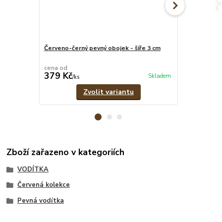
Červeno-černý pevný obojek - šíře 3 cm
Červeno-čern
vodítko
cena od
cena od
379 Kč
639 Kč
Skladem
/
ks
/
set
Zvolit variantu
Zboží zařazeno v kategoriích
VODÍTKA
Červená kolekce
Pevná vodítka