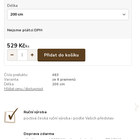
Délka
Nejsme plátci DPH
529 Kč
/
ks
Přidat do košíku
Číslo produktu:
463
Varianta:
ze 6 pramenů
Délka:
200 cm
Hlídat cenu / dostupnost
Ruční výroba
poctivá česká ruční výroba i podle Vašich představ
Doprava zdarma