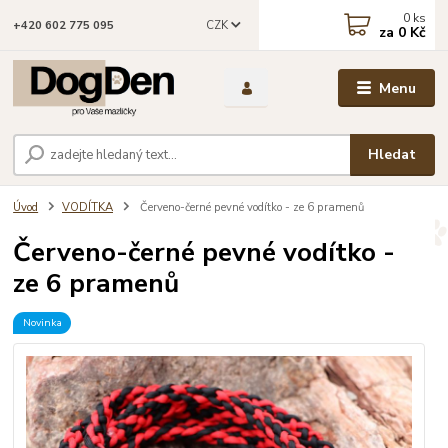
0
ks
CZK
+420 602 775 095
za
0 Kč
Menu
Hledat
Úvod
VODÍTKA
Červeno-černé pevné vodítko - ze 6 pramenů
Červeno-černé pevné vodítko -
ze 6 pramenů
Novinka