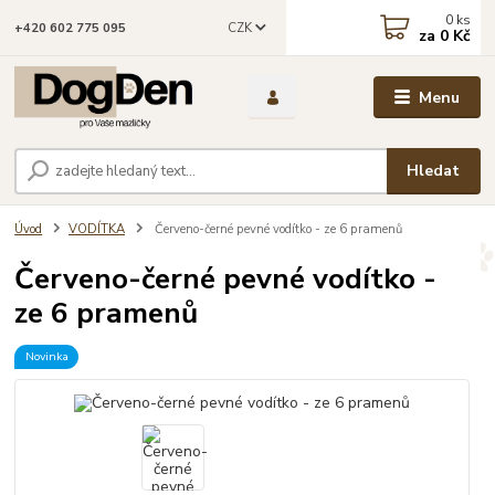
0
ks
CZK
+420 602 775 095
za
0 Kč
Menu
Hledat
Úvod
VODÍTKA
Červeno-černé pevné vodítko - ze 6 pramenů
Červeno-černé pevné vodítko -
ze 6 pramenů
Novinka