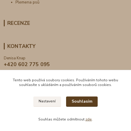
Plemena psů
RECENZE
KONTAKTY
Denisa Knap
+420 602 775 095
info@dogden.cz
Tento web používá soubory cookies. Používáním tohoto webu
souhlasíte s ukládáním a používáním souborů cookies.
Souhlasím
Nastavení
2024 © DogDen.cz, všechna práva vyhrazena
Souhlas můžete odmítnout
zde
.
Vytvořeno na
Eshop-rychle.cz