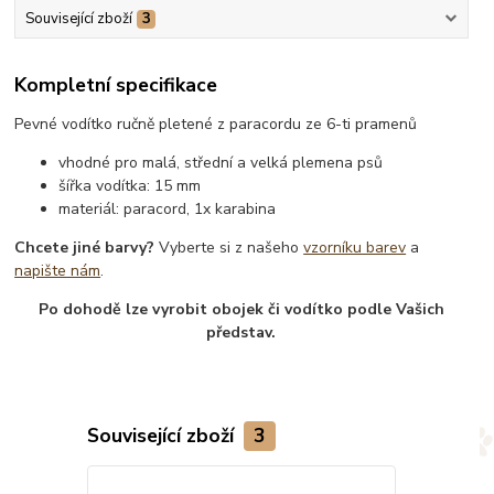
Související zboží
3
Kompletní specifikace
Pevné vodítko ručně pletené z paracordu ze 6-ti pramenů
vhodné pro malá, střední a velká plemena psů
šířka vodítka: 15 mm
materiál: paracord, 1x karabina
Chcete jiné barvy?
Vyberte si z našeho
vzorníku barev
a
napište nám
.
Po dohodě lze vyrobit obojek či vodítko podle Vašich
představ.
Související zboží
3
TOP produkt