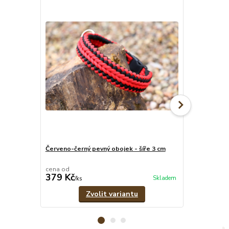
Červeno-černý pevný obojek - šíře 3 cm
Červeno-čern
vodítko
cena od
cena od
379 Kč
639 Kč
Skladem
/
ks
/
set
Zvolit variantu