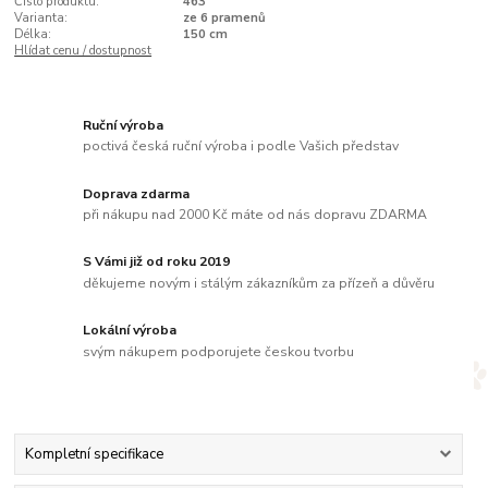
Číslo produktu:
463
Varianta:
ze 6 pramenů
Délka:
150 cm
Hlídat cenu / dostupnost
Ruční výroba
poctivá česká ruční výroba i podle Vašich představ
Doprava zdarma
při nákupu nad 2000 Kč máte od nás dopravu ZDARMA
S Vámi již od roku 2019
děkujeme novým i stálým zákazníkům za přízeň a důvěru
Lokální výroba
svým nákupem podporujete českou tvorbu
Kompletní specifikace