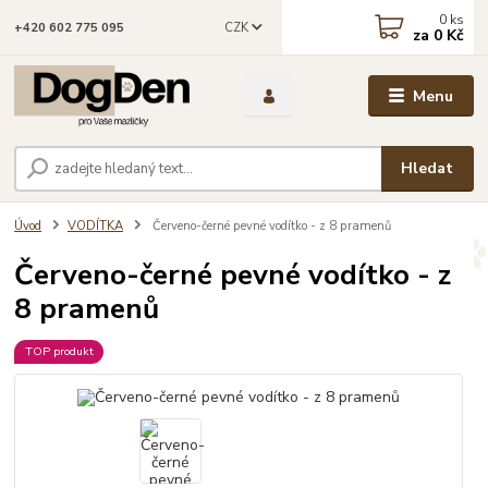
0
ks
CZK
+420 602 775 095
za
0 Kč
Menu
Hledat
Úvod
VODÍTKA
Červeno-černé pevné vodítko - z 8 pramenů
Červeno-černé pevné vodítko - z
8 pramenů
TOP produkt