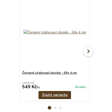
Červený stahovací obojek - šíře 4 cm
Červeno-čern
pramenů
cena od
cena od
549 Kč
329 Kč
Skladem
/
ks
/
ks
Zvolit variantu