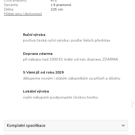
Číslo produktu:
471
Varianta:
z 8 pramenů
Délka:
225 cm
Hlídat cenu / dostupnost
Ruční výroba
poctivá česká ruční výroba i podle Vašich představ
Doprava zdarma
při nákupu nad 2000 Kč máte od nás dopravu ZDARMA
S Vámi již od roku 2019
děkujeme novým i stálým zákazníkům za přízeň a důvěru
Lokální výroba
svým nákupem podporujete českou tvorbu
Kompletní specifikace