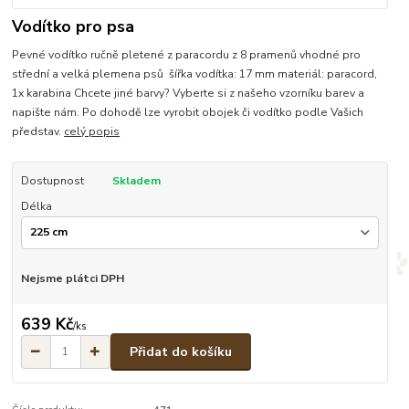
Vodítko pro psa
Pevné vodítko ručně pletené z paracordu z 8 pramenů vhodné pro
střední a velká plemena psů šířka vodítka: 17 mm materiál: paracord,
1x karabina Chcete jiné barvy? Vyberte si z našeho vzorníku barev a
napište nám. Po dohodě lze vyrobit obojek či vodítko podle Vašich
představ.
celý popis
Dostupnost
Skladem
Délka
Nejsme plátci DPH
639 Kč
/
ks
Přidat do košíku