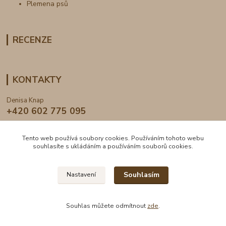
Plemena psů
RECENZE
KONTAKTY
Denisa Knap
+420 602 775 095
info@dogden.cz
Tento web používá soubory cookies. Používáním tohoto webu
souhlasíte s ukládáním a používáním souborů cookies.
Souhlasím
Nastavení
2024 © DogDen.cz, všechna práva vyhrazena
Souhlas můžete odmítnout
zde
.
Vytvořeno na
Eshop-rychle.cz