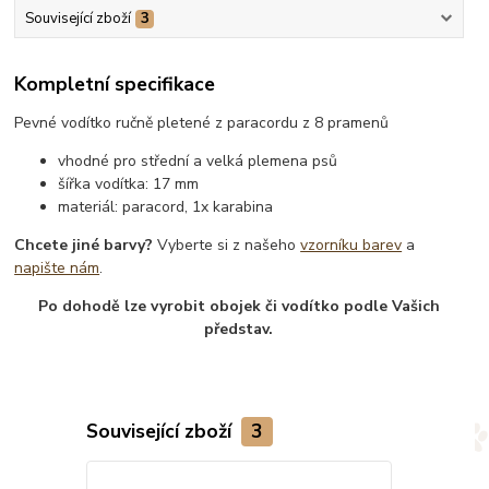
Související zboží
3
Kompletní specifikace
Pevné vodítko ručně pletené z paracordu z 8 pramenů
vhodné pro střední a velká plemena psů
šířka vodítka: 17 mm
materiál: paracord, 1x karabina
Chcete jiné barvy?
Vyberte si z našeho
vzorníku barev
a
napište nám
.
Po dohodě lze vyrobit obojek či vodítko podle Vašich
představ.
Související zboží
3
Novinka