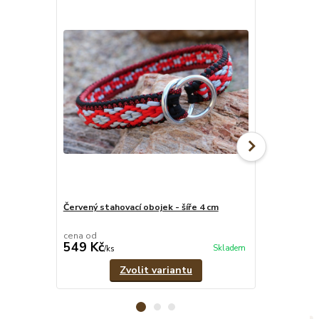
Červený stahovací obojek - šíře 4 cm
Červeno-čern
pramenů
cena od
cena od
549 Kč
329 Kč
Skladem
/
ks
/
ks
Zvolit variantu