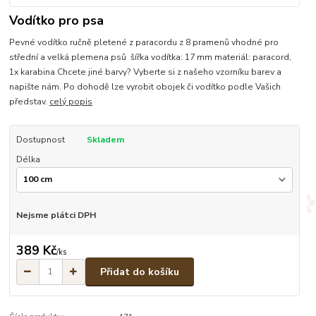
Vodítko pro psa
Pevné vodítko ručně pletené z paracordu z 8 pramenů vhodné pro
střední a velká plemena psů šířka vodítka: 17 mm materiál: paracord,
1x karabina Chcete jiné barvy? Vyberte si z našeho vzorníku barev a
napište nám. Po dohodě lze vyrobit obojek či vodítko podle Vašich
představ.
celý popis
Dostupnost
Skladem
Délka
Nejsme plátci DPH
389 Kč
/
ks
Přidat do košíku