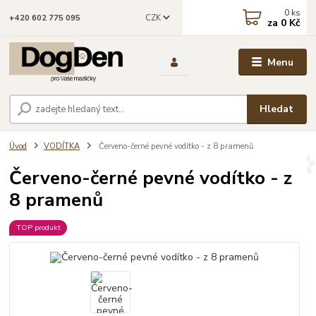
0
ks
CZK
+420 602 775 095
za
0 Kč
Menu
Hledat
Úvod
VODÍTKA
Červeno-černé pevné vodítko - z 8 pramenů
Červeno-černé pevné vodítko - z
8 pramenů
TOP produkt