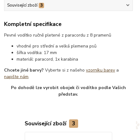
Související zboží
3
Kompletní specifikace
Pevné vodítko ručně pletené z paracordu z 8 pramenů
vhodné pro střední a velká plemena psů
šířka vodítka: 17 mm
materiál: paracord, 1x karabina
Chcete jiné barvy?
Vyberte si z našeho
vzorníku barev
a
napište nám
.
Po dohodě lze vyrobit obojek či vodítko podle Vašich
představ.
Související zboží
3
Novinka