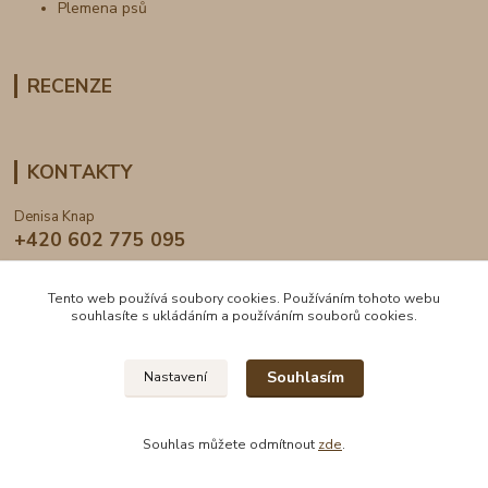
Plemena psů
RECENZE
KONTAKTY
Denisa Knap
+420 602 775 095
info@dogden.cz
Tento web používá soubory cookies. Používáním tohoto webu
souhlasíte s ukládáním a používáním souborů cookies.
Souhlasím
Nastavení
2024 © DogDen.cz, všechna práva vyhrazena
Souhlas můžete odmítnout
zde
.
Vytvořeno na
Eshop-rychle.cz