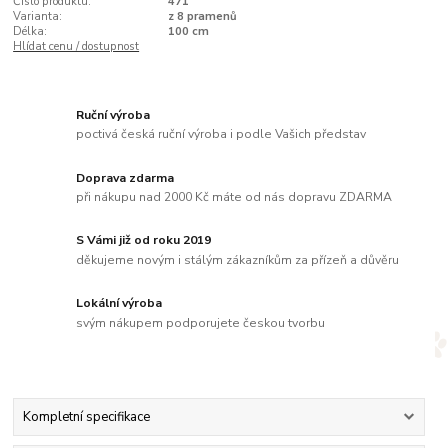
Číslo produktu:
471
Varianta:
z 8 pramenů
Délka:
100 cm
Hlídat cenu / dostupnost
Ruční výroba
poctivá česká ruční výroba i podle Vašich představ
Doprava zdarma
při nákupu nad 2000 Kč máte od nás dopravu ZDARMA
S Vámi již od roku 2019
děkujeme novým i stálým zákazníkům za přízeň a důvěru
Lokální výroba
svým nákupem podporujete českou tvorbu
Kompletní specifikace