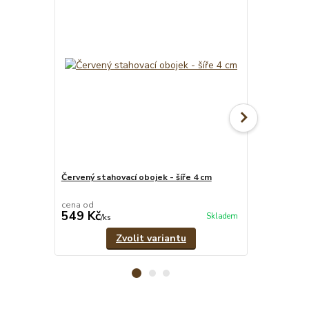
Červený stahovací obojek - šíře 4 cm
Červeno-čern
pramenů
cena od
cena od
549 Kč
329 Kč
Skladem
/
ks
/
ks
Zvolit variantu