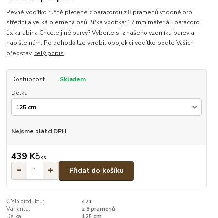
Pevné vodítko ručně pletené z paracordu z 8 pramenů vhodné pro
střední a velká plemena psů šířka vodítka: 17 mm materiál: paracord,
1x karabina Chcete jiné barvy? Vyberte si z našeho vzorníku barev a
napište nám. Po dohodě lze vyrobit obojek či vodítko podle Vašich
představ.
celý popis
Dostupnost
Skladem
Délka
Nejsme plátci DPH
439 Kč
/
ks
Přidat do košíku
Číslo produktu:
471
Varianta:
z 8 pramenů
Délka:
125 cm