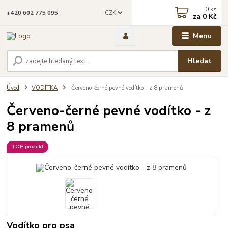
0
ks
CZK
+420 602 775 095
za
0 Kč
Menu
Hledat
Úvod
VODÍTKA
Červeno-černé pevné vodítko - z 8 pramenů
Červeno-černé pevné vodítko - z
8 pramenů
TOP produkt
Vodítko pro psa