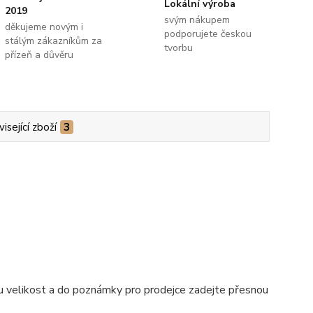
Lokální výroba
2019
svým nákupem
děkujeme novým i
podporujete českou
stálým zákazníkům za
tvorbu
přízeň a důvěru
isející zboží
3
nou velikost a do poznámky pro prodejce zadejte přesnou