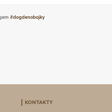
tagem
#dogdenobojky
KONTAKTY