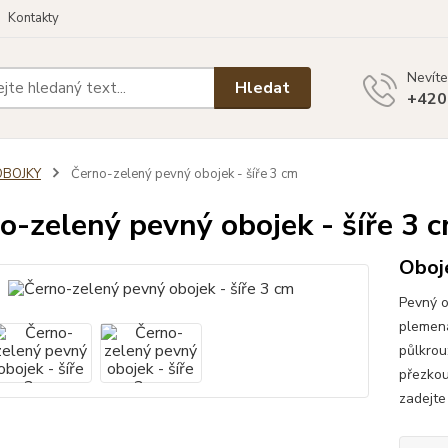
Kontakty
Nevíte
Hledat
+420
OBOJKY
Černo-zelený pevný obojek - šíře 3 cm
o-zelený pevný obojek - šíře 3 
Oboj
Pevný o
plemena
půlkrou
přezkou
zadejte