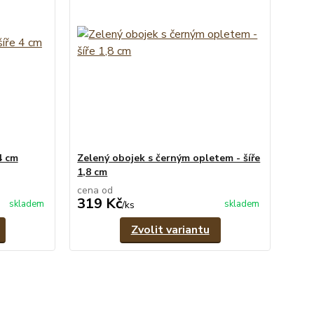
4 cm
Zelený obojek s černým opletem - šíře
1,8 cm
cena od
319 Kč
skladem
skladem
/
ks
Zvolit variantu