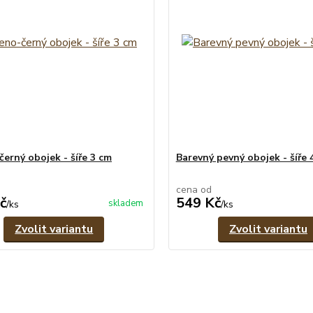
černý obojek - šíře 3 cm
Barevný pevný obojek - šíře 
cena od
č
549 Kč
skladem
/
ks
/
ks
Zvolit variantu
Zvolit variantu