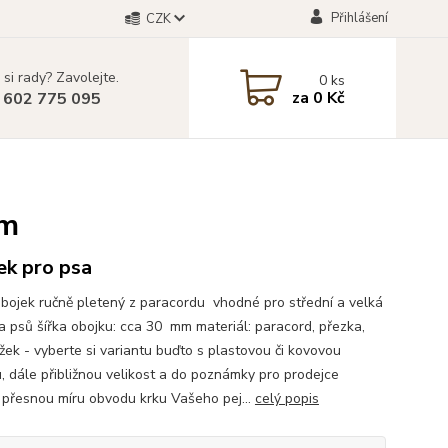
Přihlášení
CZK
 si rady? Zavolejte.
0
ks
za
0 Kč
 602 775 095
cm
ek pro psa
bojek ručně pletený z paracordu vhodné pro střední a velká
 psů šířka obojku: cca 30 mm materiál: paracord, přezka,
žek - vyberte si variantu buďto s plastovou či kovovou
, dále přibližnou velikost a do poznámky pro prodejce
 přesnou míru obvodu krku Vašeho pej...
celý popis