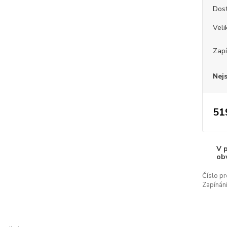
Dos
Veli
Zapí
Nej
51
V 
ob
Číslo pr
Zapínání