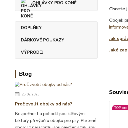
OHLÁVKY PRO KONĚ
Chcete j
Obojek pr
informov
DOPLŇKY
Jak sprá
DÁRKOVÉ POUKAZY
Jaké zap
VÝPRODEJ
Blog
Souvise
25.02.2025
Proč zvolit obojky od nás?
TOP pro
Bezpečnost a pohodlí jsou klíčovými
faktory při výběru obojku pro psy. Pletené
obojky z paracordu jsou navrženy tak, aby