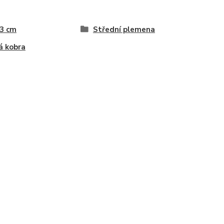
 3 cm
Střední plemena
á kobra