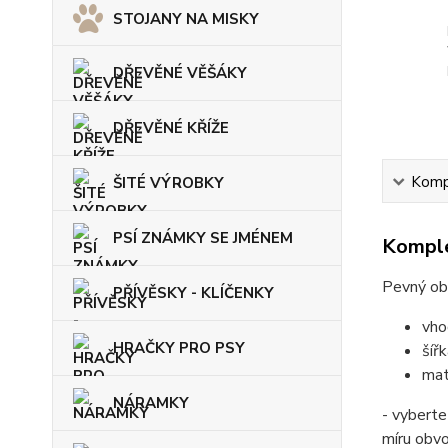
STOJANY NA MISKY
DŘEVĚNÉ VĚŠÁKY
DŘEVĚNÉ KŘÍŽE
Kompl
ŠITÉ VÝROBKY
PSÍ ZNÁMKY SE JMÉNEM
Komple
Pevný ob
PŘÍVĚSKY - KLÍČENKY
vho
HRAČKY PRO PSY
šíř
mat
NÁRAMKY
- vyberte
míru obv