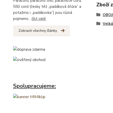
Paracord, paracord 550, parachute cord,
Zboží 
550 cord (česky též „padáková šňůra“ a
potažmo i „padákovka“) jsou různá
OBOJ
pojmeno...
číst celé
Velk
Zobrazit všechny články
Spolupracujeme: