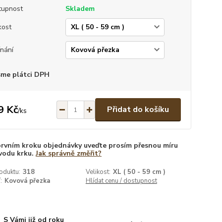
tupnost
Skladem
kost
nání
sme plátci DPH
9 Kč
Přidat do košíku
/
ks
prvním kroku objednávky uveďte prosím přesnou míru
vodu krku.
Jak správně změřit?
oduktu:
318
Velikost:
XL ( 50 - 59 cm )
:
Kovová přezka
Hlídat cenu / dostupnost
S Vámi již od roku