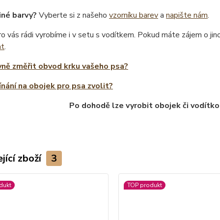
iné barvy?
Vyberte si z našeho
vzorníku barev
a
napište nám
.
o vás rádi vyrobíme i v setu s vodítkem. Pokud máte zájem o ji
at
.
vně změřit obvod krku vašeho psa?
ínání na obojek pro psa zvolit?
Po dohodě lze vyrobit obojek či vodítko
jící zboží
3
dukt
TOP produkt