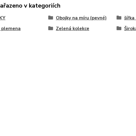
zařazeno v kategoriích
KY
Obojky na míru (pevné)
šířka
á plemena
Zelená kolekce
Širok