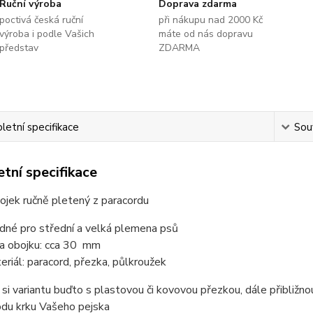
Ruční výroba
Doprava zdarma
poctivá česká ruční
při nákupu nad 2000 Kč
výroba i podle Vašich
máte od nás dopravu
představ
ZDARMA
etní specifikace
Souv
tní specifikace
ojek ručně pletený z paracordu
dné pro střední a velká plemena psů
ka obojku: cca 30 mm
eriál: paracord, přezka, půlkroužek
 si variantu buďto s plastovou či kovovou přezkou, dále přibliž
odu krku Vašeho pejska