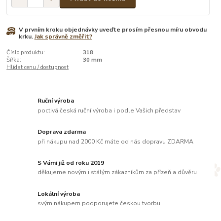
V prvním kroku objednávky uveďte prosím přesnou míru obvodu
krku.
Jak správně změřit?
Číslo produktu:
318
Šířka:
30 mm
Hlídat cenu / dostupnost
Ruční výroba
poctivá česká ruční výroba i podle Vašich představ
Doprava zdarma
při nákupu nad 2000 Kč máte od nás dopravu ZDARMA
S Vámi již od roku 2019
děkujeme novým i stálým zákazníkům za přízeň a důvěru
Lokální výroba
svým nákupem podporujete českou tvorbu