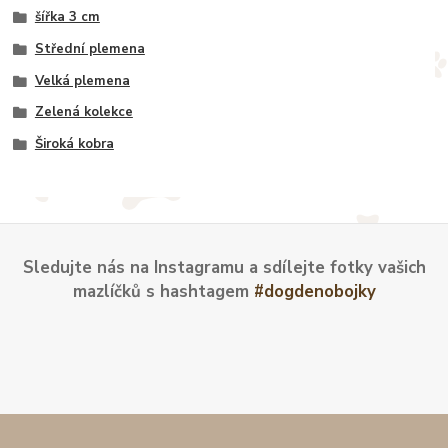
šířka 3 cm
Střední plemena
Velká plemena
Zelená kolekce
Široká kobra
Sledujte nás na Instagramu a sdílejte fotky vašich
mazlíčků s hashtagem
#dogdenobojky