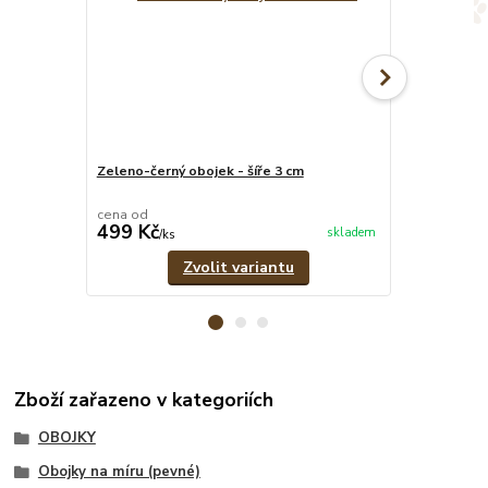
Zeleno-černý obojek - šíře 3 cm
Barevný pevný
cena od
cena od
499 Kč
549 Kč
skladem
/
ks
/
ks
Zvolit variantu
Zboží zařazeno v kategoriích
OBOJKY
Obojky na míru (pevné)