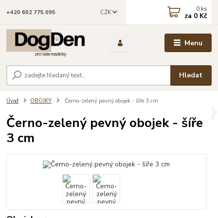
0
ks
CZK
+420 602 775 095
za
0 Kč
Menu
Hledat
Úvod
OBOJKY
Černo-zelený pevný obojek - šíře 3 cm
Černo-zelený pevný obojek - šíře
3 cm