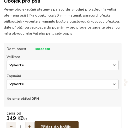
Obojek pro psa
Pevný obojek ručně pletený z paracordu vhodné pro střední a velká
plemena psů šířka obojku: cca 30 mm materiál: paracord, přezka,
půlkroužek - vyberte si variantu buďto s plastovou či kovovou přezkou,
dále přibližnou velikost a do poznámky pro prodejce zadejte přesnou
míru obvodu krku Vašeho pej...
celý popis
Dostupnost
skladem
Velikost
Zapínání
Nejsme plátci DPH
cena od
349 Kč
/
ks
Přidat do košíku