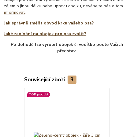
zájem o jinou délku nebo úpravu obojku, neváhejte nás o tom
informovat
.
Jak správně změřit obvod krku vašeho psa?
Jaké zapínání na obojek pro psa zvolit?
Po dohodě lze vyrobit obojek či vodítko podle Vašich
představ.
Související zboží
3
TOP produkt
TOP produkt