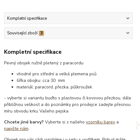
Kompletní specifikace
Související zboží
3
Kompletní specifikace
Pevný obojek ručně pletený z paracordu
vhodné pro střední a velká plemena psů
šířka obojku: cca 30 mm
materiál: paracord, přezka, půlkroužek
- vyberte si variantu buďto s plastovou či kovovou přezkou, dále
přibližnou velikost a do poznámky pro prodejce zadejte přesnou
míru obvodu krku Vašeho pejska
Chcete jiné barvy?
Vyberte si z našeho
vzorníku barev
a
napište nám
.
Obojek pro vás rádi vyrobíme i v setu s vodítkem. Pokud máte