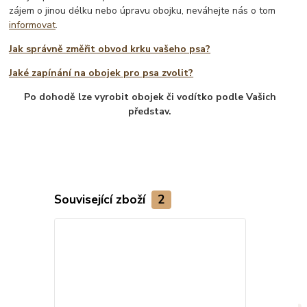
zájem o jinou délku nebo úpravu obojku, neváhejte nás o tom
informovat
.
Jak správně změřit obvod krku vašeho psa?
Jaké zapínání na obojek pro psa zvolit?
Po dohodě lze vyrobit obojek či vodítko podle Vašich
představ.
Související zboží
2
Novinka