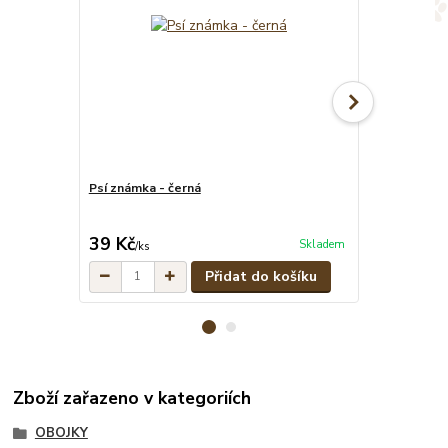
Psí známka - černá
Červeno-čern
pramenů
cena od
39 Kč
329 Kč
Skladem
/
ks
/
ks
Přidat do košíku
Zboží zařazeno v kategoriích
OBOJKY