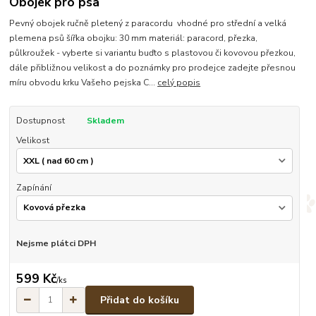
Obojek pro psa
Pevný obojek ručně pletený z paracordu vhodné pro střední a velká
plemena psů šířka obojku: 30 mm materiál: paracord, přezka,
půlkroužek - vyberte si variantu buďto s plastovou či kovovou přezkou,
dále přibližnou velikost a do poznámky pro prodejce zadejte přesnou
míru obvodu krku Vašeho pejska C...
celý popis
Dostupnost
Skladem
Velikost
Zapínání
Nejsme plátci DPH
599 Kč
/
ks
Přidat do košíku