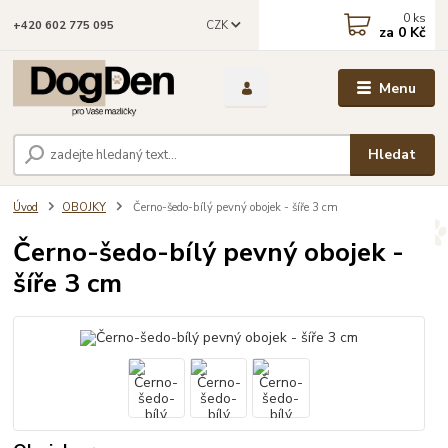
0
ks
CZK
+420 602 775 095
za
0 Kč
Menu
Hledat
Úvod
OBOJKY
Černo-šedo-bílý pevný obojek - šíře 3 cm
Černo-šedo-bílý pevný obojek -
šíře 3 cm