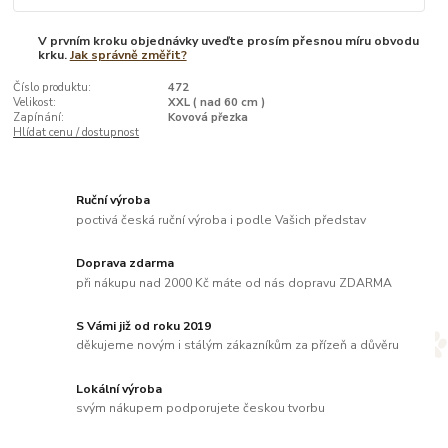
V prvním kroku objednávky uveďte prosím přesnou míru obvodu
krku.
Jak správně změřit?
Číslo produktu:
472
Velikost:
XXL ( nad 60 cm )
Zapínání:
Kovová přezka
Hlídat cenu / dostupnost
Ruční výroba
poctivá česká ruční výroba i podle Vašich představ
Doprava zdarma
při nákupu nad 2000 Kč máte od nás dopravu ZDARMA
S Vámi již od roku 2019
děkujeme novým i stálým zákazníkům za přízeň a důvěru
Lokální výroba
svým nákupem podporujete českou tvorbu