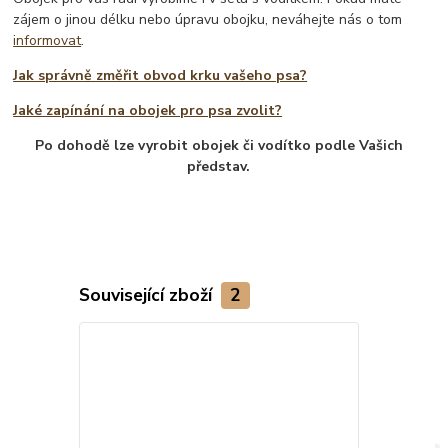
zájem o jinou délku nebo úpravu obojku, neváhejte nás o tom
informovat
.
Jak správně změřit obvod krku vašeho psa?
Jaké zapínání na obojek pro psa zvolit?
Po dohodě lze vyrobit obojek či vodítko podle Vašich
představ.
Související zboží
2
Novinka