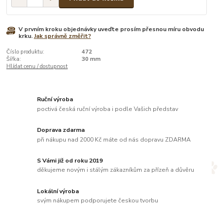
V prvním kroku objednávky uveďte prosím přesnou míru obvodu
krku.
Jak správně změřit?
Číslo produktu:
472
Šířka:
30 mm
Hlídat cenu / dostupnost
Ruční výroba
poctivá česká ruční výroba i podle Vašich představ
Doprava zdarma
při nákupu nad 2000 Kč máte od nás dopravu ZDARMA
S Vámi již od roku 2019
děkujeme novým i stálým zákazníkům za přízeň a důvěru
Lokální výroba
svým nákupem podporujete českou tvorbu