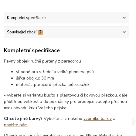
Kompletní specifikace
Související zboží
2
Kompletní specifikace
Pevný obojek ručně pletený z paracordu
vhodné pro střední a velká plemena psů
šířka obojku: 30 mm
materiál: paracord, přezka, půlkroužek
- vyberte si variantu buďto s plastovou či kovovou přezkou, dále
přibližnou velikost a do poznámky pro prodejce zadejte přesnou
míru obvodu krku Vašeho pejska
Chcete jiné barvy?
Vyberte si z našeho
vzorníku barev
a
napište nám
.
Obojek pro vás rádi vyrobíme i v setu s vodítkem. Pokud máte