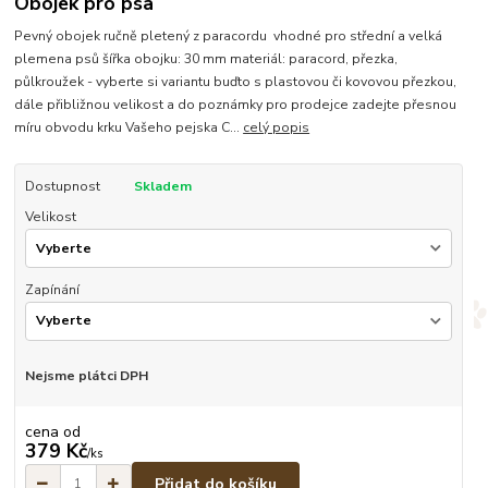
Obojek pro psa
Pevný obojek ručně pletený z paracordu vhodné pro střední a velká
plemena psů šířka obojku: 30 mm materiál: paracord, přezka,
půlkroužek - vyberte si variantu buďto s plastovou či kovovou přezkou,
dále přibližnou velikost a do poznámky pro prodejce zadejte přesnou
míru obvodu krku Vašeho pejska C...
celý popis
Dostupnost
Skladem
Velikost
Zapínání
Nejsme plátci DPH
cena od
379 Kč
/
ks
Přidat do košíku