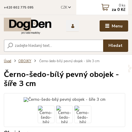
0
ks
CZK
+420 602 775 095
za
0 Kč
Menu
Hledat
Úvod
OBOJKY
Černo-šedo-bílý pevný obojek - šíře 3 cm
Černo-šedo-bílý pevný obojek -
šíře 3 cm