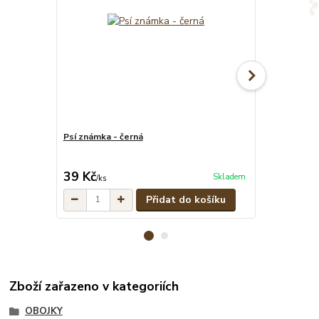
Psí známka - černá
Červeno-čern
pramenů
cena od
39 Kč
329 Kč
Skladem
/
ks
/
ks
Přidat do košíku
Zboží zařazeno v kategoriích
OBOJKY